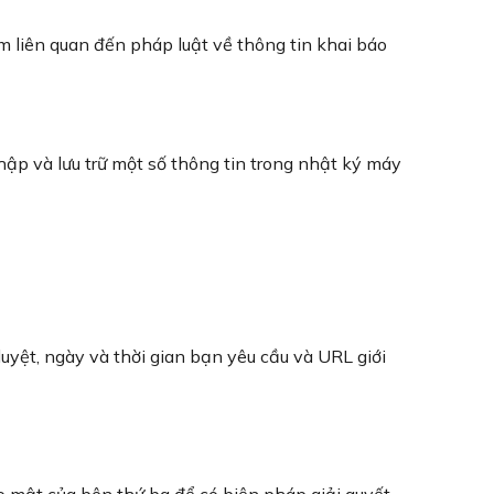
 liên quan đến pháp luật về thông tin khai báo
hập và lưu trữ một số thông tin trong nhật ký máy
duyệt, ngày và thời gian bạn yêu cầu và URL giới
o mật của bên thứ ba để có biện pháp giải quyết