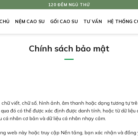
120 ĐÊM NGỦ THỬ
 CHỦ
NỆM CAO SU
GỐI CAO SU
TƯ VẤN
HỆ THỐNG C
Chính sách bảo mật
, chữ viết, chữ số, hình ảnh, âm thanh hoặc dạng tương tự trê
qua đó có thể được xác định được danh tính, hoặc từ dữ liệu
ệu cá nhân cơ bản và dữ liệu cá nhân nhạy cảm.
rang web này hoặc truy cập Nền tảng, bạn xác nhận và đồng