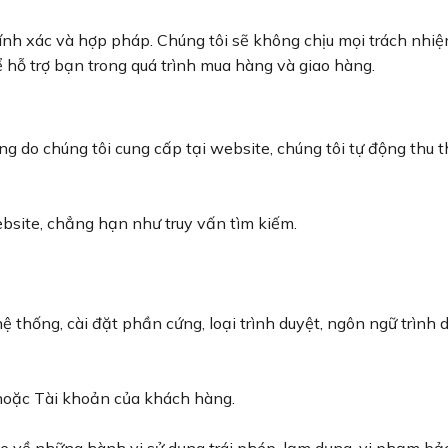
nh xác và hợp pháp. Chúng tôi sẽ không chịu mọi trách nhiệm
 hỗ trợ bạn trong quá trình mua hàng và giao hàng.
ng do chúng tôi cung cấp tại website, chúng tôi tự động thu t
ebsite, chẳng hạn như truy vấn tìm kiếm.
hệ thống, cài đặt phần cứng, loại trình duyệt, ngôn ngữ trình 
hoặc Tài khoản của khách hàng.
e về những hành vi sử dụng trái phép, lạm dụng, vi phạm bả