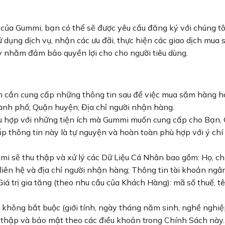
 của Gummi, bạn có thể sẽ được yêu cầu đăng ký với chúng tôi
dụng dịch vụ, nhận các ưu đãi, thực hiện các giao dịch mua
 nhằm đảm bảo quyền lợi cho cho người tiêu dùng.
n cần cung cấp những thông tin sau để việc mua sắm hàng hó
Thành phố; Quận huyện; Địa chỉ người nhận hàng.
 phù hợp với những tiện ích mà Gummi muốn cung cấp cho Bạn
ấp thông tin này là tự nguyện và hoàn toàn phù hợp với ý chí
i sẽ thu thập và xử lý các Dữ Liệu Cá Nhân bao gồm: Họ, chữ
in liên hệ và địa chỉ người nhận hàng; Thông tin tài khoản n
iá trị gia tăng (theo nhu cầu của Khách Hàng): mã số thuế, t
hông bắt buộc (giới tính, ngày tháng năm sinh, nghề nghiệp, v
u thập và bảo mật theo các điều khoản trong Chính Sách này.