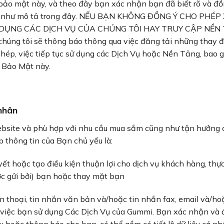
ảo mật này, và theo đây bạn xác nhận bạn đã biết rõ và đồn
của bạn như mô tả trong đây. NẾU BẠN KHÔNG ĐỒNG Ý CHO 
 DỤNG CÁC DỊCH VỤ CỦA CHÚNG TÔI HAY TRUY CẬP NỀN
chúng tôi sẽ thông báo thông qua việc đăng tải những thay 
phép, việc tiếp tục sử dụng các Dịch Vụ hoặc Nền Tảng, bao 
h Bảo Mật này.
 nhân
site và phù hợp với nhu cầu mua sắm cũng như tận hưởng các
 thông tin của Bạn chủ yếu là:
t hoặc tạo điều kiện thuận lợi cho dịch vụ khách hàng, thực h
c gửi bởi) bạn hoặc thay mặt bạn
iện thoại, tin nhắn văn bản và/hoặc tin nhắn fax, email và/h
iệc bạn sử dụng Các Dịch Vụ của Gummi. Bạn xác nhận và đồn
iệu hoặc thông báo cho bạn, có thể gồm có tiết lộ dữ liệu cá n