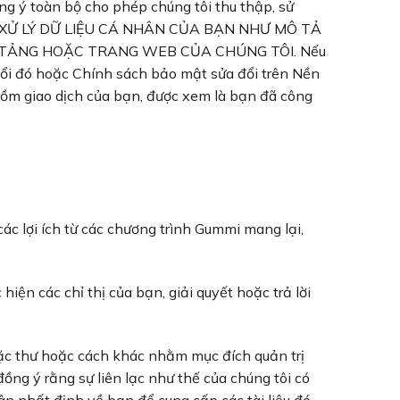
g ý toàn bộ cho phép chúng tôi thu thập, sử
PHÉP XỬ LÝ DỮ LIỆU CÁ NHÂN CỦA BẠN NHƯ MÔ TẢ
 TẢNG HOẶC TRANG WEB CỦA CHÚNG TÔI. Nếu
đổi đó hoặc Chính sách bảo mật sửa đổi trên Nền
gồm giao dịch của bạn, được xem là bạn đã công
 lợi ích từ các chương trình Gummi mang lại,
iện các chỉ thị của bạn, giải quyết hoặc trả lời
oặc thư hoặc cách khác nhằm mục đích quản trị
g ý rằng sự liên lạc như thế của chúng tôi có
hân nhất định về bạn để cung cấp các tài liệu đó