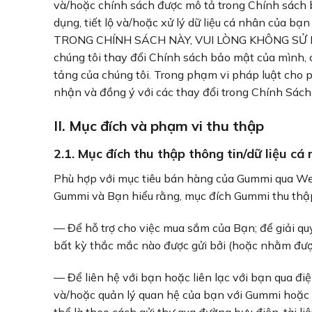
và/hoặc chính sách được mô tả trong Chính sách b
dụng, tiết lộ và/hoặc xử lý dữ liệu cá nhân 
TRONG CHÍNH SÁCH NÀY, VUI LÒNG KHÔNG SỬ
chúng tôi thay đổi Chính sách bảo mật của mình, 
tảng của chúng tôi. Trong phạm vi pháp luật cho 
nhận và đồng ý với các thay đổi trong Chính Sác
II. Mục đích và phạm vi thu thập
2.1. Mục đích thu thập thông tin/dữ liệu cá
Phù hợp với mục tiêu bán hàng của Gummi qua Web
Gummi và Bạn hiểu rằng, mục đích Gummi thu thập
— Để hỗ trợ cho việc mua sắm của Bạn; để giải quyế
bất kỳ thắc mắc nào được gửi bởi (hoặc nhằm đượ
— Để liên hệ với bạn hoặc liên lạc với bạn qua đ
và/hoặc quản lý quan hệ của bạn với Gummi hoặc v
thể là theo cách gửi thư qua đường bưu điện, tài l