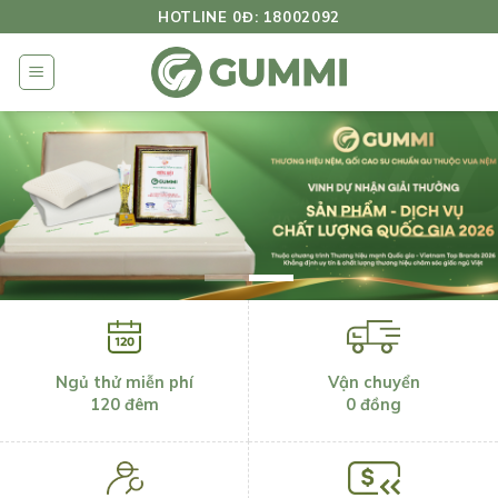
Bỏ
HOTLINE 0Đ: 18002092
qua
nội
dung
Vận chuyển
Ngủ thử miễn phí
0 đồng
120 đêm