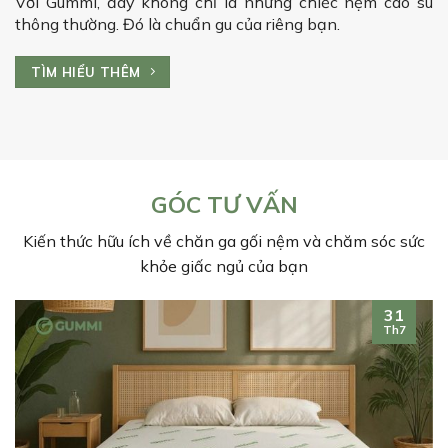
Với Gummi, đây không chỉ là những chiếc nệm cao su
thông thường. Đó là chuẩn gu của riêng bạn.
TÌM HIỂU THÊM
GÓC TƯ VẤN
Kiến thức hữu ích về chăn ga gối nệm và chăm sóc sức
khỏe giấc ngủ của bạn
31
Th7