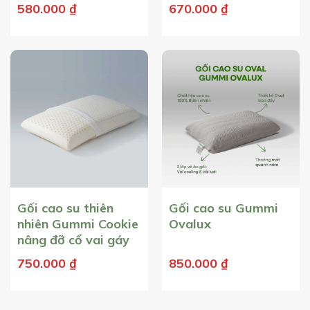
580.000
₫
670.000
₫
Gối cao su thiên
Gối cao su Gummi
nhiên Gummi Cookie
Ovalux
nâng đỡ cổ vai gáy
750.000
₫
850.000
₫