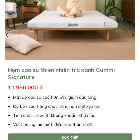
Nệm cao su thiên nhiên than hoạt tính Gummi
Premium
13.950.000
₫
Mật độ cao su vượt trội, giảm đau lưng
Độ bền cao hàng chục năm, hạn chế xẹp lún.
Tinh chất than hoạt tính kháng khuẩn, khử mùi.
Vải sợi tre Bamboo mềm, mịn, mát
ĐỌC TIẾP