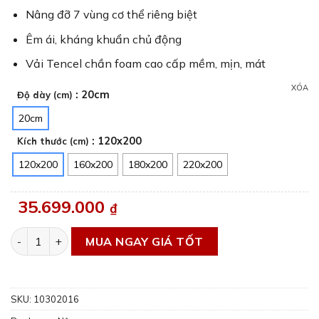
Nâng đỡ 7 vùng cơ thể riêng biệt
Êm ái, kháng khuẩn chủ động
Vải Tencel chần foam cao cấp mềm, mịn, mát
XÓA
: 20cm
Độ dày (cm)
20cm
: 120x200
Kích thước (cm)
120x200
160x200
180x200
220x200
35.699.000
₫
Nệm cao su nhập khẩu cao cấp Gummi Legend số lượng
MUA NGAY GIÁ TỐT
SKU:
10302016