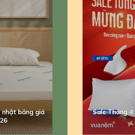
KHUYẾN MÃI
KIẾN THỨC 
 phẳng thì tốt
le Tưng Bừng – Mừng Đại
Quy trình sản xuất nệm
Ưu đãi 8/3 t
ng?
Lễ
chi ti
Qu