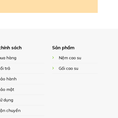
chính sách
Sản phẩm
ua hàng
Nệm cao su
ổi trả
Gối cao su
bảo hành
bảo mật
sử dụng
vận chuyển