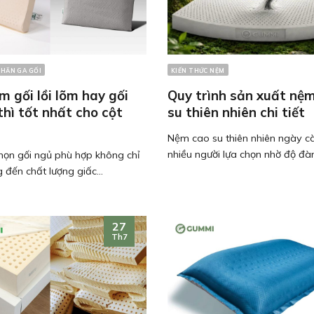
CHĂN GA GỐI
KIẾN THỨC NỆM
 gối lồi lõm hay gối
Quy trình sản xuất nệ
hì tốt nhất cho cột
su thiên nhiên chi tiết
Nệm cao su thiên nhiên ngày c
nhiều người lựa chọn nhờ độ đàn.
chọn gối ngủ phù hợp không chỉ
 đến chất lượng giấc...
27
Th7