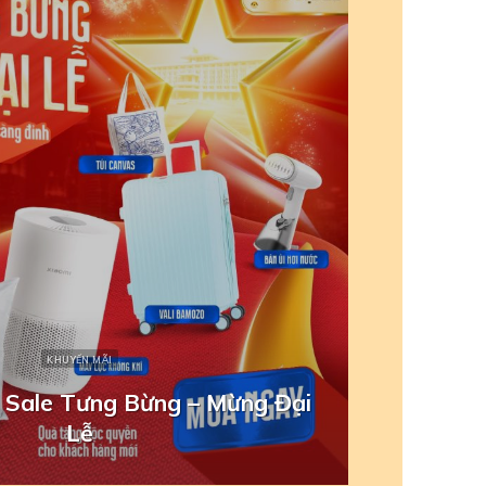
NỆM
KHUYẾN MÃI
 cao su thiên nhiên
ừ Gummi: Tuần Lễ Của Nàng –
ết
à Sang Ngập Tràn
Ưu đãi t