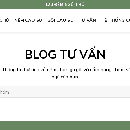
120 ĐÊM NGỦ THỬ
 CHỦ
NỆM CAO SU
GỐI CAO SU
TƯ VẤN
HỆ THỐNG C
BLOG TƯ VẤN
 thông tin hữu ích về nệm chăn ga gối và cẩm nang chăm só
ngủ của bạn.