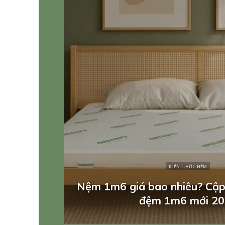
KIẾN THỨC CHĂN GA GỐI
t bảng giá
Nên nằm gối lồi lõm hay gối
Sale Tháng 4: Sa
nhất cho cột số