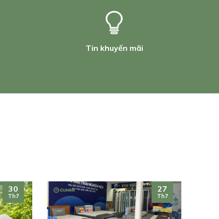
Tin khuyến mãi
30
27
Th7
Th7