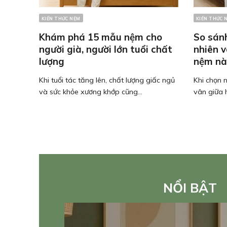
KIẾN THỨC NỆM
KIẾN THỨC 
Khám phá 15 mẫu nệm cho
So sán
người già, người lớn tuổi chất
nhiên 
lượng
nệm nà
Khi tuổi tác tăng lên, chất lượng giấc ngủ
Khi chọn 
và sức khỏe xương khớp cũng...
vân giữa h
NỔI BẬT