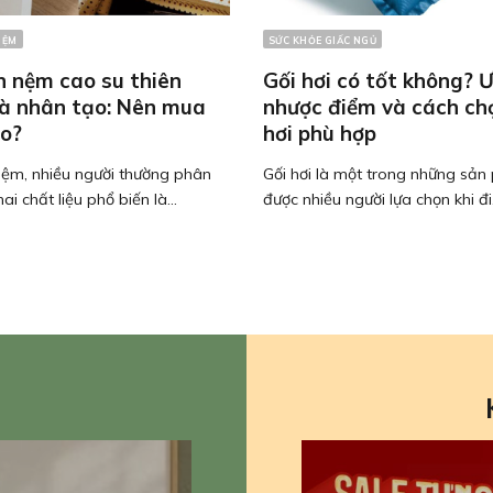
NỆM
SỨC KHỎE GIẤC NGỦ
h nệm cao su thiên
Gối hơi có tốt không? Ư
và nhân tạo: Nên mua
nhược điểm và cách ch
o?
hơi phù hợp
nệm, nhiều người thường phân
Gối hơi là một trong những sả
ai chất liệu phổ biến là...
được nhiều người lựa chọn khi đi.