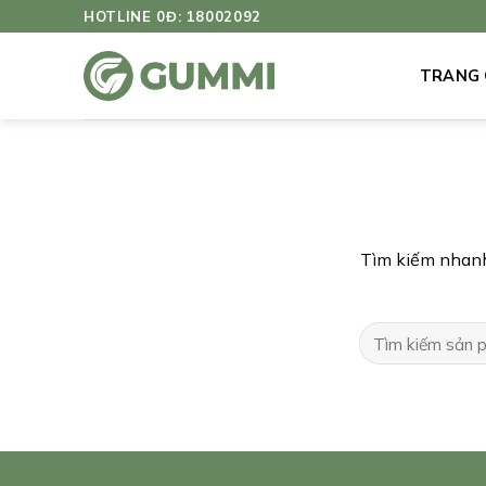
Bỏ
HOTLINE 0Đ: 18002092
qua
nội
TRANG
dung
Tìm kiếm nhanh
Tìm
kiếm: