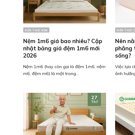
KIẾN THỨC NỆM
KIẾN THỨC 
Nệm 1m6 giá bao nhiêu? Cập
Nên nằm
nhật bảng giá đệm 1m6 mới
phẳng t
2026
sống?
Nệm 1m6 (hay còn gọi là đệm 1m6, nệm
Việc lựa 
m6, đệm m6) là một trong...
ảnh hưởng
27
Th7