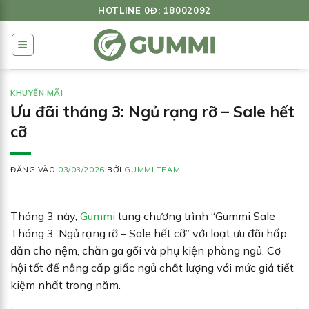
Bỏ
HOTLINE 0Đ: 18002092
qua
nội
dung
KHUYẾN MÃI
Ưu đãi tháng 3: Ngủ rạng rỡ – Sale hết
cỡ
ĐĂNG VÀO
03/03/2026
BỞI
GUMMI TEAM
Tháng 3 này,
Gummi
tung chương trình “Gummi Sale
Tháng 3: Ngủ rạng rỡ – Sale hết cỡ” với loạt ưu đãi hấp
dẫn cho nệm, chăn ga gối và phụ kiện phòng ngủ. Cơ
hội tốt để nâng cấp giấc ngủ chất lượng với mức giá tiết
kiệm nhất trong năm.