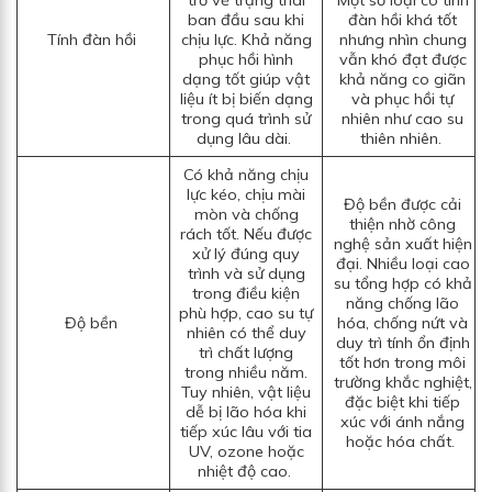
ban đầu sau khi
đàn hồi khá tốt
Tính đàn hồi
chịu lực. Khả năng
nhưng nhìn chung
phục hồi hình
vẫn khó đạt được
dạng tốt giúp vật
khả năng co giãn
liệu ít bị biến dạng
và phục hồi tự
trong quá trình sử
nhiên như cao su
dụng lâu dài.
thiên nhiên.
Có khả năng chịu
lực kéo, chịu mài
Độ bền được cải
mòn và chống
thiện nhờ công
rách tốt. Nếu được
nghệ sản xuất hiện
xử lý đúng quy
đại. Nhiều loại cao
trình và sử dụng
su tổng hợp có khả
trong điều kiện
năng chống lão
phù hợp, cao su tự
Độ bền
hóa, chống nứt và
nhiên có thể duy
duy trì tính ổn định
trì chất lượng
tốt hơn trong môi
trong nhiều năm.
trường khắc nghiệt,
Tuy nhiên, vật liệu
đặc biệt khi tiếp
dễ bị lão hóa khi
xúc với ánh nắng
tiếp xúc lâu với tia
hoặc hóa chất.
UV, ozone hoặc
nhiệt độ cao.