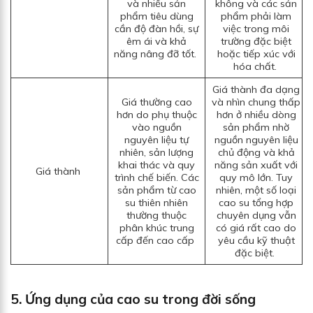
và nhiều sản
không và các sản
phẩm tiêu dùng
phẩm phải làm
cần độ đàn hồi, sự
việc trong môi
êm ái và khả
trường đặc biệt
năng nâng đỡ tốt.
hoặc tiếp xúc với
hóa chất.
Giá thành đa dạng
Giá thường cao
và nhìn chung thấp
hơn do phụ thuộc
hơn ở nhiều dòng
vào nguồn
sản phẩm nhờ
nguyên liệu tự
nguồn nguyên liệu
nhiên, sản lượng
chủ động và khả
khai thác và quy
năng sản xuất với
Giá thành
trình chế biến. Các
quy mô lớn. Tuy
sản phẩm từ cao
nhiên, một số loại
su thiên nhiên
cao su tổng hợp
thường thuộc
chuyên dụng vẫn
phân khúc trung
có giá rất cao do
cấp đến cao cấp
yêu cầu kỹ thuật
đặc biệt.
5. Ứng dụng của cao su trong đời sống