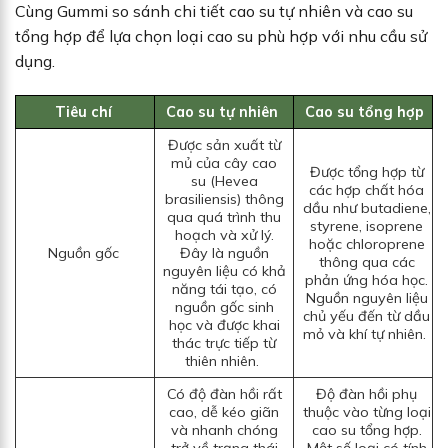
Cùng Gummi so sánh chi tiết cao su tự nhiên và cao su
tổng hợp để lựa chọn loại cao su phù hợp với nhu cầu sử
dụng.
Tiêu chí
Cao su tự nhiên
Cao su tổng hợp
Được sản xuất từ
mủ của cây cao
Được tổng hợp từ
su (Hevea
các hợp chất hóa
brasiliensis) thông
dầu như butadiene,
qua quá trình thu
styrene, isoprene
hoạch và xử lý.
hoặc chloroprene
Nguồn gốc
Đây là nguồn
thông qua các
nguyên liệu có khả
phản ứng hóa học.
năng tái tạo, có
Nguồn nguyên liệu
nguồn gốc sinh
chủ yếu đến từ dầu
học và được khai
mỏ và khí tự nhiên.
thác trực tiếp từ
thiên nhiên.
Có độ đàn hồi rất
Độ đàn hồi phụ
cao, dễ kéo giãn
thuộc vào từng loại
và nhanh chóng
cao su tổng hợp.
trở về trạng thái
Một số loại có tính