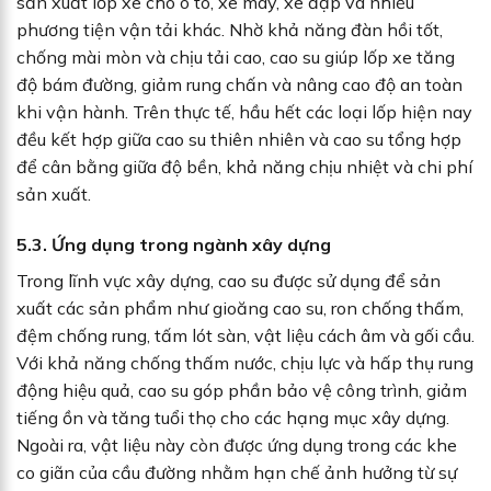
sản xuất lốp xe cho ô tô, xe máy, xe đạp và nhiều
phương tiện vận tải khác. Nhờ khả năng đàn hồi tốt,
chống mài mòn và chịu tải cao, cao su giúp lốp xe tăng
độ bám đường, giảm rung chấn và nâng cao độ an toàn
khi vận hành. Trên thực tế, hầu hết các loại lốp hiện nay
đều kết hợp giữa cao su thiên nhiên và cao su tổng hợp
để cân bằng giữa độ bền, khả năng chịu nhiệt và chi phí
sản xuất.
5.3. Ứng dụng trong ngành xây dựng
Trong lĩnh vực xây dựng, cao su được sử dụng để sản
xuất các sản phẩm như gioăng cao su, ron chống thấm,
đệm chống rung, tấm lót sàn, vật liệu cách âm và gối cầu.
Với khả năng chống thấm nước, chịu lực và hấp thụ rung
động hiệu quả, cao su góp phần bảo vệ công trình, giảm
tiếng ồn và tăng tuổi thọ cho các hạng mục xây dựng.
Ngoài ra, vật liệu này còn được ứng dụng trong các khe
co giãn của cầu đường nhằm hạn chế ảnh hưởng từ sự