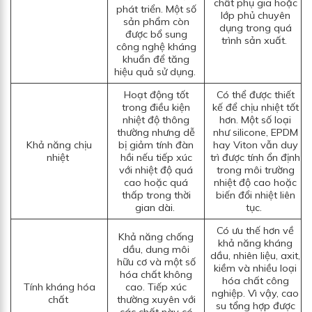
chất phụ gia hoặc
phát triển. Một số
lớp phủ chuyên
sản phẩm còn
dụng trong quá
được bổ sung
trình sản xuất.
công nghệ kháng
khuẩn để tăng
hiệu quả sử dụng.
Hoạt động tốt
Có thể được thiết
trong điều kiện
kế để chịu nhiệt tốt
nhiệt độ thông
hơn. Một số loại
thường nhưng dễ
như silicone, EPDM
Khả năng chịu
bị giảm tính đàn
hay Viton vẫn duy
nhiệt
hồi nếu tiếp xúc
trì được tính ổn định
với nhiệt độ quá
trong môi trường
cao hoặc quá
nhiệt độ cao hoặc
thấp trong thời
biến đổi nhiệt liên
gian dài.
tục.
Có ưu thế hơn về
Khả năng chống
khả năng kháng
dầu, dung môi
dầu, nhiên liệu, axit,
hữu cơ và một số
kiềm và nhiều loại
hóa chất không
hóa chất công
Tính kháng hóa
cao. Tiếp xúc
nghiệp. Vì vậy, cao
chất
thường xuyên với
su tổng hợp được
các chất này có