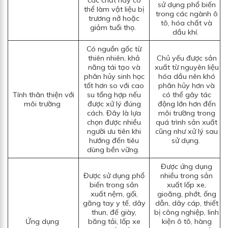
sử dụng phổ biến
thể làm vật liệu bị
trong các ngành ô
trương nở hoặc
tô, hóa chất và
giảm tuổi thọ.
dầu khí.
Có nguồn gốc từ
thiên nhiên, khả
Chủ yếu được sản
năng tái tạo và
xuất từ nguyên liệu
phân hủy sinh học
hóa dầu nên khó
tốt hơn so với cao
phân hủy hơn và
Tính thân thiện với
su tổng hợp nếu
có thể gây tác
môi trường
được xử lý đúng
động lớn hơn đến
cách. Đây là lựa
môi trường trong
chọn được nhiều
quá trình sản xuất
người ưu tiên khi
cũng như xử lý sau
hướng đến tiêu
sử dụng.
dùng bền vững.
Được ứng dụng
Được sử dụng phổ
nhiều trong sản
biến trong sản
xuất lốp xe,
xuất nệm, gối,
gioăng, phớt, ống
găng tay y tế, dây
dẫn, dây cáp, thiết
thun, đế giày,
bị công nghiệp, linh
Ứng dụng
băng tải, lốp xe
kiện ô tô, hàng