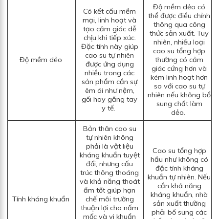
Độ mềm dẻo có
Có kết cấu mềm
thể được điều chỉnh
mại, linh hoạt và
thông qua công
tạo cảm giác dễ
thức sản xuất. Tuy
chịu khi tiếp xúc.
nhiên, nhiều loại
Đặc tính này giúp
cao su tổng hợp
cao su tự nhiên
Độ mềm dẻo
thường có cảm
được ứng dụng
giác cứng hơn và
nhiều trong các
kém linh hoạt hơn
sản phẩm cần sự
so với cao su tự
êm ái như nệm,
nhiên nếu không bổ
gối hay găng tay
sung chất làm
y tế.
dẻo.
Bản thân cao su
tự nhiên không
phải là vật liệu
Cao su tổng hợp
kháng khuẩn tuyệt
hầu như không có
đối, nhưng cấu
đặc tính kháng
trúc thông thoáng
khuẩn tự nhiên. Nếu
và khả năng thoát
cần khả năng
ẩm tốt giúp hạn
kháng khuẩn, nhà
Tính kháng khuẩn
chế môi trường
sản xuất thường
thuận lợi cho nấm
phải bổ sung các
mốc và vi khuẩn