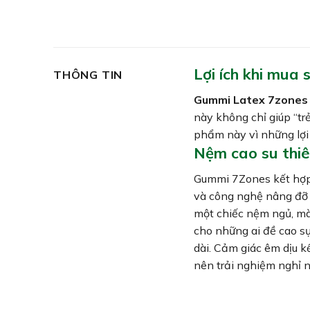
Lợi ích khi mua
THÔNG TIN
Gummi Latex 7zones
này không chỉ giúp “tr
phẩm này vì những lợi 
Nệm cao su thiê
Gummi 7Zones kết hợp 
và công nghệ nâng đỡ 
một chiếc nệm ngủ, mà
cho những ai đề cao sự 
dài. Cảm giác êm dịu 
nên trải nghiệm nghỉ n