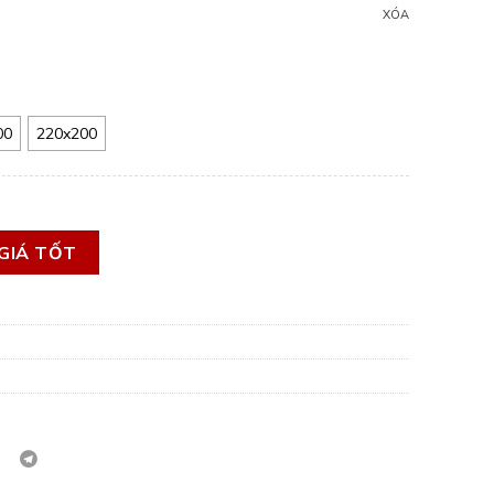
XÓA
00
220x200
đỡ 7 vùng Gummi 7zones số lượng
GIÁ TỐT