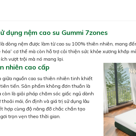
 sử dụng nệm cao su Gummi 7zones
là dòng nệm được làm từ cao su 100% thiên nhiên, mang đế
ẻ hóa” cơ thể mà còn hỗ trợ cải thiện sức khỏe xương khớp 
ích vượt trội mà nó mang lại.
n nhiên cao cấp
giữa nguồn cao su thiên nhiên tinh khiết
tiên tiến. Sản phẩm không đơn thuần là
 còn là giải pháp chăm sóc giấc ngủ dành
thoải mái, ổn định và giá trị sử dụng lâu
kết hợp cùng độ nâng đỡ chắc chắn tạo
gơi trọn vẹn theo thời gian.