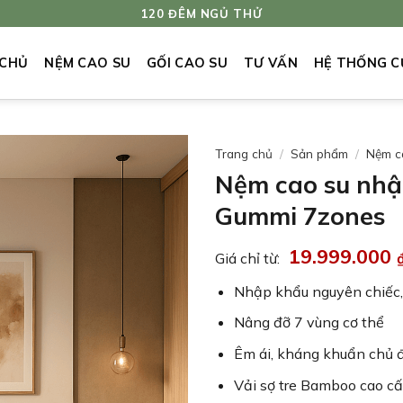
120 ĐÊM NGỦ THỬ
 CHỦ
NỆM CAO SU
GỐI CAO SU
TƯ VẤN
HỆ THỐNG C
Trang chủ
/
Sản phẩm
/
Nệm c
Nệm cao su nhậ
Gummi 7zones
19.999.000
Giá chỉ từ:
Nhập khẩu nguyên chiếc,
Nâng đỡ 7 vùng cơ thể
Êm ái, kháng khuẩn chủ 
Vải sợ tre Bamboo cao c