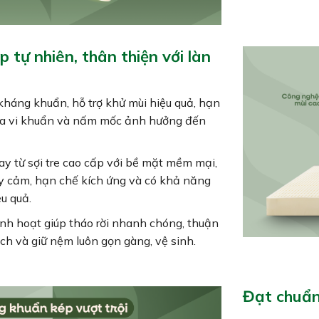
 tự nhiên, thân thiện với làn
kháng khuẩn, hỗ trợ khử mùi hiệu quả, hạn
của vi khuẩn và nấm mốc ảnh hưởng đến
y từ sợi tre cao cấp với bề mặt mềm mại,
y cảm, hạn chế kích ứng và có khả năng
u quả.
inh hoạt giúp tháo rời nhanh chóng, thuận
ạch và giữ nệm luôn gọn gàng, vệ sinh.
Đạt chuẩn