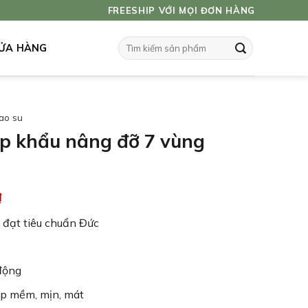
FREESHIP VỚI MỌI ĐƠN HÀNG
Tìm
ỬA HÀNG
kiếm:
ao su
p khẩu nâng đỡ 7 vùng
₫
 đạt tiêu chuẩn Đức
động
ấp mềm, mịn, mát