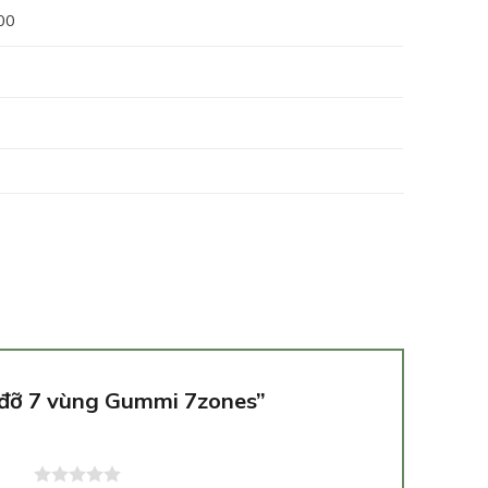
00
g đỡ 7 vùng Gummi 7zones”
5 sao