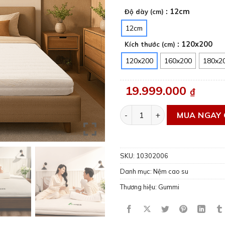
: 12cm
Độ dày (cm)
12cm
: 120x200
Kích thước (cm)
120x200
160x200
180x2
19.999.000
₫
Nệm cao su nhập khẩu nâng 
MUA NGAY 
SKU:
10302006
Danh mục:
Nệm cao su
Thương hiệu:
Gummi