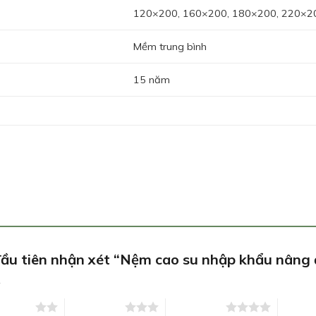
120×200, 160×200, 180×200, 220×2
Mềm trung bình
15 năm
đầu tiên nhận xét “Nệm cao su nhập khẩu nân
*
ên 5 sao
3 trên 5 sao
4 trên 5 sao
5 trên 