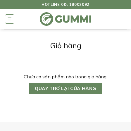
Bỏ
HOTLINE 0Đ: 18002092
qua
nội
dung
Giỏ hàng
Chưa có sản phẩm nào trong giỏ hàng.
QUAY TRỞ LẠI CỬA HÀNG