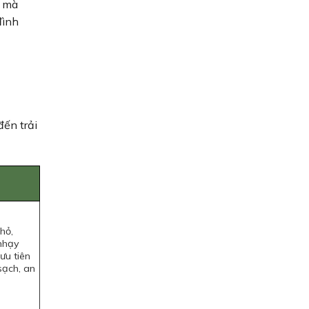
i mà
đình
ến trải
hỏ,
 nhạy
ưu tiên
sạch, an