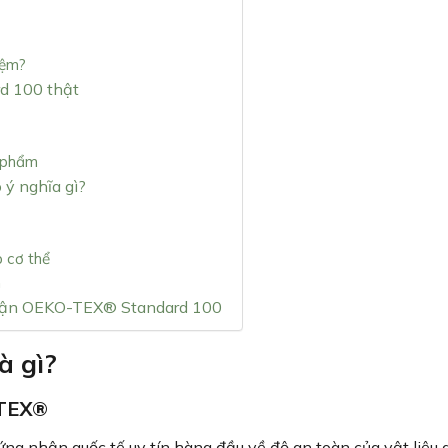
nệm?
d 100 thật
 phẩm
ý nghĩa gì?
p cơ thể
h
hận OEKO-TEX® Standard 100
à gì?
-TEX®
 nhận quốc tế uy tín hàng đầu về độ an toàn của vật liệu 