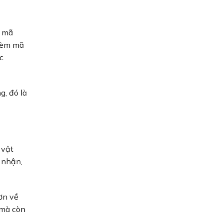
a mã
kèm mã
c
, đó là
 vật
 nhận,
ơn về
 mà còn