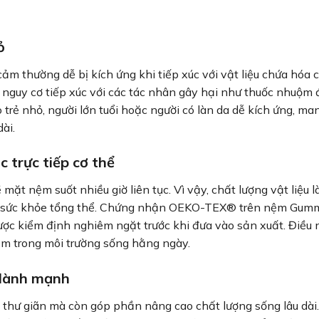
ỏ
ảm thường dễ bị kích ứng khi tiếp xúc với vật liệu chứa hóa 
uy cơ tiếp xúc với các tác nhân gây hại như thuốc nhuộm 
ẻ nhỏ, người lớn tuổi hoặc người có làn da dễ kích ứng, man
ài.
c trực tiếp cơ thể
ề mặt nệm suốt nhiều giờ liên tục. Vì vậy, chất lượng vật liệu l
 và sức khỏe tổng thể. Chứng nhận OEKO-TEX® trên nệm Gum
được kiểm định nghiêm ngặt trước khi đưa vào sản xuất. Điều 
m trong môi trường sống hằng ngày.
 lành mạnh
ể thư giãn mà còn góp phần nâng cao chất lượng sống lâu dà