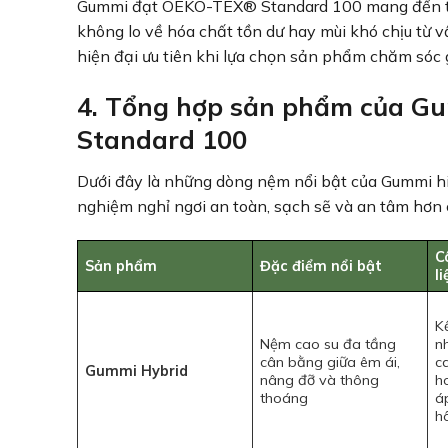
Gummi đạt OEKO-TEX® Standard 100 mang đến trải
không lo về hóa chất tồn dư hay mùi khó chịu từ v
hiện đại ưu tiên khi lựa chọn sản phẩm chăm sóc 
4. Tổng hợp sản phẩm của G
Standard 100
Dưới đây là những dòng nệm nổi bật của Gummi 
nghiệm nghỉ ngơi an toàn, sạch sẽ và an tâm hơn 
C
Sản phẩm
Đặc điểm nổi bật
li
K
Nệm cao su đa tầng
n
cân bằng giữa êm ái,
c
Gummi Hybrid
nâng đỡ và thông
h
thoáng
áp
h