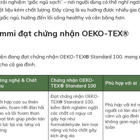
 nghiệm “giấc ngủ sạch” – nơi người dùng có thể nghỉ ngơ
ật liệu kém chất lượng. Đây cũng là xu hướng được nhiều gia 
giấc ngủ, hướng đến lối sống healthy và cân bằng hơn.
ummi đạt chứng nhận OEKO-TEX®
hiện đang đạt chứng nhận OEKO-TEX® Standard 100, mang đ
cho cả gia đình.
ông nghệ & Chất
Chứng nhận OEKO-
Phù hợp với ai
ệu
TEX® Standard 100
Đạt chứng nhận OEKO-
ết hợp cao su thiên
TEX® Standard 100,
Phù hợp với trẻ n
hiên, foam HR đàn hồi
kiểm định nghiêm ngặt
người có làn da
ao và lõi foam than
các chất có nguy cơ
cảm và gia đình 
oạt tính giúp phân tán
gây hại như
không gian ngủ 
 lực tại vai, lưng và
formaldehyde, kim loại
toàn
ông
nặng và hóa chất gây
kích ứng da