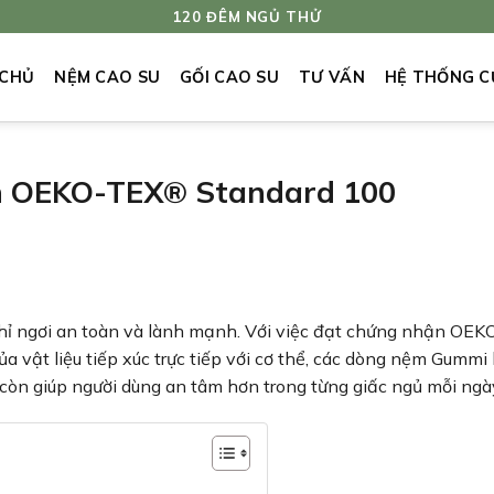
120 ĐÊM NGỦ THỬ
 CHỦ
NỆM CAO SU
GỐI CAO SU
TƯ VẤN
HỆ THỐNG C
n OEKO-TEX® Standard 100
ghỉ ngơi an toàn và lành mạnh. Với việc đạt chứng nhận OE
ủa vật liệu tiếp xúc trực tiếp với cơ thể, các dòng nệm Gumm
còn giúp người dùng an tâm hơn trong từng giấc ngủ mỗi ngà