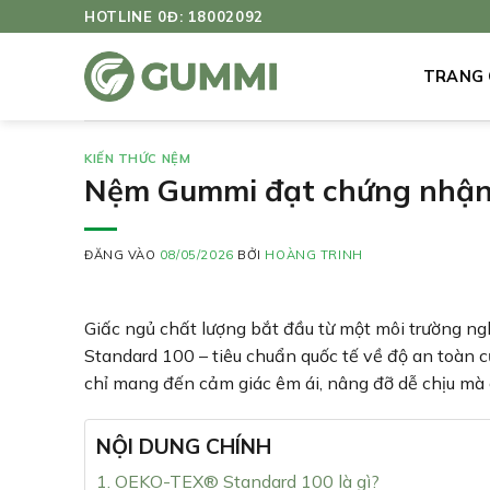
Bỏ
HOTLINE 0Đ: 18002092
qua
nội
TRANG
dung
KIẾN THỨC NỆM
Nệm Gummi đạt chứng nhậ
ĐĂNG VÀO
08/05/2026
BỞI
HOÀNG TRINH
Giấc ngủ chất lượng bắt đầu từ một môi trường n
Standard 100 – tiêu chuẩn quốc tế về độ an toàn c
chỉ mang đến cảm giác êm ái, nâng đỡ dễ chịu mà 
NỘI DUNG CHÍNH
1. OEKO-TEX® Standard 100 là gì?