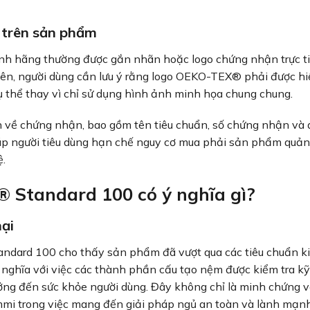
 trên sản phẩm
 hãng thường được gắn nhãn hoặc logo chứng nhận trực ti
iên, người dùng cần lưu ý rằng logo OEKO-TEX® phải được hiể
 thể thay vì chỉ sử dụng hình ảnh minh họa chung chung.
n về chứng nhận, bao gồm tên tiêu chuẩn, số chứng nhận và 
giúp người tiêu dùng hạn chế nguy cơ mua phải sản phẩm quả
ệ.
Standard 100 có ý nghĩa gì?
ại
dard 100 cho thấy sản phẩm đã vượt qua các tiêu chuẩn k
g nghĩa với việc các thành phần cấu tạo nệm được kiểm tra kỹ
ởng đến sức khỏe người dùng. Đây không chỉ là minh chứng v
mi trong việc mang đến giải pháp ngủ an toàn và lành mạn