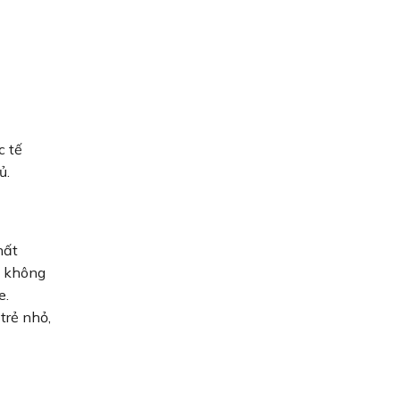
c tế
ủ.
hất
m không
e.
trẻ nhỏ,