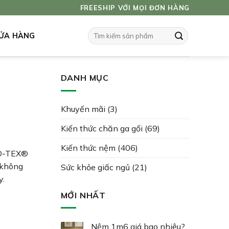
FREESHIP VỚI MỌI ĐƠN HÀNG
Tìm
ỬA HÀNG
kiếm:
DANH MỤC
Khuyến mãi
(3)
Kiến thức chăn ga gối
(69)
Kiến thức nệm
(406)
KO-TEX®
i không
Sức khỏe giấc ngủ
(21)
y.
MỚI NHẤT
Nệm 1m6 giá bao nhiêu?