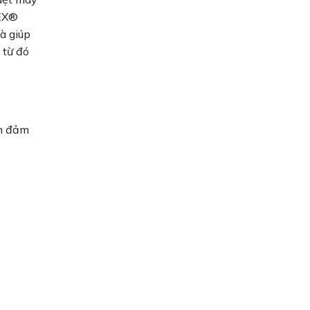
TEX®
à giúp
 từ đó
ằm đảm