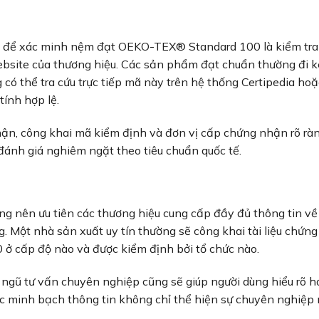
t để xác minh nệm đạt OEKO-TEX® Standard 100 là kiểm tr
bsite của thương hiệu. Các sản phẩm đạt chuẩn thường đi 
 thể tra cứu trực tiếp mã này trên hệ thống Certipedia hoặ
ính hợp lệ.
n, công khai mã kiểm định và đơn vị cấp chứng nhận rõ ràng
đánh giá nghiêm ngặt theo tiêu chuẩn quốc tế.
ng nên ưu tiên các thương hiệu cung cấp đầy đủ thông tin về
. Một nhà sản xuất uy tín thường sẽ công khai tài liệu chứng
 cấp độ nào và được kiểm định bởi tổ chức nào.
ngũ tư vấn chuyên nghiệp cũng sẽ giúp người dùng hiểu rõ h
c minh bạch thông tin không chỉ thể hiện sự chuyên nghiệp