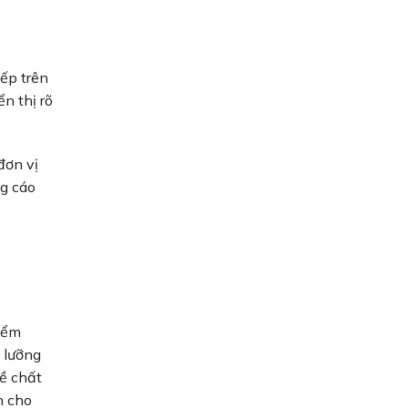
ếp trên
n thị rõ
đơn vị
ng cáo
iểm
 lưỡng
ề chất
h cho