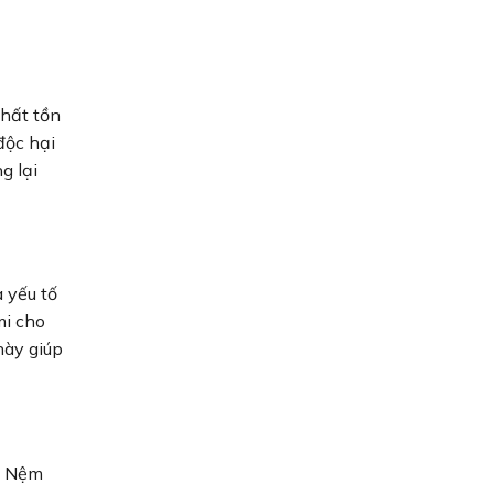
chất tồn
độc hại
g lại
à yếu tố
mi cho
này giúp
i. Nệm