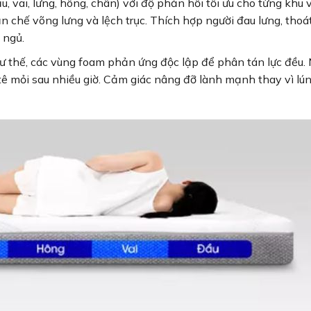
u, vai, lưng, hông, chân) với độ phản hồi tối ưu cho từng khu 
n chế võng lưng và lệch trục. Thích hợp người đau lưng, thoát
 ngủ.
tư thế, các vùng foam phản ứng độc lập để phân tán lực đều.
tê mỏi sau nhiều giờ. Cảm giác nâng đỡ lành mạnh thay vì lún