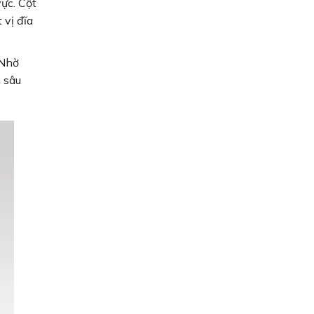
vực. Cột
 vị đĩa
 Nhờ
 sâu