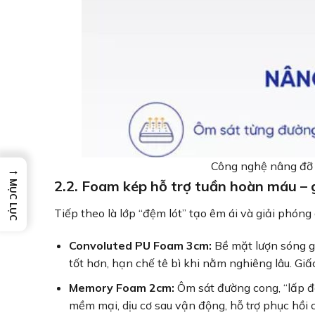
Công nghệ nâng đỡ 
→
2.2. Foam kép hỗ trợ tuần hoàn máu – 
MỤC LỤC
Tiếp theo là lớp “đệm lót” tạo êm ái và giải phóng 
Convoluted PU Foam 3cm:
Bề mặt lượn sóng gi
tốt hơn, hạn chế tê bì khi nằm nghiêng lâu. Giấc
Memory Foam 2cm:
Ôm sát đường cong, “lấp đ
mềm mại, dịu cơ sau vận động, hỗ trợ phục hồi c