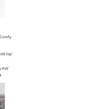
 Comfy
mát tay”
g thở”
.