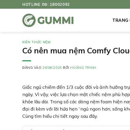
Bỏ
HOTLINE 0Đ: 18002092
qua
nội
TRANG
dung
KIẾN THỨC NỆM
Có nên mua nệm Comfy Cloud
ĐĂNG VÀO
26/08/2025
BỞI
HOÀNG TRINH
Giấc ngủ chiếm đến 1/3 cuộc đời và ảnh hưởng trực
ngày. Vì vậy, việc lựa chọn một chiếc nệm phù hợ
khỏe lâu dài. Trong số các dòng nệm foam hiện na
đại đi kèm với lời hứa hẹn “ngủ ngon hơn, sống k
Cùng tìm hiểu chi tiết ngay sau đây.