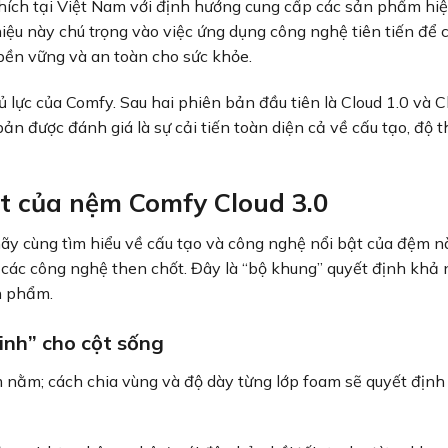
hích tại Việt Nam với định hướng cung cấp các sản phẩm hiệ
iệu này chú trọng vào việc ứng dụng công nghệ tiên tiến để c
bền vững và an toàn cho sức khỏe.
ực của Comfy. Sau hai phiên bản đầu tiên là Cloud 1.0 và Cl
n được đánh giá là sự cải tiến toàn diện cả về cấu tạo, độ 
ật của nệm Comfy Cloud 3.0
ãy cùng tìm hiểu về cấu tạo và công nghệ nổi bật của đệm n
n các công nghệ then chốt. Đây là “bộ khung” quyết định khả
n phẩm.
inh” cho cột sống
ệm nằm; cách chia vùng và độ dày từng lớp foam sẽ quyết địn