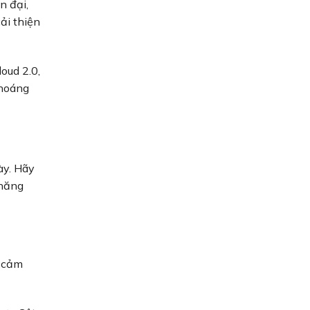
n đại,
ải thiện
oud 2.0,
thoáng
ày. Hãy
 năng
h cảm