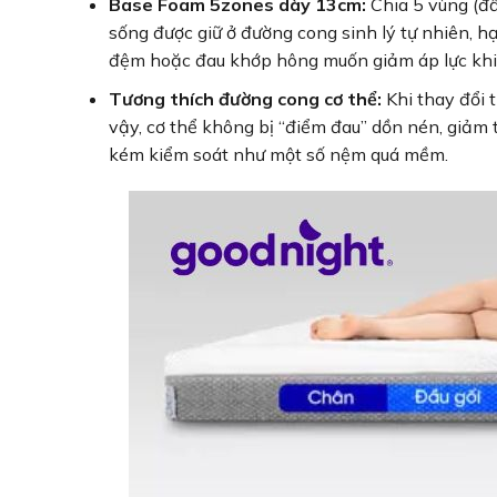
Base Foam 5zones dày 13cm:
Chia 5 vùng (đầ
sống được giữ ở đường cong sinh lý tự nhiên, hạ
đệm hoặc đau khớp hông muốn giảm áp lực khi
Tương thích đường cong cơ thể:
Khi thay đổi 
vậy, cơ thể không bị “điểm đau” dồn nén, giảm 
kém kiểm soát như một số nệm quá mềm.