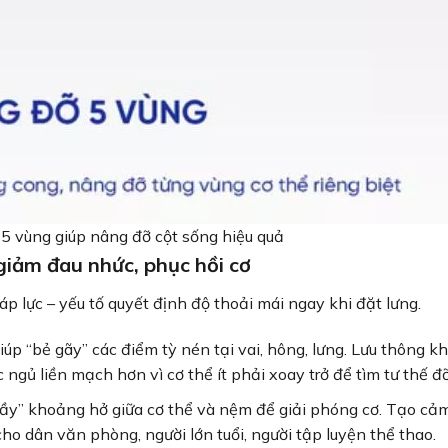
5 vùng giúp nâng đỡ cột sống hiệu quả
giảm đau nhức, phục hồi cơ
áp lực – yếu tố quyết định độ thoải mái ngay khi đặt lưng.
úp “bẻ gãy” các điểm tỳ nén tại vai, hông, lưng. Lưu thông kh
 ngủ liền mạch hơn vì cơ thể ít phải xoay trở để tìm tư thế đ
ầy” khoảng hở giữa cơ thể và nệm để giải phóng cơ. Tạo cảm
ho dân văn phòng, người lớn tuổi, người tập luyện thể thao.