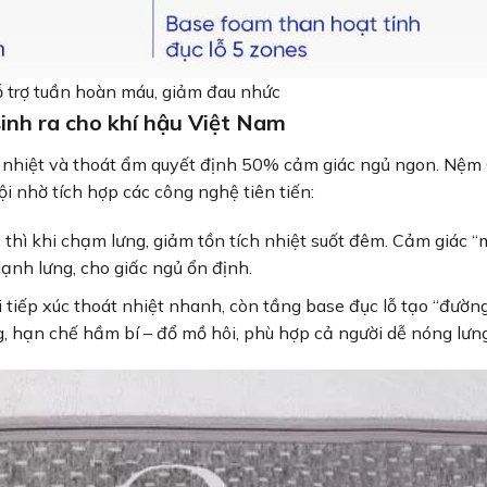
 trợ tuần hoàn máu, giảm đau nhức
inh ra cho khí hậu Việt Nam
ạ nhiệt và thoát ẩm quyết định 50% cảm giác ngủ ngon. Nệm
i nhờ tích hợp các công nghệ tiên tiến:
 thì khi chạm lưng, giảm tồn tích nhiệt suốt đêm. Cảm giác “
nh lưng, cho giấc ngủ ổn định.
i tiếp xúc thoát nhiệt nhanh, còn tầng base đục lỗ tạo “đườn
 hạn chế hầm bí – đổ mồ hôi, phù hợp cả người dễ nóng lưng