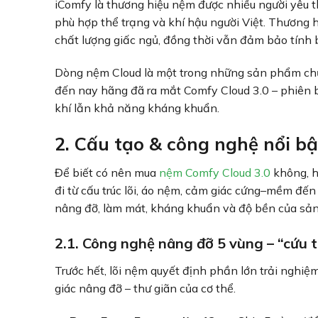
iComfy là thương hiệu nệm được nhiều người yêu t
phù hợp thể trạng và khí hậu người Việt. Thương h
chất lượng giấc ngủ, đồng thời vẫn đảm bảo tính 
Dòng nệm Cloud là một trong những sản phẩm chủ l
đến nay hãng đã ra mắt Comfy Cloud 3.0 – phiên bả
khí lẫn khả năng kháng khuẩn.
2. Cấu tạo & công nghệ nổi b
Để biết có nên mua
nệm Comfy Cloud 3.0
không, h
đi từ cấu trúc lõi, áo nệm, cảm giác cứng–mềm đế
nâng đỡ, làm mát, kháng khuẩn và độ bền của sả
2.1. Công nghệ nâng đỡ 5 vùng – “cứu t
Trước hết, lõi nệm quyết định phần lớn trải nghi
giác nâng đỡ – thư giãn của cơ thể.