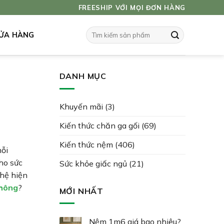
FREESHIP VỚI MỌI ĐƠN HÀNG
Tìm
ỬA HÀNG
kiếm:
DANH MỤC
Khuyến mãi
(3)
Kiến thức chăn ga gối
(69)
Kiến thức nệm
(406)
mỗi
ho sức
Sức khỏe giấc ngủ
(21)
ghệ hiện
không
?
MỚI NHẤT
Nệm 1m6 giá bao nhiêu?