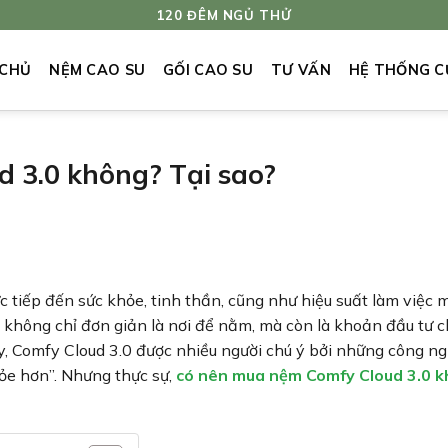
120 ĐÊM NGỦ THỬ
 CHỦ
NỆM CAO SU
GỐI CAO SU
TƯ VẤN
HỆ THỐNG C
 3.0 không? Tại sao?
 tiếp đến sức khỏe, tinh thần, cũng như hiệu suất làm việc 
p không chỉ đơn giản là nơi để nằm, mà còn là khoản đầu tư c
y, Comfy Cloud 3.0 được nhiều người chú ý bởi những công n
hỏe hơn”. Nhưng thực sự,
có nên mua nệm Comfy Cloud 3.0 