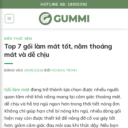
Bỏ
HOTLINE 0Đ: 18002092
qua
nội
dung
KIẾN THỨC NỆM
Top 7 gối làm mát tốt, nằm thoáng
mát và dễ chịu
ĐĂNG VÀO
29/05/2026
BỞI
HOÀNG TRINH
Gối làm mát
đang trở thành lựa chọn được nhiều người
quan tâm nhờ khả năng mang lại cảm giác thoáng mát,
dễ chịu và hỗ trợ ngủ ngon hơn trong thời tiết nóng ẩm.
Không chỉ giúp hạn chế bí nóng khi ngủ, nhiều dòng gối
hiện nay còn được thiết kế để nâng đỡ cổ vai gáy tốt
hơn, giảm cảm giác đau mỏi sau khi thức dậy. Nếu bạn