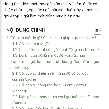
đang tìm kiếm một mẫu gối vừa mát vừa êm ái để cải
thiện chất lượng giấc ngủ, bài viết dưới đây Gummi sẽ
gợi ý top 7 gối làm mát đáng mua hiện nay.
NỘI DUNG CHÍNH
1. Gối làm mát là gì? Có thực sự giúp ngủ mát hơn?
1.1. Gối làm mát là gì?
1.2. Cơ chế làm mát của gối hoạt động như thế nào?
1.3. Lợi ích của gối làm mát đối với giấc ngủ
2. Top 7 mẫu gối làm mát chất lượng, được đánh giá
cao hiện nay
2.1. Gối cao su thiên nhiên nâng đỡ cổ vai gáy
Gummi Cookie
2.2. Gối cao su công thái học Gummi Contour
Massage
2.3. Mẫu gối memory foam cool gel mát lạnh Doona
L’amore
2.4. Gối foam điều hòa Comfy Airflow Max