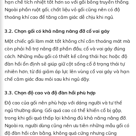
hạn chế tích nhiệt tốt hơn so với gối bông truyền thống.
Ngoài phần ruột gối, chất liệu vỏ gối cũng nên có độ
thoáng khí cao để tăng cảm giác dễ chịu khi ngủ.
3.2. Chọn gối có khả năng nâng đỡ cổ vai gáy
Một chiếc gối làm mát tốt không chỉ cần thoáng mát mà
còn phải hỗ trợ nâng đỡ phần đầu, cổ và vai gáy đúng
cách. Những mẫu gối có thiết kế công thái học hoặc độ
đàn hồi ổn định sẽ giúp giữ cột sống cổ ở trạng thái tự
nhiên hơn, từ đó giảm áp lực lên vùng cổ vai gáy và hạn
chế cảm giác đau mỏi sau khi ngủ dậy.
3.3. Chọn độ cao và độ đàn hồi phù hợp
Độ cao của gối nên phù hợp với dáng người và tư thế
ngủ thường dùng. Gối quá cao có thể khiến cổ bị gập,
trong khi gối quá thấp lại không đủ khả năng nâng đỡ.
Ngoài ra, người dùng cũng nên ưu tiên những mẫu gối có
độ đàn hồi cân bằng, không quá cứng nhưng cũng