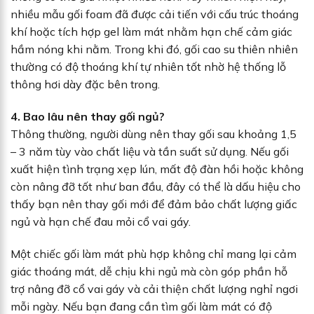
nhiều mẫu gối foam đã được cải tiến với cấu trúc thoáng
khí hoặc tích hợp gel làm mát nhằm hạn chế cảm giác
hầm nóng khi nằm. Trong khi đó, gối cao su thiên nhiên
thường có độ thoáng khí tự nhiên tốt nhờ hệ thống lỗ
thông hơi dày đặc bên trong.
4. Bao lâu nên thay gối ngủ?
Thông thường, người dùng nên thay gối sau khoảng 1,5
– 3 năm tùy vào chất liệu và tần suất sử dụng. Nếu gối
xuất hiện tình trạng xẹp lún, mất độ đàn hồi hoặc không
còn nâng đỡ tốt như ban đầu, đây có thể là dấu hiệu cho
thấy bạn nên thay gối mới để đảm bảo chất lượng giấc
ngủ và hạn chế đau mỏi cổ vai gáy.
Một chiếc gối làm mát phù hợp không chỉ mang lại cảm
giác thoáng mát, dễ chịu khi ngủ mà còn góp phần hỗ
trợ nâng đỡ cổ vai gáy và cải thiện chất lượng nghỉ ngơi
mỗi ngày. Nếu bạn đang cần tìm gối làm mát có độ