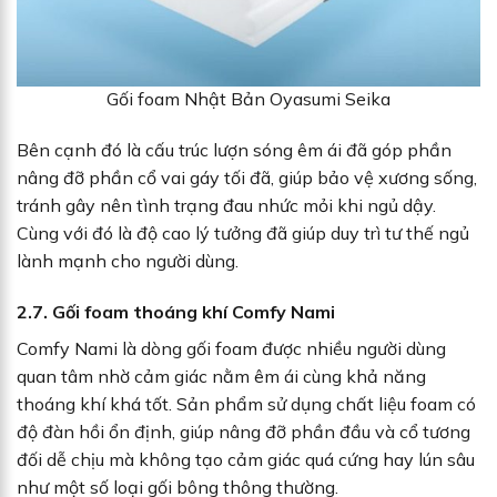
Gối foam Nhật Bản Oyasumi Seika
Bên cạnh đó là cấu trúc lượn sóng êm ái đã góp phần
nâng đỡ phần cổ vai gáy tối đã, giúp bảo vệ xương sống,
tránh gây nên tình trạng đau nhức mỏi khi ngủ dậy.
Cùng với đó là độ cao lý tưởng đã giúp duy trì tư thế ngủ
lành mạnh cho người dùng.
2.7. Gối foam thoáng khí Comfy Nami
Comfy Nami là dòng gối foam được nhiều người dùng
quan tâm nhờ cảm giác nằm êm ái cùng khả năng
thoáng khí khá tốt. Sản phẩm sử dụng chất liệu foam có
độ đàn hồi ổn định, giúp nâng đỡ phần đầu và cổ tương
đối dễ chịu mà không tạo cảm giác quá cứng hay lún sâu
như một số loại gối bông thông thường.