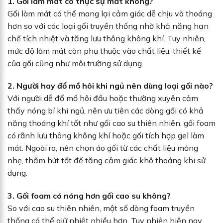
1. Gối làm mát có thực sự mát không?
Gối làm mát có thể mang lại cảm giác dễ chịu và thoáng
hơn so với các loại gối truyền thống nhờ khả năng hạn
chế tích nhiệt và tăng lưu thông không khí. Tuy nhiên,
mức độ làm mát còn phụ thuộc vào chất liệu, thiết kế
của gối cũng như môi trường sử dụng.
2. Người hay đổ mồ hôi khi ngủ nên dùng loại gối nào?
Với người dễ đổ mồ hôi đầu hoặc thường xuyên cảm
thấy nóng bí khi ngủ, nên ưu tiên các dòng gối có khả
năng thoáng khí tốt như gối cao su thiên nhiên, gối foam
có rãnh lưu thông không khí hoặc gối tích hợp gel làm
mát. Ngoài ra, nên chọn áo gối từ các chất liệu mỏng
nhẹ, thấm hút tốt để tăng cảm giác khô thoáng khi sử
dụng.
3. Gối foam có nóng hơn gối cao su không?
So với cao su thiên nhiên, một số dòng foam truyền
thống có thể giữ nhiệt nhiều hơn. Tuy nhiên hiện nay,