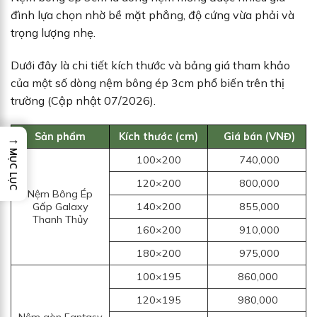
đình lựa chọn nhờ bề mặt phẳng, độ cứng vừa phải và
trọng lượng nhẹ.
Dưới đây là chi tiết kích thước và bảng giá tham khảo
của một số dòng nệm bông ép 3cm phổ biến trên thị
trường (Cập nhật 07/2026).
Sản phẩm
Kích thước (cm)
Giá bán (VNĐ)
→
MỤC LỤC
100×200
740,000
120×200
800,000
Nệm Bông Ép
Gấp Galaxy
140×200
855,000
Thanh Thủy
160×200
910,000
180×200
975,000
100×195
860,000
120×195
980,000
Nệm gòn Fantasy