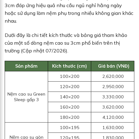
3cm đáp ứng hiệu quả nhu cầu ngủ nghỉ hằng ngày
hoặc sử dụng làm nệm phụ trong nhiều không gian khác
nhau.
Dưới đây là chi tiết kích thước và bảng giá tham khảo
của một số dòng nệm cao su 3cm phổ biến trên thị
trường (Cập nhật 07/2026).
Sản phẩm
Kích thước (cm)
Giá bán (VNĐ)
100×200
2,620,000
120×200
2,950,000
Nệm cao su Green
140×200
3,330,000
Sleep gấp 3
160×200
3,620,000
180×200
4,120,000
100×195
1,630,000
Nệm cao su gòn
120×195
1,830,000