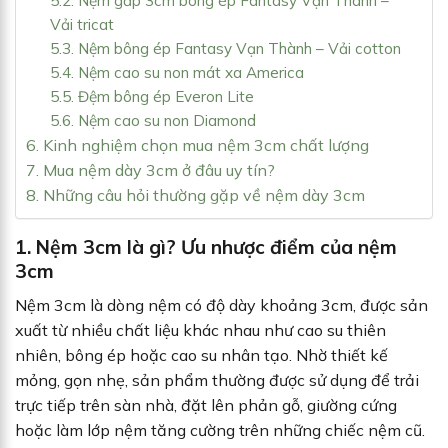
5.2. Nệm gấp 3cm bông ép Fantasy Vạn Thành –
Vải tricat
5.3. Nệm bông ép Fantasy Vạn Thành – Vải cotton
5.4. Nệm cao su non mát xa America
5.5. Đệm bông ép Everon Lite
5.6. Nệm cao su non Diamond
6. Kinh nghiệm chọn mua nệm 3cm chất lượng
7. Mua nệm dày 3cm ở đâu uy tín?
8. Những câu hỏi thường gặp về nệm dày 3cm
1. Nệm 3cm là gì? Ưu nhược điểm của nệm
3cm
Nệm 3cm là dòng nệm có độ dày khoảng 3cm, được sản
xuất từ nhiều chất liệu khác nhau như cao su thiên
nhiên, bông ép hoặc cao su nhân tạo. Nhờ thiết kế
mỏng, gọn nhẹ, sản phẩm thường được sử dụng để trải
trực tiếp trên sàn nhà, đặt lên phản gỗ, giường cứng
hoặc làm lớp nệm tăng cường trên những chiếc nệm cũ.