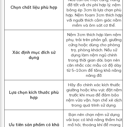
đỡ tốt với chi phí hợp lý, nệm
Chọn chất liệu phù hợp
bông ép 3cm là lựa chọn phù
hợp. Nệm foam 3cm thích hợp
với người thích cảm giác nằm
mềm và ôm sát cơ thể.
Nệm 3cm thích hợp làm nệm
phụ, trải trên phản gỗ, giường
cứng hoặc dùng cho phòng
trọ, phòng khách. Nếu sử
Xác định mục đích sử
dụng làm nệm ngủ chính
dụng
trong thời gian dài, bạn nên
cân nhắc các mẫu có độ dày
từ 5–10cm để tăng khả năng
nâng đỡ.
Hãy đo chính xác kích thước
giường hoặc khu vực đặt nệm
Lựa chọn kích thước phù
trước khi mua để đảm bảo
hợp
nệm vừa vặn, hạn chế xê dịch
trong quá trình sử dụng.
Bạn nên chọn nệm sử dụng
vải bọc có khả năng thấm hút
Ưu tiên sản phẩm có khả
mồ hôi, thoáng khí để mang