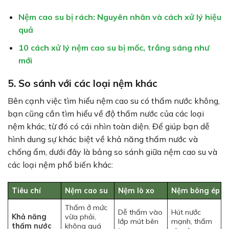
Nệm cao su bị rách: Nguyên nhân và cách xử lý hiệu
quả
10 cách xử lý nệm cao su bị mốc, trắng sáng như
mới
5. So sánh với các loại nệm khác
Bên cạnh việc tìm hiểu nệm cao su có thấm nước không,
bạn cũng cần tìm hiểu về độ thấm nước của các loại
nệm khác, từ đó có cái nhìn toàn diện. Để giúp bạn dễ
hình dung sự khác biệt về khả năng thấm nước và
chống ẩm, dưới đây là bảng so sánh giữa nệm cao su và
các loại nệm phổ biến khác:
Tiêu chí
Nệm cao su
Nệm lò xo
Nệm bông ép
Thấm ở mức
Dễ thấm vào
Hút nước
Khả năng
vừa phải,
lớp mút bên
mạnh, thấm
thấm nước
không quá