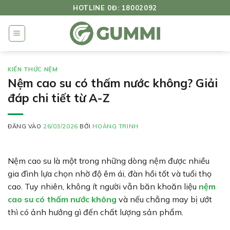
Bỏ
HOTLINE 0Đ: 18002092
qua
nội
dung
KIẾN THỨC NỆM
Nệm cao su có thấm nước không? Giải
đáp chi tiết từ A-Z
ĐĂNG VÀO
26/03/2026
BỞI
HOÀNG TRINH
Nệm cao su là một trong những dòng nệm được nhiều
gia đình lựa chọn nhờ độ êm ái, đàn hồi tốt và tuổi thọ
cao. Tuy nhiên, không ít người vẫn băn khoăn liệu
nệm
cao su có thấm nước không
và nếu chẳng may bị ướt
thì có ảnh hưởng gì đến chất lượng sản phẩm.