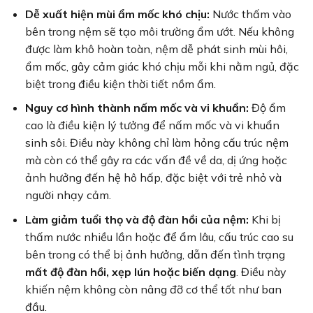
Dễ xuất hiện mùi ẩm mốc khó chịu:
Nước thấm vào
bên trong nệm sẽ tạo môi trường ẩm ướt. Nếu không
được làm khô hoàn toàn, nệm dễ phát sinh mùi hôi,
ẩm mốc, gây cảm giác khó chịu mỗi khi nằm ngủ, đặc
biệt trong điều kiện thời tiết nồm ẩm.
Nguy cơ hình thành nấm mốc và vi khuẩn:
Độ ẩm
cao là điều kiện lý tưởng để nấm mốc và vi khuẩn
sinh sôi. Điều này không chỉ làm hỏng cấu trúc nệm
mà còn có thể gây ra các vấn đề về da, dị ứng hoặc
ảnh hưởng đến hệ hô hấp, đặc biệt với trẻ nhỏ và
người nhạy cảm.
Làm giảm tuổi thọ và độ đàn hồi của nệm:
Khi bị
thấm nước nhiều lần hoặc để ẩm lâu, cấu trúc cao su
bên trong có thể bị ảnh hưởng, dẫn đến tình trạng
mất độ đàn hồi, xẹp lún hoặc biến dạng
. Điều này
khiến nệm không còn nâng đỡ cơ thể tốt như ban
đầu.