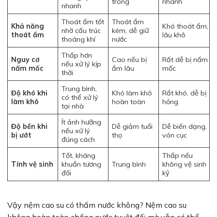
trong
nhanh
nhanh
Thoát ẩm tốt
Thoát ẩm
Khả năng
Khó thoát ẩm,
nhờ cấu trúc
kém, dễ giữ
thoát ẩm
lâu khô
thoáng khí
nước
Thấp hơn
Nguy cơ
Cao nếu bị
Rất dễ bị nấm
nếu xử lý kịp
nấm mốc
ẩm lâu
mốc
thời
Trung bình,
Độ khó khi
Khó làm khô
Rất khó, dễ bị
có thể xử lý
làm khô
hoàn toàn
hỏng
tại nhà
Ít ảnh hưởng
Độ bền khi
Dễ giảm tuổi
Dễ biến dạng,
nếu xử lý
bị ướt
thọ
vón cục
đúng cách
Tốt, kháng
Thấp nếu
Tính vệ sinh
khuẩn tương
Trung bình
không vệ sinh
đối
kỹ
Vậy nệm cao su có thấm nước không? Nệm cao su
không hoàn toàn chống nước tuyệt đối mà vẫn có thể