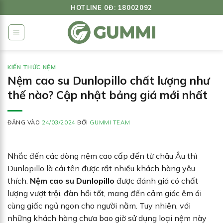
Bỏ
HOTLINE 0Đ: 18002092
qua
nội
dung
KIẾN THỨC NỆM
Nệm cao su Dunlopillo chất lượng như
thế nào? Cập nhật bảng giá mới nhất
ĐĂNG VÀO
24/03/2024
BỞI
GUMMI TEAM
Nhắc đến các dòng nệm cao cấp đến từ châu Âu thì
Dunlopillo là cái tên được rất nhiều khách hàng yêu
thích.
Nệm cao su Dunlopillo
được đánh giá có chất
lượng vượt trội, đàn hồi tốt, mang đến cảm giác êm ái
cùng giấc ngủ ngon cho người nằm. Tuy nhiên, với
những khách hàng chưa bao giờ sử dụng loại nệm này