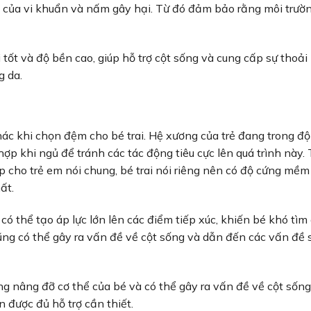
n của vi khuẩn và nấm gây hại. Từ đó đảm bảo rằng môi trườ
 tốt và độ bền cao, giúp hỗ trợ cột sống và cung cấp sự thoải
g da.
c khi chọn đệm cho bé trai. Hệ xương của trẻ đang trong độ 
hợp khi ngủ để tránh các tác động tiêu cực lên quá trình này. 
 cho trẻ em nói chung, bé trai nói riêng nên có độ cứng mề
hất.
 thể tạo áp lực lớn lên các điểm tiếp xúc, khiến bé khó tìm
cũng có thể gây ra vấn đề về cột sống và dẫn đến các vấn đề 
 nâng đỡ cơ thể của bé và có thể gây ra vấn đề về cột sống
được đủ hỗ trợ cần thiết.