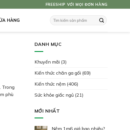
FREESHIP VỚI MỌI ĐƠN HÀNG
Tìm
ỬA HÀNG
kiếm:
DANH MỤC
Khuyến mãi
(3)
Kiến thức chăn ga gối
(69)
Kiến thức nệm
(406)
. Trong
ẩm phù
Sức khỏe giấc ngủ
(21)
MỚI NHẤT
Nệm 1m6 giá bao nhiêu?