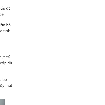
cấp đủ
 bé.
đàn hồi
o tình
ực tế,
 cấp đủ
p bé
hấy mát