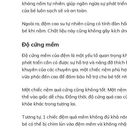
kháng nấm tự nhiên, giúp ngăn ngừa sự phát triể
của bé luôn sạch sẽ và an toàn.
Ngoài ra, đệm cao su tự nhiên cũng có tính đàn hồi
bé khi nằm. Chất liệu này cũng không gây kích ứn
Độ cứng mềm
Độ cứng mềm của đệm là một yếu tố quan trọng khá
phát triển cần có được sự hỗ trợ và nâng đỡ thích 
khuyên của các chuyên gia, một chiếc nệm phù hợp
vừa phải đến cao để đảm bảo hỗ trợ cho bé tốt n
Một chiếc nệm quá cứng cũng không tốt. Mặt nệm có
thế vào giấc dễ chịu. Đồng thời, độ cứng quá cao 
khỏe khác trong tương lai.
Tương tự, 1 chiếc đệm quá mềm không đủ khả năng
bé có thể bị chìm lún vào đệm mềm và không nhận 