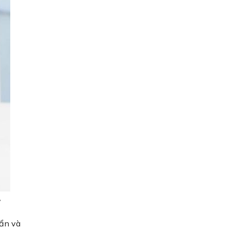
,
uẩn và