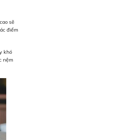
 cao sẽ
các điểm
ây khó
ếc nệm