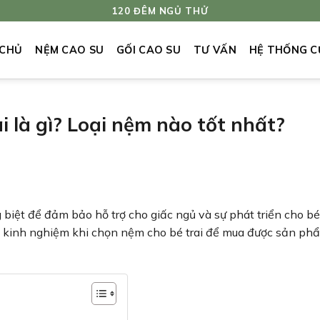
120 ĐÊM NGỦ THỬ
 CHỦ
NỆM CAO SU
GỐI CAO SU
TƯ VẤN
HỆ THỐNG C
i là gì? Loại nệm nào tốt nhất?
g biệt để đảm bảo hỗ trợ cho giấc ngủ và sự phát triển cho bé
số kinh nghiệm khi chọn nệm cho bé trai để mua được sản ph