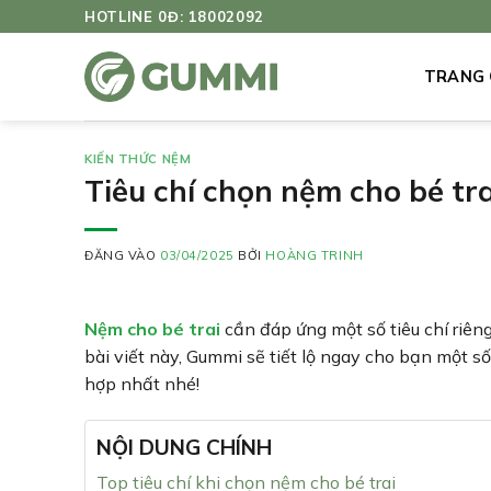
Bỏ
HOTLINE 0Đ: 18002092
qua
nội
TRANG
dung
KIẾN THỨC NỆM
Tiêu chí chọn nệm cho bé tra
ĐĂNG VÀO
03/04/2025
BỞI
HOÀNG TRINH
Nệm cho bé trai
cần đáp ứng một số tiêu chí riên
bài viết này, Gummi sẽ tiết lộ ngay cho bạn một 
hợp nhất nhé!
NỘI DUNG CHÍNH
Top tiêu chí khi chọn nệm cho bé trai