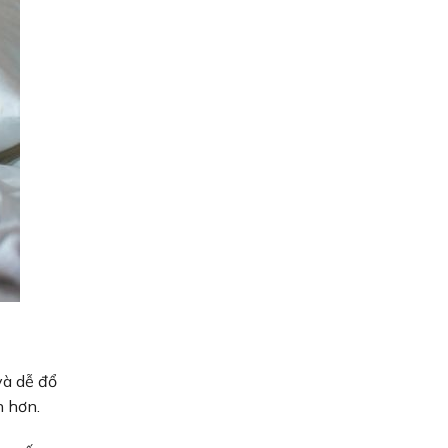
và dễ đổ
n hơn.