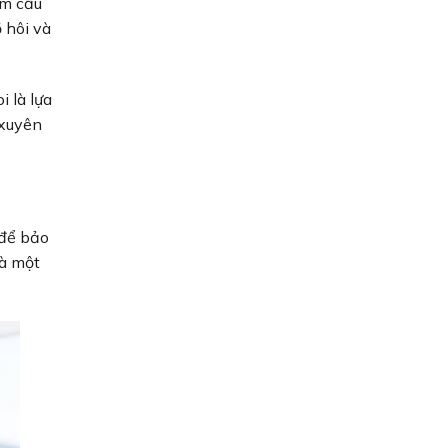
ểm cấu
 hôi và
i là lựa
 xuyên
 để bảo
là một