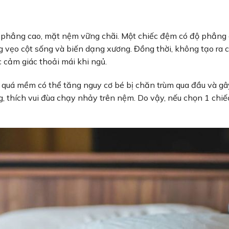
độ phẳng cao, mặt nệm vững chãi. Một chiếc đệm có độ phẳng
ạng vẹo cột sống và biến dạng xương. Đồng thời, không tạo ra 
 cảm giác thoải mái khi ngủ.
m quá mềm có thể tăng nguy cơ bé bị chăn trùm qua đầu và g
ng, thích vui đùa chạy nhảy trên nệm. Do vậy, nếu chọn 1 chi
.