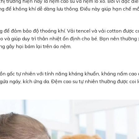
hị trường hiện nay là nệm cao su và nệm lò xo. Bởi vì đặc đi
g để không khí dễ dàng lưu thông. Điều này giúp hạn chế mồ
ng để đảm bảo độ thoáng khí. Vải tencel và vải cotton được co
o và giúp duy trì thân nhiệt ổn định cho bé. Bạn nên thường
ùng gây hại bám lại trên áo nệm.
ồn gốc tự nhiên với tính năng kháng khuẩn, kháng nấm cao
ngứa ngáy, kích ứng da. Đệm cao su tự nhiên thường được coi 