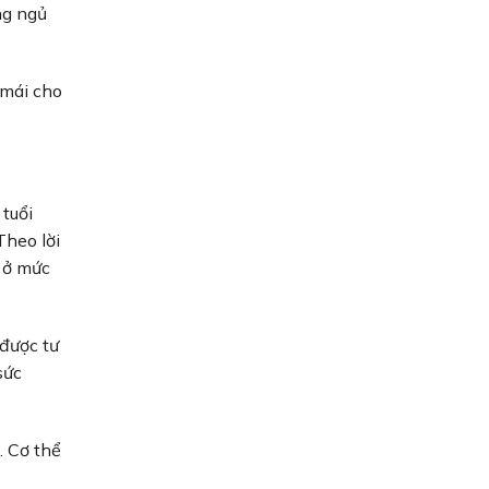
ng ngủ
 mái cho
tuổi
Theo lời
m ở mức
 được tư
sức
. Cơ thể