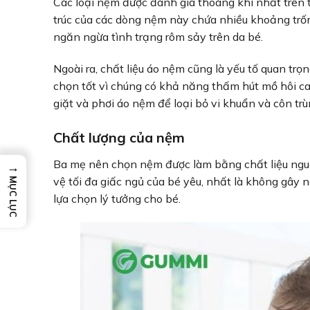
Các loại nệm được đánh giá thoáng khí nhất trên t
trúc của các dòng nệm này chứa nhiều khoảng trốn
ngăn ngừa tình trạng rôm sảy trên da bé.
Ngoài ra, chất liệu áo nệm cũng là yếu tố quan trọ
chọn tốt vì chúng có khả năng thấm hút mồ hôi ca
giặt và phơi áo nệm để loại bỏ vi khuẩn và côn tr
Chất lượng của nệm
Ba mẹ nên chọn nệm được làm bằng chất liệu ngu
→
vệ tối đa giấc ngủ của bé yêu, nhất là không gây 
MỤC LỤC
lựa chọn lý tưởng cho bé.