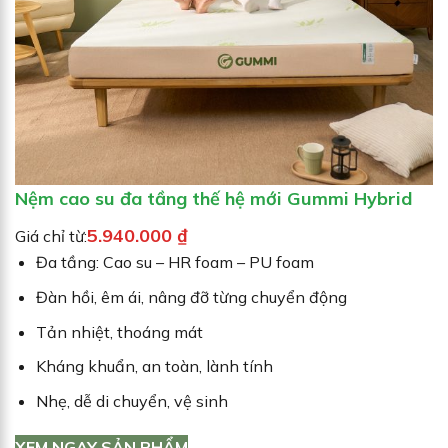
G
G
I
Ả
M
G
I
Á
Nệm cao su đa tầng thế hệ mới Gummi Hybrid
5.940.000
₫
Giá chỉ từ:
Đa tầng: Cao su – HR foam – PU foam
Đàn hồi, êm ái, nâng đỡ từng chuyển động
Tản nhiệt, thoáng mát
Kháng khuẩn, an toàn, lành tính
Nhẹ, dễ di chuyển, vệ sinh
XEM NGAY SẢN PHẨM