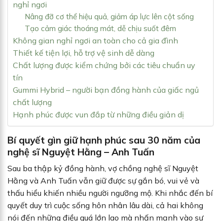
nghỉ ngơi
Nâng đỡ cơ thể hiệu quả, giảm áp lực lên cột sống
Tạo cảm giác thoáng mát, dễ chịu suốt đêm
Không gian nghỉ ngơi an toàn cho cả gia đình
Thiết kế tiện lợi, hỗ trợ vệ sinh dễ dàng
Chất lượng được kiểm chứng bởi các tiêu chuẩn uy
tín
Gummi Hybrid – người bạn đồng hành của giấc ngủ
chất lượng
Hạnh phúc được vun đắp từ những điều giản dị
Bí quyết gìn giữ hạnh phúc sau 30 năm của
nghệ sĩ Nguyệt Hằng – Anh Tuấn
Sau ba thập kỷ đồng hành, vợ chồng nghệ sĩ Nguyệt
Hằng và Anh Tuấn vẫn giữ được sự gắn bó, vui vẻ và
thấu hiểu khiến nhiều người ngưỡng mộ. Khi nhắc đến bí
quyết duy trì cuộc sống hôn nhân lâu dài, cả hai không
nói đến những điều quá lớn lao mà nhấn mạnh vào sự