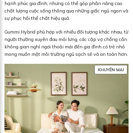
hạnh phúc gia đình, nhưng có thể góp phần nâng cao
chất lượng cuộc sống thông qua những giấc ngủ ngon và
sự phục hồi thể chất hiệu quả.
Gummi Hybrid phù hợp với nhiều đối tượng khác nhau, từ
người thường xuyên đau mỏi lưng, các cặp vợ chồng cần
không gian nghỉ ngơi thoải mái đến gia đình có trẻ nhỏ
mong muốn một môi trường ngủ sạch sẽ và an toàn hơn.
S
KHUYẾN MẠI
Ả
N
P
H
Ẩ
M
Đ
A
N