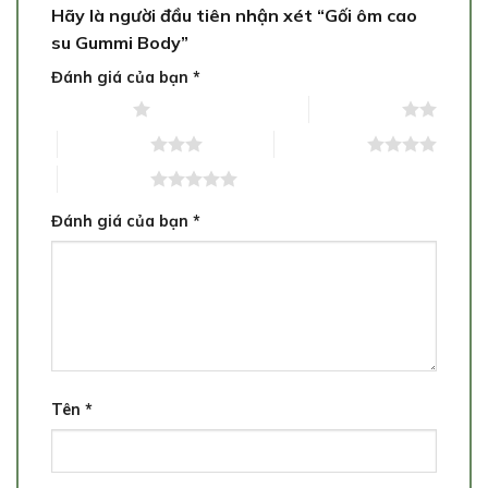
Hãy là người đầu tiên nhận xét “Gối ôm cao
su Gummi Body”
Đánh giá của bạn
*
1 trên 5 sao
2 trên 5 sao
3 trên 5 sao
4 trên 5 sao
5 trên 5 sao
Đánh giá của bạn
*
Tên
*