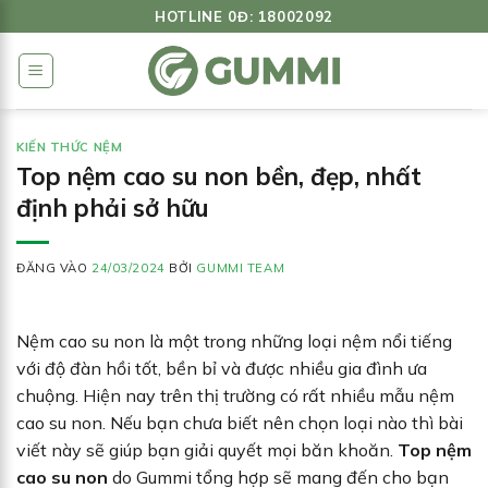
Bỏ
HOTLINE 0Đ: 18002092
qua
nội
dung
KIẾN THỨC NỆM
Top nệm cao su non bền, đẹp, nhất
định phải sở hữu
ĐĂNG VÀO
24/03/2024
BỞI
GUMMI TEAM
Nệm cao su non là một trong những loại nệm nổi tiếng
với độ đàn hồi tốt, bền bỉ và được nhiều gia đình ưa
chuộng. Hiện nay trên thị trường có rất nhiều mẫu nệm
cao su non. Nếu bạn chưa biết nên chọn loại nào thì bài
viết này sẽ giúp bạn giải quyết mọi băn khoăn.
Top nệm
cao su non
do Gummi tổng hợp sẽ mang đến cho bạn