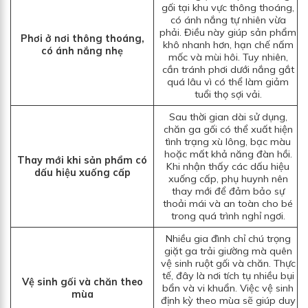
gối tại khu vực thông thoáng,
có ánh nắng tự nhiên vừa
phải. Điều này giúp sản phẩm
Phơi ở nơi thông thoáng,
khô nhanh hơn, hạn chế nấm
có ánh nắng nhẹ
mốc và mùi hôi. Tuy nhiên,
cần tránh phơi dưới nắng gắt
quá lâu vì có thể làm giảm
tuổi thọ sợi vải.
Sau thời gian dài sử dụng,
chăn ga gối có thể xuất hiện
tình trạng xù lông, bạc màu
hoặc mất khả năng đàn hồi.
Thay mới khi sản phẩm có
Khi nhận thấy các dấu hiệu
dấu hiệu xuống cấp
xuống cấp, phụ huynh nên
thay mới để đảm bảo sự
thoải mái và an toàn cho bé
trong quá trình nghỉ ngơi.
Nhiều gia đình chỉ chú trọng
giặt ga trải giường mà quên
vệ sinh ruột gối và chăn. Thực
tế, đây là nơi tích tụ nhiều bụi
Vệ sinh gối và chăn theo
bẩn và vi khuẩn. Việc vệ sinh
mùa
định kỳ theo mùa sẽ giúp duy