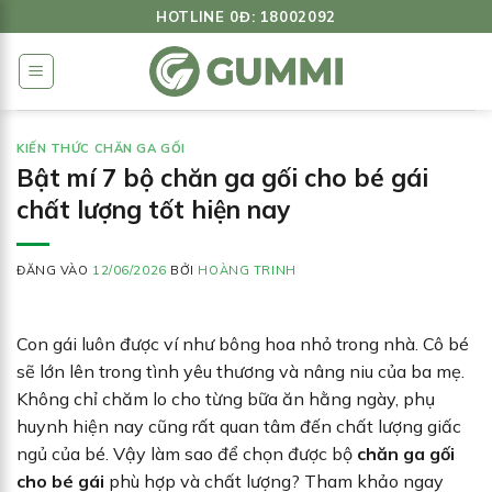
Bỏ
HOTLINE 0Đ: 18002092
qua
nội
dung
KIẾN THỨC CHĂN GA GỐI
Bật mí 7 bộ chăn ga gối cho bé gái
chất lượng tốt hiện nay
ĐĂNG VÀO
12/06/2026
BỞI
HOÀNG TRINH
Con gái luôn được ví như bông hoa nhỏ trong nhà. Cô bé
sẽ lớn lên trong tình yêu thương và nâng niu của ba mẹ.
Không chỉ chăm lo cho từng bữa ăn hằng ngày, phụ
huynh hiện nay cũng rất quan tâm đến chất lượng giấc
ngủ của bé. Vậy làm sao để chọn được bộ
chăn ga gối
cho bé gái
phù hợp và chất lượng? Tham khảo ngay