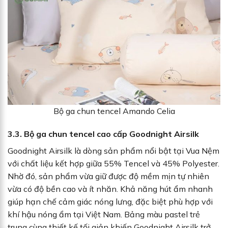
Bộ ga chun tencel Amando Celia
3.3. Bộ ga chun tencel cao cấp Goodnight Airsilk
Goodnight Airsilk là dòng sản phẩm nổi bật tại Vua Nệm
với chất liệu kết hợp giữa 55% Tencel và 45% Polyester.
Nhờ đó, sản phẩm vừa giữ được độ mềm mịn tự nhiên
vừa có độ bền cao và ít nhăn. Khả năng hút ẩm nhanh
giúp hạn chế cảm giác nóng lưng, đặc biệt phù hợp với
khí hậu nóng ẩm tại Việt Nam. Bảng màu pastel trẻ
trung cùng thiết kế tối giản khiến Goodnight Airsilk trở