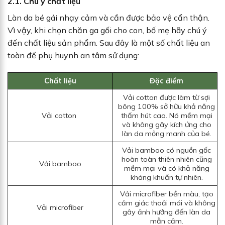
2.1. Chú ý chất liệu
Làn da bé gái nhạy cảm và cần được bảo vệ cẩn thận.
Vì vậy, khi chọn chăn ga gối cho con, bố mẹ hãy chú ý
đến chất liệu sản phẩm. Sau đây là một số chất liệu an
toàn để phụ huynh an tâm sử dụng:
Chất liệu
Đặc điểm
Vải cotton được làm từ sợi
bông 100% sở hữu khả năng
Vải cotton
thấm hút cao. Nó mềm mại
và không gây kích ứng cho
làn da mỏng manh của bé.
Vải bamboo có nguồn gốc
hoàn toàn thiên nhiên cũng
Vải bamboo
mềm mại và có khả năng
kháng khuẩn tự nhiên.
Vải microfiber bền màu, tạo
cảm giác thoải mái và không
Vải microfiber
gây ảnh hưởng đến làn da
mẫn cảm.