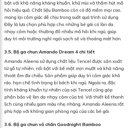
bật với khả năng kháng khuẩn, khử mùi và thấm hút mồ
hôi hiệu quả. Chất liệu Bamboo còn có độ mềm mại cao,
mang lại cảm giác dễ chịu trong suốt quá trình sử dụng.
Đây là lựa chọn phù hợp cho những bé gái có làn da
nhạy cảm hoặc thường đổ nhiều mồ hôi khi ngủ, giúp
duy trì môi trường nghỉ ngơi sạch sẽ và thoáng mát hơn.
3.5. Bộ ga chun Amando Dream 4 chi tiết
Amando Aleena sử dụng chất liệu Tencel được sản xuất
từ gỗ tự nhiên, nổi bật với bề mặt mịn mướt và khả năng
thoát ẩm đa chiều. Sản phẩm giúp duy trì cảm giác khô
ráo, hạn chế tình trạng bí bách khi ngủ. Ngoài ra, đặc
tính kháng khuẩn tự nhiên của sợi Tencel cũng góp
phần bảo vệ làn da nhạy cảm của trẻ. Với thiết kế thanh
lịch cùng nhiều gam màu nhẹ nhàng, Amando Aleena rất
phù hợp với không gian phòng ngủ của các bé gái.
3.6. Bộ ga chun vỏ chăn Goodnight Bamboo