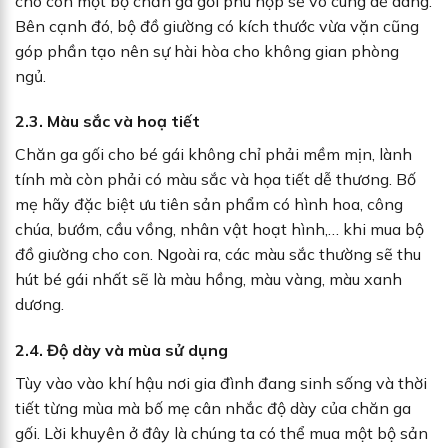
cho con một bộ chăn ga gối phù hợp sẽ vô cùng dễ dàng.
Bên cạnh đó, bộ đồ giường có kích thước vừa vặn cũng
góp phần tạo nên sự hài hòa cho không gian phòng
ngủ.
2.3. Màu sắc và hoạ tiết
Chăn ga gối cho bé gái không chỉ phải mềm mịn, lành
tính mà còn phải có màu sắc và họa tiết dễ thương. Bố
mẹ hãy đặc biệt ưu tiên sản phẩm có hình hoa, công
chúa, bướm, cầu vồng, nhân vật hoạt hình,… khi mua bộ
đồ giường cho con. Ngoài ra, các màu sắc thường sẽ thu
hút bé gái nhất sẽ là màu hồng, màu vàng, màu xanh
dương.
2.4. Độ dày và mùa sử dụng
Tùy vào vào khí hậu nơi gia đình đang sinh sống và thời
tiết từng mùa mà bố mẹ cân nhắc độ dày của chăn ga
gối. Lời khuyên ở đây là chúng ta có thể mua một bộ sản