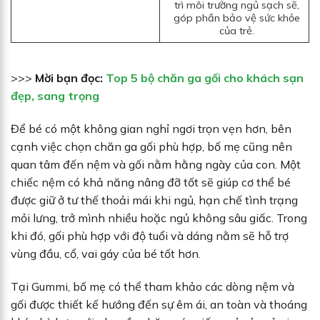
trì môi trường ngủ sạch sẽ,
góp phần bảo vệ sức khỏe
của trẻ.
>>>
Mời bạn đọc:
Top 5 bộ chăn ga gối cho khách sạn
đẹp, sang trọng
Để bé có một không gian nghỉ ngơi trọn vẹn hơn, bên
cạnh việc chọn chăn ga gối phù hợp, bố mẹ cũng nên
quan tâm đến nệm và gối nằm hằng ngày của con. Một
chiếc nệm có khả năng nâng đỡ tốt sẽ giúp cơ thể bé
được giữ ở tư thế thoải mái khi ngủ, hạn chế tình trạng
mỏi lưng, trở mình nhiều hoặc ngủ không sâu giấc. Trong
khi đó, gối phù hợp với độ tuổi và dáng nằm sẽ hỗ trợ
vùng đầu, cổ, vai gáy của bé tốt hơn.
Tại Gummi, bố mẹ có thể tham khảo các dòng nệm và
gối được thiết kế hướng đến sự êm ái, an toàn và thoáng