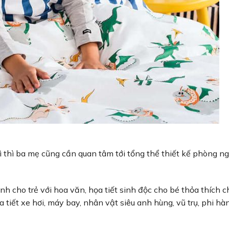
ì thì ba mẹ cũng cần quan tâm tới tổng thể thiết kế phòng n
h cho trẻ với hoa văn, họa tiết sinh độc cho bé thỏa thích c
tiết xe hơi, máy bay, nhân vật siêu anh hùng, vũ trụ, phi hàn