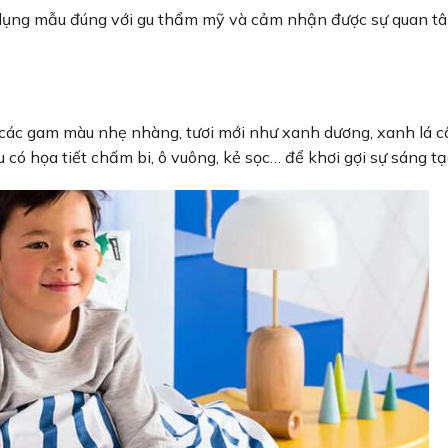
sử dụng mẫu đúng với gu thẩm mỹ và cảm nhận được sự quan t
 các gam màu nhẹ nhàng, tươi mới như xanh dương, xanh lá c
có họa tiết chấm bi, ô vuông, kẻ sọc… để khơi gợi sự sáng tạ