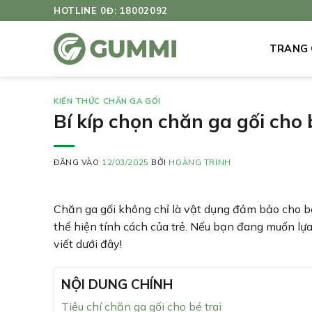
Bỏ
HOTLINE 0Đ: 18002092
qua
nội
TRANG
dung
KIẾN THỨC CHĂN GA GỐI
Bí kíp chọn chăn ga gối cho 
ĐĂNG VÀO
12/03/2025
BỞI
HOÀNG TRINH
Chăn ga gối không chỉ là vật dụng đảm bảo cho b
thể hiện tính cách của trẻ. Nếu bạn đang muốn l
viết dưới đây!
NỘI DUNG CHÍNH
Tiêu chí chăn ga gối cho bé trai