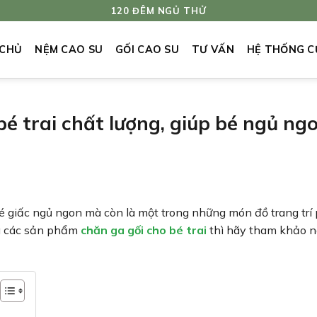
120 ĐÊM NGỦ THỬ
 CHỦ
NỆM CAO SU
GỐI CAO SU
TƯ VẤN
HỆ THỐNG C
bé trai chất lượng, giúp bé ngủ ng
é giấc ngủ ngon mà còn là một trong những món đồ trang trí
ựa các sản phẩm
chăn ga gối cho bé trai
thì hãy tham khảo n