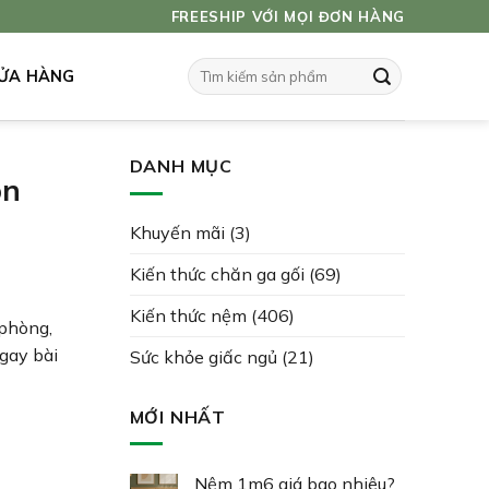
FREESHIP VỚI MỌI ĐƠN HÀNG
Tìm
ỬA HÀNG
kiếm:
DANH MỤC
on
Khuyến mãi
(3)
Kiến thức chăn ga gối
(69)
Kiến thức nệm
(406)
 phòng,
gay bài
Sức khỏe giấc ngủ
(21)
MỚI NHẤT
Nệm 1m6 giá bao nhiêu?