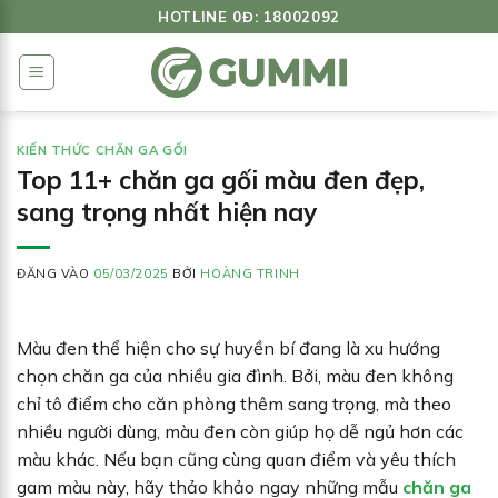
Bỏ
HOTLINE 0Đ: 18002092
qua
nội
dung
KIẾN THỨC CHĂN GA GỐI
Top 11+ chăn ga gối màu đen đẹp,
sang trọng nhất hiện nay
ĐĂNG VÀO
05/03/2025
BỞI
HOÀNG TRINH
Màu đen thể hiện cho sự huyền bí đang là xu hướng
chọn chăn ga của nhiều gia đình. Bởi, màu đen không
chỉ tô điểm cho căn phòng thêm sang trọng, mà theo
nhiều người dùng, màu đen còn giúp họ dễ ngủ hơn các
màu khác. Nếu bạn cũng cùng quan điểm và yêu thích
gam màu này, hãy thảo khảo ngay những mẫu
chăn ga