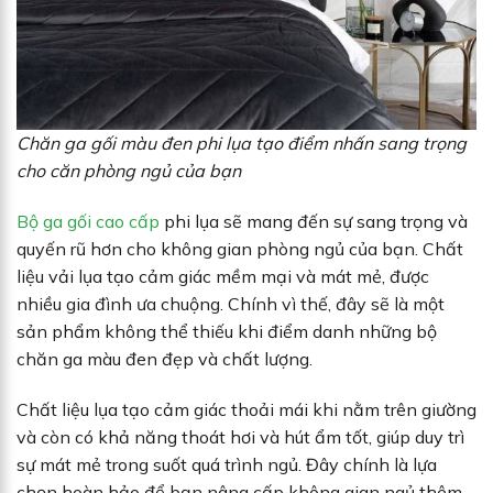
Chăn ga gối màu đen phi lụa tạo điểm nhấn sang trọng
cho căn phòng ngủ của bạn
Bộ ga gối cao cấp
phi lụa sẽ mang đến sự sang trọng và
quyến rũ hơn cho không gian phòng ngủ của bạn. Chất
liệu vải lụa tạo cảm giác mềm mại và mát mẻ, được
nhiều gia đình ưa chuộng. Chính vì thế, đây sẽ là một
sản phẩm không thể thiếu khi điểm danh những bộ
chăn ga màu đen đẹp và chất lượng.
Chất liệu lụa tạo cảm giác thoải mái khi nằm trên giường
và còn có khả năng thoát hơi và hút ẩm tốt, giúp duy trì
sự mát mẻ trong suốt quá trình ngủ. Đây chính là lựa
chọn hoàn hảo để bạn nâng cấp không gian ngủ thêm