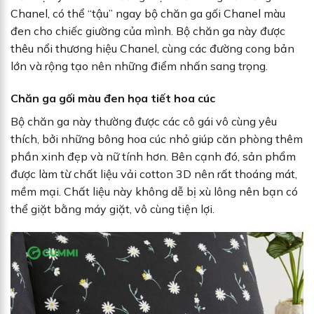
Chanel, có thể “tậu” ngay bộ chăn ga gối Chanel màu
đen cho chiếc giường của mình. Bộ chăn ga này được
thêu nổi thương hiệu Chanel, cùng các đường cong bản
lớn và rộng tạo nên những điểm nhấn sang trọng.
Chăn ga gối màu đen họa tiết hoa cúc
Bộ chăn ga này thường được các cô gái vô cùng yêu
thích, bởi những bông hoa cúc nhỏ giúp căn phòng thêm
phần xinh đẹp và nữ tính hơn. Bên cạnh đó, sản phẩm
được làm từ chất liệu vải cotton 3D nên rất thoáng mát,
mềm mại. Chất liệu này không dễ bị xù lông nên bạn có
thể giặt bằng máy giặt, vô cùng tiện lợi.