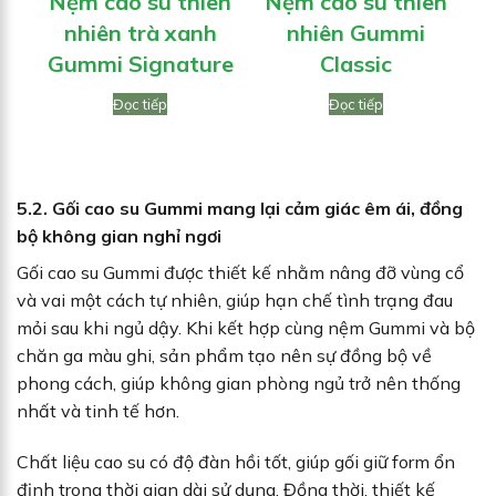
Nệm cao su thiên
Nệm cao su thiên
N
nhiên trà xanh
nhiên Gummi
Gummi Signature
Classic
Đọc tiếp
Đọc tiếp
5.2. Gối cao su Gummi mang lại cảm giác êm ái, đồng
bộ không gian nghỉ ngơi
Gối cao su Gummi được thiết kế nhằm nâng đỡ vùng cổ
và vai một cách tự nhiên, giúp hạn chế tình trạng đau
mỏi sau khi ngủ dậy. Khi kết hợp cùng nệm Gummi và bộ
chăn ga màu ghi, sản phẩm tạo nên sự đồng bộ về
phong cách, giúp không gian phòng ngủ trở nên thống
nhất và tinh tế hơn.
Chất liệu cao su có độ đàn hồi tốt, giúp gối giữ form ổn
định trong thời gian dài sử dụng. Đồng thời, thiết kế