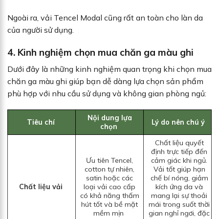
Ngoài ra, vải Tencel Modal cũng rất an toàn cho làn da
của người sử dụng.
4. Kinh nghiệm chọn mua chăn ga màu ghi
Dưới đây là những kinh nghiệm quan trọng khi chọn mua
chăn ga màu ghi giúp bạn dễ dàng lựa chọn sản phẩm
phù hợp với nhu cầu sử dụng và không gian phòng ngủ:
Nội dung lựa
Tiêu chí
Lý do nên chú ý
chọn
Chất liệu quyết
định trực tiếp đến
Ưu tiên Tencel,
cảm giác khi ngủ.
cotton tự nhiên,
Vải tốt giúp hạn
satin hoặc các
chế bí nóng, giảm
Chất liệu vải
loại vải cao cấp
kích ứng da và
có khả năng thấm
mang lại sự thoải
hút tốt và bề mặt
mái trong suốt thời
mềm mịn
gian nghỉ ngơi, đặc