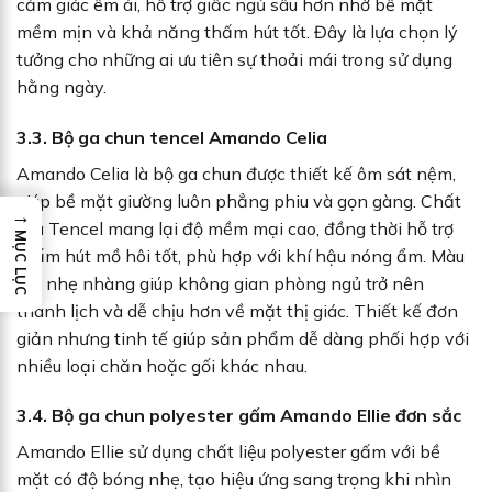
cảm giác êm ái, hỗ trợ giấc ngủ sâu hơn nhờ bề mặt
mềm mịn và khả năng thấm hút tốt. Đây là lựa chọn lý
tưởng cho những ai ưu tiên sự thoải mái trong sử dụng
hằng ngày.
3.3. Bộ ga chun tencel Amando Celia
Amando Celia là bộ ga chun được thiết kế ôm sát nệm,
giúp bề mặt giường luôn phẳng phiu và gọn gàng. Chất
→
liệu Tencel mang lại độ mềm mại cao, đồng thời hỗ trợ
MỤC LỤC
thấm hút mồ hôi tốt, phù hợp với khí hậu nóng ẩm. Màu
ghi nhẹ nhàng giúp không gian phòng ngủ trở nên
thanh lịch và dễ chịu hơn về mặt thị giác. Thiết kế đơn
giản nhưng tinh tế giúp sản phẩm dễ dàng phối hợp với
nhiều loại chăn hoặc gối khác nhau.
3.4. Bộ ga chun polyester gấm Amando Ellie đơn sắc
Amando Ellie sử dụng chất liệu polyester gấm với bề
mặt có độ bóng nhẹ, tạo hiệu ứng sang trọng khi nhìn