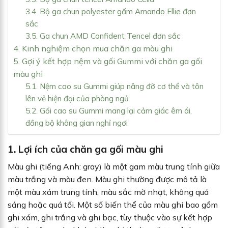
3.4. Bộ ga chun polyester gấm Amando Ellie đơn
sắc
3.5. Ga chun AMD Confident Tencel đơn sắc
4. Kinh nghiệm chọn mua chăn ga màu ghi
5. Gợi ý kết hợp nệm và gối Gummi với chăn ga gối
màu ghi
5.1. Nệm cao su Gummi giúp nâng đỡ cơ thể và tôn
lên vẻ hiện đại của phòng ngủ
5.2. Gối cao su Gummi mang lại cảm giác êm ái,
đồng bộ không gian nghỉ ngơi
1. Lợi ích của chăn ga gối màu ghi
Màu ghi (tiếng Anh: gray) là một gam màu trung tính giữa
màu trắng và màu đen. Màu ghi thường được mô tả là
một màu xám trung tính, màu sắc mờ nhạt, không quá
sáng hoặc quá tối. Một số biến thể của màu ghi bao gồm
ghi xám, ghi trắng và ghi bạc, tùy thuộc vào sự kết hợp