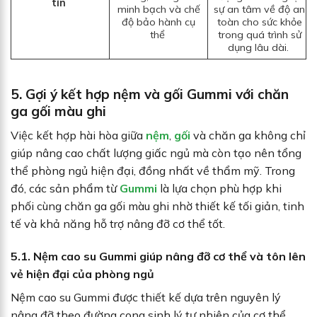
tín
minh bạch và chế
sự an tâm về độ an
độ bảo hành cụ
toàn cho sức khỏe
thể
trong quá trình sử
dụng lâu dài.
5. Gợi ý kết hợp nệm và gối Gummi với chăn
ga gối màu ghi
Việc kết hợp hài hòa giữa
nệm
,
gối
và chăn ga không chỉ
giúp nâng cao chất lượng giấc ngủ mà còn tạo nên tổng
thể phòng ngủ hiện đại, đồng nhất về thẩm mỹ. Trong
đó, các sản phẩm từ
Gummi
là lựa chọn phù hợp khi
phối cùng chăn ga gối màu ghi nhờ thiết kế tối giản, tinh
tế và khả năng hỗ trợ nâng đỡ cơ thể tốt.
5.1. Nệm cao su Gummi giúp nâng đỡ cơ thể và tôn lên
vẻ hiện đại của phòng ngủ
Nệm cao su Gummi được thiết kế dựa trên nguyên lý
nâng đỡ theo đường cong sinh lý tự nhiên của cơ thể,