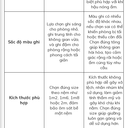
biệt phù hợp với khí
hậu nóng ẩm.
Màu ghi có nhiều
sắc độ khác nhau,
Lựa chọn ghi sáng
nếu chọn sai có thể
cho phòng nhỏ,
khiến phòng bị tối
ghi trung tính cho
hoặc thiếu cân đối.
không gian vừa,
Sắc độ màu ghi
Chọn đúng tông
và ghi đậm cho
giúp không gian
phòng rộng hoặc
hài hòa, tạo cảm
phong cách tối
giác rộng rãi hoặc
giản
ấm cúng tùy nhu
cầu.
Kích thước không
phù hợp dễ gây xô
Chọn đúng size
lệch, nhăn nhúm khi
theo nệm như
sử dụng, làm giảm
Kích thước phù
1m2, 1m6, 1m8
tính thẩm mỹ và
hợp
hoặc 2m, đảm
gây khó chịu khi
bảo ôm sát bề
nằm. Chọn đúng
mặt nệm
size giúp giường
luôn gọn gàng và
dễ sử dụng hơn.