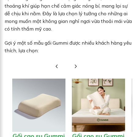
thoáng khí giúp hạn chế cảm giác nóng bí, mang lại sự
dễ chịu khi nằm. Đây là lựa chọn lý tưởng cho những ai
mong muốn một không gian nghỉ ngơi vừa thoải mái vừa
có tính thẩm mỹ cao.
Gợi ý một số mẫu gối Gummi được nhiều khách hàng yêu
thích, lựa chọn:
Gối cao su Gummi
Gối cao su Gummi
G