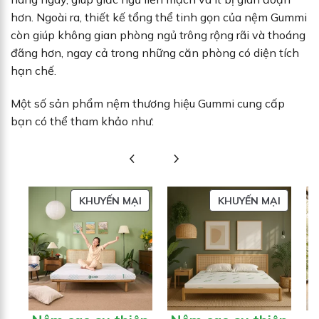
hơn. Ngoài ra, thiết kế tổng thể tinh gọn của nệm Gummi
còn giúp không gian phòng ngủ trông rộng rãi và thoáng
đãng hơn, ngay cả trong những căn phòng có diện tích
hạn chế.
Một số sản phẩm nệm thương hiệu Gummi cung cấp
bạn có thể tham khảo như:
SẢN
SẢN
KHUYẾN MẠI
KHUYẾN MẠI
PHẨM
PHẨM
ĐANG
ĐANG
GIẢM
GIẢM
GIÁ
GIÁ