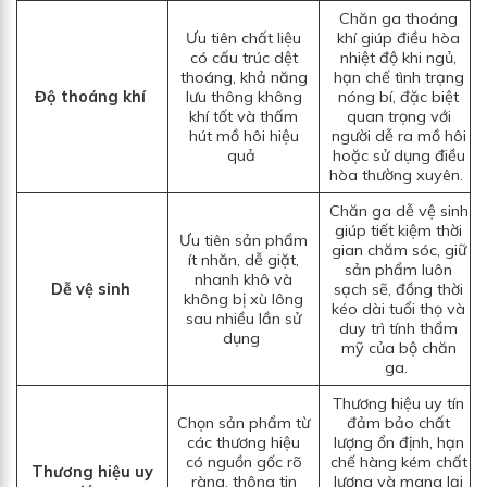
Chăn ga thoáng
Ưu tiên chất liệu
khí giúp điều hòa
có cấu trúc dệt
nhiệt độ khi ngủ,
thoáng, khả năng
hạn chế tình trạng
Độ thoáng khí
lưu thông không
nóng bí, đặc biệt
khí tốt và thấm
quan trọng với
hút mồ hôi hiệu
người dễ ra mồ hôi
quả
hoặc sử dụng điều
hòa thường xuyên.
Chăn ga dễ vệ sinh
giúp tiết kiệm thời
Ưu tiên sản phẩm
gian chăm sóc, giữ
ít nhăn, dễ giặt,
sản phẩm luôn
nhanh khô và
Dễ vệ sinh
sạch sẽ, đồng thời
không bị xù lông
kéo dài tuổi thọ và
sau nhiều lần sử
duy trì tính thẩm
dụng
mỹ của bộ chăn
ga.
Thương hiệu uy tín
Chọn sản phẩm từ
đảm bảo chất
các thương hiệu
lượng ổn định, hạn
có nguồn gốc rõ
chế hàng kém chất
Thương hiệu uy
ràng, thông tin
lượng và mang lại