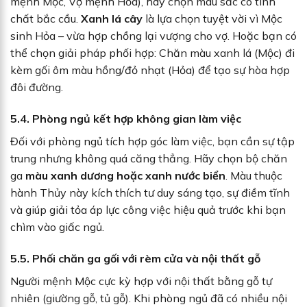
mệnh Mộc, Vợ mệnh Hỏa), hãy chọn màu sắc có tính
chất bắc cầu.
Xanh lá cây
là lựa chọn tuyệt vời vì Mộc
sinh Hỏa – vừa hợp chồng lại vượng cho vợ. Hoặc bạn có
thể chọn giải pháp phối hợp: Chăn màu xanh lá (Mộc) đi
kèm gối ôm màu hồng/đỏ nhạt (Hỏa) để tạo sự hòa hợp
đôi đường.
5.4. Phòng ngủ kết hợp không gian làm việc
Đối với phòng ngủ tích hợp góc làm việc, bạn cần sự tập
trung nhưng không quá căng thẳng. Hãy chọn bộ chăn
ga
màu xanh dương hoặc xanh nước biển
. Màu thuộc
hành Thủy này kích thích tư duy sáng tạo, sự điềm tĩnh
và giúp giải tỏa áp lực công việc hiệu quả trước khi bạn
chìm vào giấc ngủ.
5.5. Phối chăn ga gối với rèm cửa và nội thất gỗ
Người mệnh Mộc cực kỳ hợp với nội thất bằng gỗ tự
nhiên (giường gỗ, tủ gỗ). Khi phòng ngủ đã có nhiều nội