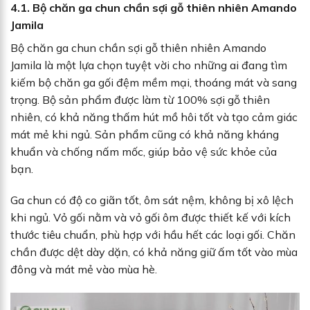
4.1.
Bộ chăn ga chun chần sợi gỗ thiên nhiên Amando
Jamila
Bộ chăn ga chun chần sợi gỗ thiên nhiên Amando
Jamila là một lựa chọn tuyệt vời cho những ai đang tìm
kiếm bộ chăn ga gối đệm mềm mại, thoáng mát và sang
trọng. Bộ sản phẩm được làm từ 100% sợi gỗ thiên
nhiên, có khả năng thấm hút mồ hôi tốt và tạo cảm giác
mát mẻ khi ngủ. Sản phẩm cũng có khả năng kháng
khuẩn và chống nấm mốc, giúp bảo vệ sức khỏe của
bạn.
Ga chun có độ co giãn tốt, ôm sát nệm, không bị xô lệch
khi ngủ. Vỏ gối nằm và vỏ gối ôm được thiết kế với kích
thước tiêu chuẩn, phù hợp với hầu hết các loại gối. Chăn
chần được dệt dày dặn, có khả năng giữ ấm tốt vào mùa
đông và mát mẻ vào mùa hè.