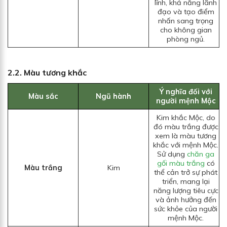
lĩnh, khả năng lãnh
đạo và tạo điểm
nhấn sang trọng
cho không gian
phòng ngủ.
2.2.
Màu tương khắc
Ý nghĩa đối với
Màu sắc
Ngũ hành
người mệnh Mộc
Kim khắc Mộc, do
đó màu trắng được
xem là màu tương
khắc với mệnh Mộc.
Sử dụng
chăn ga
gối màu trắng
có
Màu trắng
Kim
thể cản trở sự phát
triển, mang lại
năng lượng tiêu cực
và ảnh hưởng đến
sức khỏe của người
mệnh Mộc.