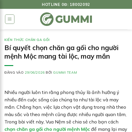
Bỏ
HOTLINE 0Đ: 18002092
qua
nội
dung
KIẾN THỨC CHĂN GA GỐI
Bí quyết chọn chăn ga gối cho người
mệnh Mộc mang tài lộc, may mắn
ĐĂNG VÀO
29/06/2026
BỞI
GUMMI TEAM
Nhiều người luôn tin rằng phong thủy là ảnh hưởng ý
nhiều đến cuộc sống của chúng ta như tài lộc và may
mắn. Chẳng hạn, việc lựa chọn vật dụng trong nhà theo
màu sắc và theo mệnh cũng được nhiều người quan tâm,
Trong bài viết này, Vua Nệm sẽ chia sẻ cho bạn cách
chọn chăn ga gối cho người mệnh Mộc
để mang lại may