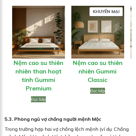
SẢN
KHUYẾN MẠI
PHẨM
ĐANG
GIẢM
GIÁ
Nệm cao su thiên
Nệm cao su thiên
N
nhiên than hoạt
nhiên Gummi
tính Gummi
Classic
Premium
Đọc tiếp
Đọc tiếp
5.3. Phòng ngủ vợ chồng người mệnh Mộc
Trong trường hợp hai vợ chồng lệch mệnh (ví dụ: Chồng