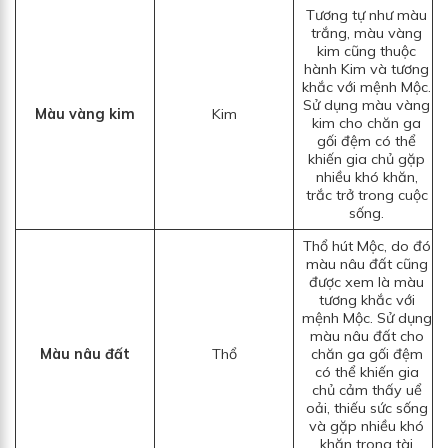
Tương tự như màu
trắng, màu vàng
kim cũng thuộc
hành Kim và tương
khắc với mệnh Mộc.
Sử dụng màu vàng
Màu vàng kim
Kim
kim cho chăn ga
gối đệm có thể
khiến gia chủ gặp
nhiều khó khăn,
trắc trở trong cuộc
sống.
Thổ hút Mộc, do đó
màu nâu đất cũng
được xem là màu
tương khắc với
mệnh Mộc. Sử dụng
màu nâu đất cho
Màu nâu đất
Thổ
chăn ga gối đệm
có thể khiến gia
chủ cảm thấy uể
oải, thiếu sức sống
và gặp nhiều khó
khăn trong tài