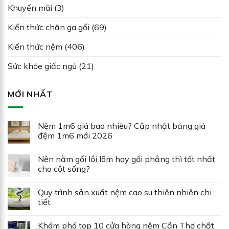
Khuyến mãi
(3)
Kiến thức chăn ga gối
(69)
Kiến thức nệm
(406)
Sức khỏe giấc ngủ
(21)
MỚI NHẤT
Nệm 1m6 giá bao nhiêu? Cập nhật bảng giá
đệm 1m6 mới 2026
Nên nằm gối lồi lõm hay gối phẳng thì tốt nhất
cho cột sống?
Quy trình sản xuất nệm cao su thiên nhiên chi
tiết
Khám phá top 10 cửa hàng nệm Cần Thơ chất