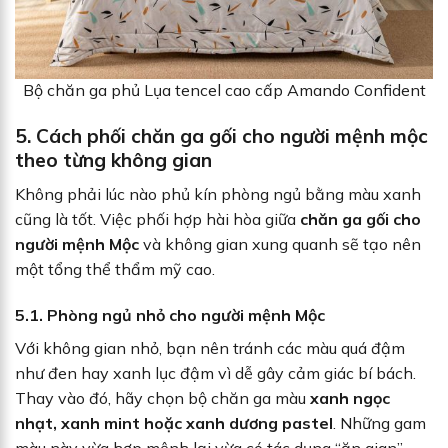
Bộ chăn ga phủ Lụa tencel cao cấp Amando Confident
5. Cách phối chăn ga gối cho người mệnh mộc
theo từng không gian
Không phải lúc nào phủ kín phòng ngủ bằng màu xanh
cũng là tốt. Việc phối hợp hài hòa giữa
chăn ga gối cho
người mệnh Mộc
và không gian xung quanh sẽ tạo nên
một tổng thể thẩm mỹ cao.
5.1. Phòng ngủ nhỏ cho người mệnh Mộc
Với không gian nhỏ, bạn nên tránh các màu quá đậm
như đen hay xanh lục đậm vì dễ gây cảm giác bí bách.
Thay vào đó, hãy chọn bộ chăn ga màu
xanh ngọc
nhạt, xanh mint hoặc xanh dương pastel
. Những gam
màu này vừa hợp mệnh lại vừa có tác dụng “ăn gian”