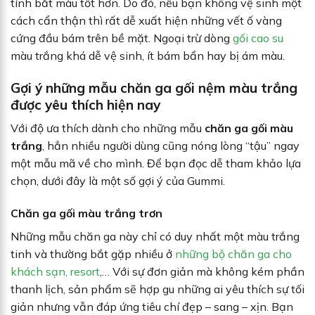
tính bắt màu tốt hơn. Do đó, nếu bạn không vệ sinh một
cách cẩn thận thì rất dễ xuất hiện những vết ố vàng
cứng đầu bám trên bề mặt. Ngoại trừ dòng
gối cao su
màu trắng khá dễ vệ sinh, ít bám bẩn hay bị ám màu.
Gợi ý những mẫu chăn ga gối nệm màu trắng
được yêu thích hiện nay
Với độ ưa thích dành cho những mẫu
chăn ga gối màu
trắng
, hẳn nhiều người dùng cũng nóng lòng “tậu” ngay
một mẫu mã về cho mình. Để bạn đọc dễ tham khảo lựa
chọn, dưới đây là một số gợi ý của Gummi.
Chăn ga gối màu trắng trơn
Những mẫu chăn ga này chỉ có duy nhất một màu trắng
tinh và thường bắt gặp nhiều ở
những bộ chăn ga cho
khách sạn, resort
,… Với sự đơn giản mà không kém phần
thanh lịch, sản phẩm sẽ hợp gu những ai yêu thích sự tối
giản nhưng vẫn đáp ứng tiêu chí đẹp – sang – xịn. Bạn