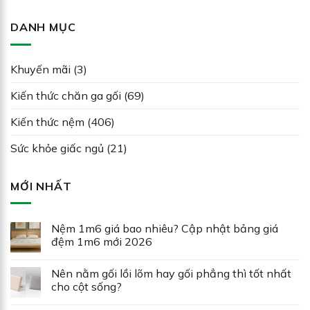
DANH MỤC
Khuyến mãi
(3)
Kiến thức chăn ga gối
(69)
Kiến thức nệm
(406)
Sức khỏe giấc ngủ
(21)
MỚI NHẤT
Nệm 1m6 giá bao nhiêu? Cập nhật bảng giá
đệm 1m6 mới 2026
Nên nằm gối lồi lõm hay gối phẳng thì tốt nhất
cho cột sống?