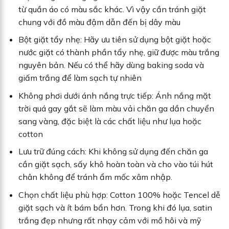
từ quần áo có màu sắc khác. Vì vậy cần tránh giặt
chung với đồ màu đậm dẫn đến bị dây màu
Bột giặt tẩy nhẹ: Hãy ưu tiên sử dụng bột giặt hoặc
nước giặt có thành phần tẩy nhẹ, giữ được màu trắng
nguyên bản. Nếu có thể hãy dùng baking soda và
giấm trắng để làm sạch tự nhiên
Không phơi dưới ánh nắng trực tiếp: Ánh nắng mặt
trời quá gay gắt sẽ làm màu vải chăn ga dần chuyển
sang vàng, đặc biệt là các chất liệu như lụa hoặc
cotton
Lưu trữ đúng cách: Khi không sử dụng đến chăn ga
cần giặt sạch, sấy khô hoàn toàn và cho vào túi hút
chân không để tránh ẩm mốc xâm nhập.
Chọn chất liệu phù hợp: Cotton 100% hoặc Tencel dễ
giặt sạch và ít bám bẩn hơn. Trong khi đó lụa, satin
trắng đẹp nhưng rất nhạy cảm với mồ hôi và mỹ