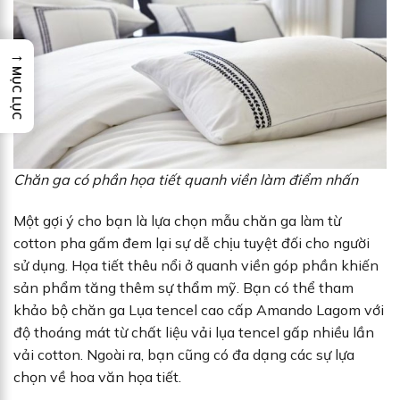
→
MỤC LỤC
Chăn ga có phần họa tiết quanh viền làm điểm nhấn
Một gợi ý cho bạn là lựa chọn mẫu chăn ga làm từ
cotton pha gấm đem lại sự dễ chịu tuyệt đối cho người
sử dụng. Họa tiết thêu nổi ở quanh viền góp phần khiến
sản phẩm tăng thêm sự thẩm mỹ. Bạn có thể tham
khảo bộ chăn ga Lụa tencel cao cấp Amando Lagom với
độ thoáng mát từ chất liệu vải lụa tencel gấp nhiều lần
vải cotton. Ngoài ra, bạn cũng có đa dạng các sự lựa
chọn về hoa văn họa tiết.