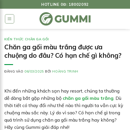
Bỏ
HOTLINE 0Đ: 18002092
qua
nội
dung
KIẾN THỨC CHĂN GA GỐI
Chăn ga gối màu trắng được ưa
chuộng do đâu? Có hạn chế gì không?
ĐĂNG VÀO
06/03/2025
BỞI
HOÀNG TRINH
Khi đến những khách sạn hay resort, chúng ta thường
dễ dàng bắt gặp những bộ
chăn ga gối màu trắng
. Dù
thời tiết có thay đổi như thế nào thì người ta vẫn cực kỳ
chuộng màu sắc này. Lý do vì sao? Có hạn chế gì trong
quá trình sử dụng chăn ga gối màu trắng hay không?
Hãy cùng Gummi giải đáp nhé!