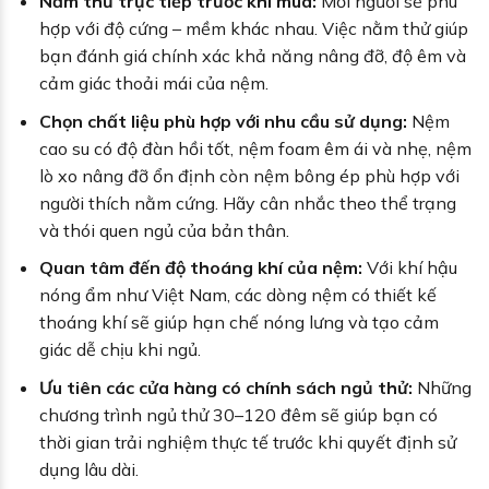
Nằm thử trực tiếp trước khi mua:
Mỗi người sẽ phù
hợp với độ cứng – mềm khác nhau. Việc nằm thử giúp
bạn đánh giá chính xác khả năng nâng đỡ, độ êm và
cảm giác thoải mái của nệm.
Chọn chất liệu phù hợp với nhu cầu sử dụng:
Nệm
cao su có độ đàn hồi tốt, nệm foam êm ái và nhẹ, nệm
lò xo nâng đỡ ổn định còn nệm bông ép phù hợp với
người thích nằm cứng. Hãy cân nhắc theo thể trạng
và thói quen ngủ của bản thân.
Quan tâm đến độ thoáng khí của nệm:
Với khí hậu
nóng ẩm như Việt Nam, các dòng nệm có thiết kế
thoáng khí sẽ giúp hạn chế nóng lưng và tạo cảm
giác dễ chịu khi ngủ.
Ưu tiên các cửa hàng có chính sách ngủ thử:
Những
chương trình ngủ thử 30–120 đêm sẽ giúp bạn có
thời gian trải nghiệm thực tế trước khi quyết định sử
dụng lâu dài.