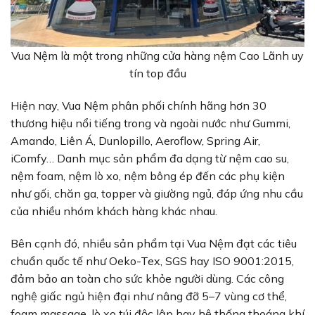
Vua Nệm là một trong những cửa hàng nệm Cao Lãnh uy
tín top đầu
Hiện nay, Vua Nệm phân phối chính hãng hơn 30
thương hiệu nổi tiếng trong và ngoài nước như Gummi,
Amando, Liên Á, Dunlopillo, Aeroflow, Spring Air,
iComfy… Danh mục sản phẩm đa dạng từ nệm cao su,
nệm foam, nệm lò xo, nệm bông ép đến các phụ kiện
như gối, chăn ga, topper và giường ngủ, đáp ứng nhu cầu
của nhiều nhóm khách hàng khác nhau.
Bên cạnh đó, nhiều sản phẩm tại Vua Nệm đạt các tiêu
chuẩn quốc tế như Oeko-Tex, SGS hay ISO 9001:2015,
đảm bảo an toàn cho sức khỏe người dùng. Các công
nghệ giấc ngủ hiện đại như nâng đỡ 5–7 vùng cơ thể,
foam massage, lò xo túi độc lập hay hệ thống thoáng khí