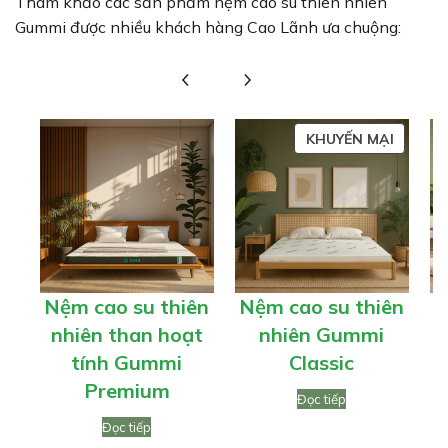
Tham khảo các sản phẩm nệm cao su thiên nhiên
Gummi được nhiều khách hàng Cao Lãnh ưa chuộng:
SẢN
KHUYẾN MẠI
PHẨM
ĐANG
GIẢM
GIÁ
Nệm cao su thiên
Nệm cao su thiên
N
nhiên than hoạt
nhiên Gummi
tính Gummi
Classic
G
Premium
Đọc tiếp
Đọc tiếp