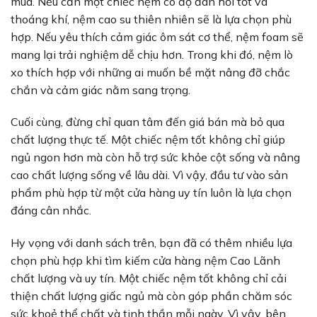
mua. Nếu cần một chiếc nệm có độ đàn hồi tốt và
thoáng khí, nệm cao su thiên nhiên sẽ là lựa chọn phù
hợp. Nếu yêu thích cảm giác ôm sát cơ thể, nệm foam sẽ
mang lại trải nghiệm dễ chịu hơn. Trong khi đó, nệm lò
xo thích hợp với những ai muốn bề mặt nâng đỡ chắc
chắn và cảm giác nằm sang trọng.
Cuối cùng, đừng chỉ quan tâm đến giá bán mà bỏ qua
chất lượng thực tế. Một chiếc nệm tốt không chỉ giúp
ngủ ngon hơn mà còn hỗ trợ sức khỏe cột sống và nâng
cao chất lượng sống về lâu dài. Vì vậy, đầu tư vào sản
phẩm phù hợp từ một cửa hàng uy tín luôn là lựa chọn
đáng cân nhắc.
Hy vọng với danh sách trên, bạn đã có thêm nhiều lựa
chọn phù hợp khi tìm kiếm cửa hàng nệm Cao Lãnh
chất lượng và uy tín. Một chiếc nệm tốt không chỉ cải
thiện chất lượng giấc ngủ mà còn góp phần chăm sóc
sức khoẻ thể chất và tinh thần mỗi ngày. Vì vậy, bên