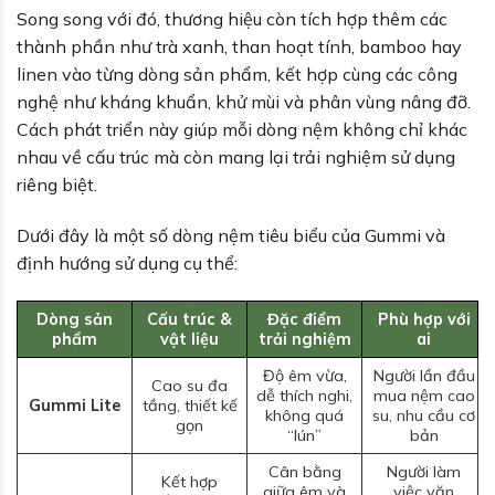
Song song với đó, thương hiệu còn tích hợp thêm các
thành phần như trà xanh, than hoạt tính, bamboo hay
linen vào từng dòng sản phẩm, kết hợp cùng các công
nghệ như kháng khuẩn, khử mùi và phân vùng nâng đỡ.
Cách phát triển này giúp mỗi dòng nệm không chỉ khác
nhau về cấu trúc mà còn mang lại trải nghiệm sử dụng
riêng biệt.
Dưới đây là một số dòng nệm tiêu biểu của Gummi và
định hướng sử dụng cụ thể:
Dòng sản
Cấu trúc &
Đặc điểm
Phù hợp với
phẩm
vật liệu
trải nghiệm
ai
Độ êm vừa,
Người lần đầu
Cao su đa
dễ thích nghi,
mua nệm cao
Gummi Lite
tầng, thiết kế
không quá
su, nhu cầu cơ
gọn
“lún”
bản
Cân bằng
Người làm
Kết hợp
giữa êm và
việc văn