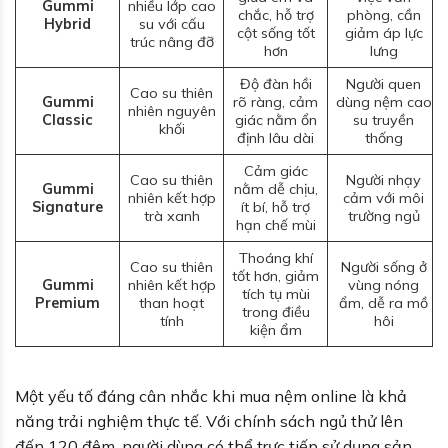
Gummi
nhiều lớp cao
chắc, hỗ trợ
phòng, cần
Hybrid
su với cấu
cột sống tốt
giảm áp lực
trúc nâng đỡ
hơn
lưng
Độ đàn hồi
Người quen
Cao su thiên
Gummi
rõ ràng, cảm
dùng nệm cao
nhiên nguyên
Classic
giác nằm ổn
su truyền
khối
định lâu dài
thống
Cảm giác
Cao su thiên
Người nhạy
Gummi
nằm dễ chịu,
nhiên kết hợp
cảm với môi
Signature
ít bí, hỗ trợ
trà xanh
trường ngủ
hạn chế mùi
Thoáng khí
Cao su thiên
Người sống ở
tốt hơn, giảm
Gummi
nhiên kết hợp
vùng nóng
tích tụ mùi
Premium
than hoạt
ẩm, dễ ra mồ
trong điều
tính
hôi
kiện ẩm
Một yếu tố đáng cân nhắc khi mua nệm online là khả
năng trải nghiệm thực tế. Với chính sách ngủ thử lên
đến 120 đêm, người dùng có thể trực tiếp sử dụng sản