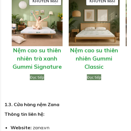
SẢN
SẢN
KHUYẾN MẠI
KHUYẾN MẠI
PHẨM
PHẨM
ĐANG
ĐANG
GIẢM
GIẢM
GIÁ
GIÁ
Nệm cao su thiên
Nệm cao su thiên
nhiên trà xanh
nhiên Gummi
t
Gummi Signature
Classic
Đọc tiếp
Đọc tiếp
1.3. Cửa hàng nệm Zana
Thông tin liên hệ:
Website:
zana.vn