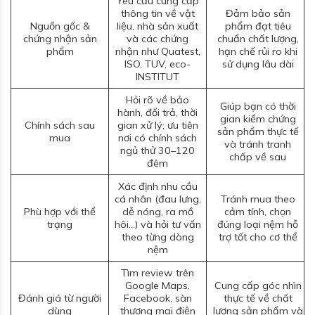
Yêu cầu cung cấp
thông tin về vật
Đảm bảo sản
Nguồn gốc &
liệu, nhà sản xuất
phẩm đạt tiêu
chứng nhận sản
và các chứng
chuẩn chất lượng,
phẩm
nhận như Quatest,
hạn chế rủi ro khi
ISO, TUV, eco-
sử dụng lâu dài
INSTITUT
Hỏi rõ về bảo
Giúp bạn có thời
hành, đổi trả, thời
gian kiểm chứng
Chính sách sau
gian xử lý; ưu tiên
sản phẩm thực tế
mua
nơi có chính sách
và tránh tranh
ngủ thử 30–120
chấp về sau
đêm
Xác định nhu cầu
cá nhân (đau lưng,
Tránh mua theo
Phù hợp với thể
dễ nóng, ra mồ
cảm tính, chọn
trạng
hôi…) và hỏi tư vấn
đúng loại nệm hỗ
theo từng dòng
trợ tốt cho cơ thể
nệm
Tìm review trên
Google Maps,
Cung cấp góc nhìn
Đánh giá từ người
Facebook, sàn
thực tế về chất
dùng
thương mại điện
lượng sản phẩm và