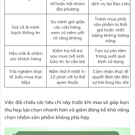
tử hoặc hội nhóm
dịch vụ tại Bạc Liêu
địa phương
Tránh mua phải
So sánh giá giữa
sản phẩm bị thổi
Giá cả & minh
các cửa hàng,
giá hoặc chất
bạch thông tin
xem có niêm yết
lượng không tương
rõ ràng không
xứng
Kiểm tra hỗ trợ
Tạo sự yên tâm
Hậu mãi & chăm
sau mua (vệ sinh,
trong suốt quá
sóc khách hàng
bảo trì, tư vấn lại)
trình sử dụng
Trải nghiệm thực
Nằm thử ít nhất 5–
Cảm nhận thực tế
tế (nếu mua trực
10 phút với tư thế
quyết định lớn đến
tiếp)
quen thuộc
sự hài lòng lâu dài
Việc đối chiếu các tiêu chí này trước khi mua sẽ giúp bạn
thu hẹp lựa chọn nhanh hơn và giảm đáng kể khả năng
chọn nhầm sản phẩm không phù hợp.