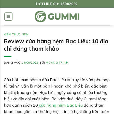
Bỏ
HOTLINE 0Đ: 18002092
qua
nội
dung
KIẾN THỨC NỆM
Review cửa hàng nệm Bạc Liêu: 10 địa
chỉ đáng tham khảo
ĐĂNG VÀO
16/06/2026
BỞI
HOÀNG TRINH
Câu hỏi “mua nệm ở đâu Bạc Liêu vừa uy tín vừa phù hợp
túi tiền?” vẫn là một băn khoăn khá phổ biến, đặc biệt
khi thị trường nệm Bạc Liêu ngày càng có nhiều thương
hiệu và địa chỉ xuất hiện. Bài viết dưới đây Gummi tổng
hợp danh sách 10
cửa hàng nệm Bạc Liêu
đáng tham
khảo, bao gồm cả thương hiệu lớn có hệ thống trên toàn