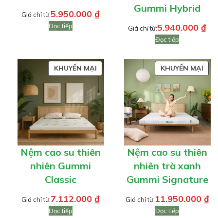
Gummi Hybrid
5.950.000
₫
Giá chỉ từ:
Đọc tiếp
5.940.000
₫
Giá chỉ từ:
Đọc tiếp
SẢN
SẢN
KHUYẾN MẠI
KHUYẾN MẠI
PHẨM
PH
ĐANG
ĐA
GIẢM
GIẢ
GIÁ
GIÁ
Nệm cao su thiên
Nệm cao su thiên
nhiên Gummi
nhiên trà xanh
Classic
Gummi Signature
7.112.000
₫
11.950.000
₫
Giá chỉ từ:
Giá chỉ từ:
Đọc tiếp
Đọc tiếp