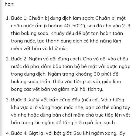
hơn:
Bước 1: Chuẩn bị dung dịch làm sạch: Chuẩn bị một
chậu nước ấm (khoảng 40–50°C), sau đó cho vào 2–3
thìa baking soda. Khuấy đều để bột tan hoàn toàn
trong nước, tạo thành dung dịch có khả năng làm
mềm vết bẩn và khử mùi.
Bước 2: Ngâm vỏ gối đúng cách: Cho vỏ gối vào chậu
nước đã pha, đảm bảo toàn bộ bề mặt vải được ngập
trong dung dịch. Ngâm trong khoảng 30 phút để
baking soda thẩm thấu vào từng sợi vải, giúp làm
bong các vết bẩn và giảm mùi hôi tích tụ.
Bước 3: Xử lý vết bẩn cứng đầu (nếu có): Với những
khu vực bị ố vàng hoặc mốc nhẹ, bạn có thể dùng tay
vò nhẹ hoặc dùng bàn chải mềm chà trực tiếp lên vết
bẩn trong lúc ngâm để tăng hiệu quả làm sạch.
Bước 4: Giặt lại với bột giặt: Sau khi ngâm xong, lấy