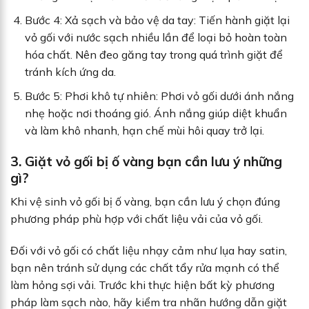
Bước 4: Xả sạch và bảo vệ da tay: Tiến hành giặt lại
vỏ gối với nước sạch nhiều lần để loại bỏ hoàn toàn
hóa chất. Nên đeo găng tay trong quá trình giặt để
tránh kích ứng da.
Bước 5: Phơi khô tự nhiên: Phơi vỏ gối dưới ánh nắng
nhẹ hoặc nơi thoáng gió. Ánh nắng giúp diệt khuẩn
và làm khô nhanh, hạn chế mùi hôi quay trở lại.
3. Giặt vỏ gối bị ố vàng bạn cần lưu ý những
gì?
Khi vệ sinh vỏ gối bị ố vàng, bạn cần lưu ý chọn đúng
phương pháp phù hợp với chất liệu vải của vỏ gối.
Đối với vỏ gối có chất liệu nhạy cảm như lụa hay satin,
bạn nên tránh sử dụng các chất tẩy rửa mạnh có thể
làm hỏng sợi vải. Trước khi thực hiện bất kỳ phương
pháp làm sạch nào, hãy kiểm tra nhãn hướng dẫn giặt