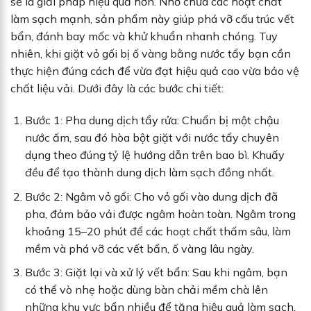
sẽ là giải pháp hiệu quả hơn. Nhờ chứa các hoạt chất
làm sạch mạnh, sản phẩm này giúp phá vỡ cấu trúc vết
bẩn, đánh bay mốc và khử khuẩn nhanh chóng. Tuy
nhiên, khi giặt vỏ gối bị ố vàng bằng nước tẩy bạn cần
thực hiện đúng cách để vừa đạt hiệu quả cao vừa bảo vệ
chất liệu vải. Dưới đây là các bước chi tiết:
Bước 1: Pha dung dịch tẩy rửa: Chuẩn bị một chậu
nước ấm, sau đó hòa bột giặt với nước tẩy chuyên
dụng theo đúng tỷ lệ hướng dẫn trên bao bì. Khuấy
đều để tạo thành dung dịch làm sạch đồng nhất.
Bước 2: Ngâm vỏ gối: Cho vỏ gối vào dung dịch đã
pha, đảm bảo vải được ngâm hoàn toàn. Ngâm trong
khoảng 15–20 phút để các hoạt chất thấm sâu, làm
mềm và phá vỡ các vết bẩn, ố vàng lâu ngày.
Bước 3: Giặt lại và xử lý vết bẩn: Sau khi ngâm, bạn
có thể vò nhẹ hoặc dùng bàn chải mềm chà lên
những khu vực bẩn nhiều để tăng hiệu quả làm sạch.