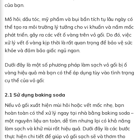
của bạn.
Mồ hôi, dầu tóc, mỹ phẩm và bụi bẩn tích tụ lâu ngày có
thể tạo ra môi trường lý tưởng cho vi khuẩn và nấm mốc
phát triển, gây ra các vết ố vàng trên vỏ gối. Do đó, việc
xử lý vết ố vàng kịp thời là rất quan trọng để bảo vệ sức
khỏe và đảm bảo giấc ngủ ngon.
Dưới đây là một số phương pháp làm sạch vỏ gối bị ố
vàng hiệu quả mà bạn có thể áp dụng tùy vào tình trạng
cụ thể của vỏ gối:
2.1 Sử dụng baking soda
Nếu vỏ gối xuất hiện mùi hôi hoặc vết mốc nhẹ, bạn
hoàn toàn có thể xử lý ngay tại nhà bằng baking soda –
một nguyên liệu an toàn, dễ tìm nhưng lại có khả năng
làm sạch và khử mùi rất hiệu quả. Dưới đây là các bước
thực hiện chi tiết để giúp vỏ gối sạch sẽ và thơm tho