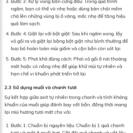
Bước 3: Xử lý vùng bẩn cứng đầu: Trong quá trình
ngâm, bạn có thể vò nhẹ hoặc dùng bàn chải mềm
chà lên những vùng bị ố vàng, mốc nhẹ để tăng hiệu
quả làm sạch.
Bước 4: Giặt lại với bột giặt: Sau khi ngâm xong, lấy
vỏ gối ra và giặt lại bằng bột giặt như bình thường để
loại bỏ hoàn toàn mùi giấm và cặn bẩn còn sót lại.
Bước 5: Phơi khô đúng cách: Phơi vỏ gối ở nơi thoáng
mát hoặc có nắng nhẹ để giúp khử mùi tự nhiên và
hạn chế vi khuẩn phát triển trở lại.
2.3 Sử dụng muối và chanh tươi
Sự kết hợp giữa axit tự nhiên trong chanh và tính kháng
khuẩn của muối giúp đánh bay vết bẩn, đồng thời mang
lại mùi hương tươi mát cho vải:
Bước 1: Chuẩn bị nguyên liệu: Chuẩn bị 1 quả chanh
tươi và một ít muối hạt. Cắt đôi quả chanh và vắt lấy