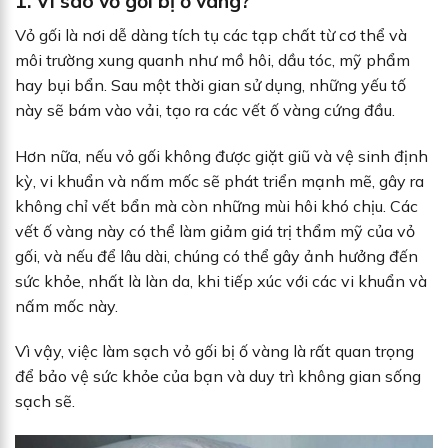
1. Vì sao vỏ gối bị ố vàng?
Vỏ gối là nơi dễ dàng tích tụ các tạp chất từ cơ thể và
môi trường xung quanh như mồ hôi, dầu tóc, mỹ phẩm
hay bụi bẩn. Sau một thời gian sử dụng, những yếu tố
này sẽ bám vào vải, tạo ra các vết ố vàng cứng đầu.
Hơn nữa, nếu vỏ gối không được giặt giũ và vệ sinh định
kỳ, vi khuẩn và nấm mốc sẽ phát triển mạnh mẽ, gây ra
không chỉ vết bẩn mà còn những mùi hôi khó chịu. Các
vết ố vàng này có thể làm giảm giá trị thẩm mỹ của vỏ
gối, và nếu để lâu dài, chúng có thể gây ảnh hưởng đến
sức khỏe, nhất là làn da, khi tiếp xúc với các vi khuẩn và
nấm mốc này.
Vì vậy, việc làm sạch vỏ gối bị ố vàng là rất quan trọng
để bảo vệ sức khỏe của bạn và duy trì không gian sống
sạch sẽ.