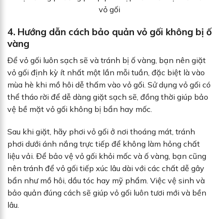
vỏ gối
4. Hướng dẫn cách bảo quản vỏ gối không bị ố
vàng
Để vỏ gối luôn sạch sẽ và tránh bị ố vàng, bạn nên giặt
vỏ gối định kỳ ít nhất một lần mỗi tuần, đặc biệt là vào
mùa hè khi mồ hôi dễ thấm vào vỏ gối. Sử dụng vỏ gối có
thể tháo rời để dễ dàng giặt sạch sẽ, đồng thời giúp bảo
vệ bề mặt vỏ gối không bị bẩn hay mốc.
Sau khi giặt, hãy phơi vỏ gối ở nơi thoáng mát, tránh
phơi dưới ánh nắng trực tiếp để không làm hỏng chất
liệu vải. Để bảo vệ vỏ gối khỏi mốc và ố vàng, bạn cũng
nên tránh để vỏ gối tiếp xúc lâu dài với các chất dễ gây
bẩn như mồ hôi, dầu tóc hay mỹ phẩm. Việc vệ sinh và
bảo quản đúng cách sẽ giúp vỏ gối luôn tươi mới và bền
lâu.