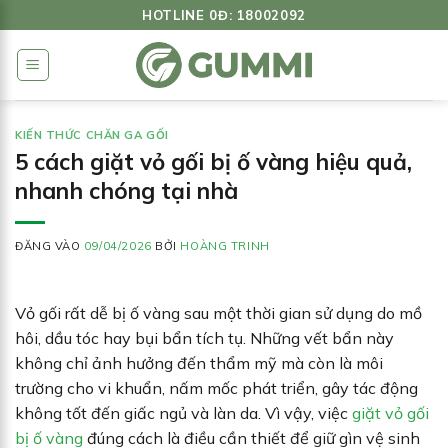
Bỏ
HOTLINE 0Đ: 18002092
qua
nội
dung
KIẾN THỨC CHĂN GA GỐI
5 cách giặt vỏ gối bị ố vàng hiệu quả,
nhanh chóng tại nhà
ĐĂNG VÀO
09/04/2026
BỞI
HOÀNG TRINH
Vỏ gối rất dễ bị ố vàng sau một thời gian sử dụng do mồ
hôi, dầu tóc hay bụi bẩn tích tụ. Những vết bẩn này
không chỉ ảnh hưởng đến thẩm mỹ mà còn là môi
trường cho vi khuẩn, nấm mốc phát triển, gây tác động
không tốt đến giấc ngủ và làn da. Vì vậy, việc
giặt vỏ gối
bị ố vàng
đúng cách là điều cần thiết để giữ gìn vệ sinh