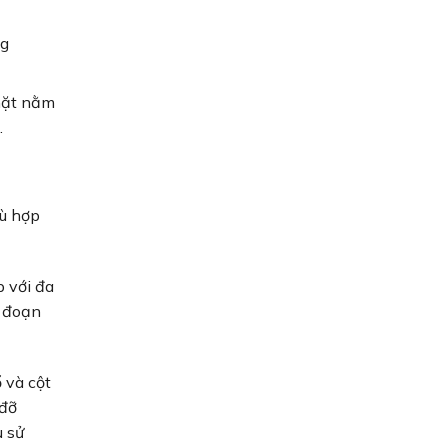
ng
 mặt nằm
.
hù hợp
p với đa
i đoạn
ổ và cột
 đỡ
u sử