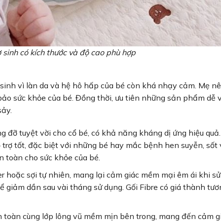
ơ sinh có kích thước và độ cao phù hợp
sơ sinh vì làn da và hệ hô hấp của bé còn khá nhạy cảm. Mẹ n
 bảo sức khỏe của bé. Đồng thời, ưu tiên những sản phẩm dễ 
sảy.
g đỡ tuyệt vời cho cổ bé, có khả năng kháng dị ứng hiệu quả
 trợ tốt, đặc biệt với những bé hay mắc bệnh hen suyễn, sốt 
n toàn cho sức khỏe của bé.
er hoặc sợi tự nhiên, mang lại cảm giác mềm mại êm ái khi sử
thể giảm dần sau vài tháng sử dụng. Gối Fibre có giá thành tươ
an toàn cùng lớp lông vũ mềm mịn bên trong, mang đến cảm g