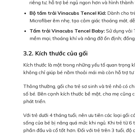
riêng tư, hỗ trợ bé ngủ ngon hơn và hình thành 
Bộ tấm trải Vinacubs Tencel Kid:
Dành cho trẻ
Microfiber êm nhẹ, tạo cảm giác thoáng mát, dễ
Tấm trải Vinacubs Tencel Baby:
Sử dụng vải 
mềm mại, thoáng khí và nâng đỡ ổn định; đồng t
3.2. Kích thước của gối
Kích thước là một trong những yếu tố quan trọng kh
không chỉ giúp bé nằm thoải mái mà còn hỗ trợ tư
Thông thường, gối cho trẻ sơ sinh và trẻ nhỏ có 
số bé. Bên cạnh kích thước bề mặt, cha mẹ cũng cầ
phát triển.
Với trẻ dưới 4 tháng tuổi, nên ưu tiên các loại gối
sống của bé bị nâng quá mức khi ngủ. Khi trẻ từ 6 t
phần đầu và cổ tốt hơn. Đối với trẻ trên 3 tuổi, đ