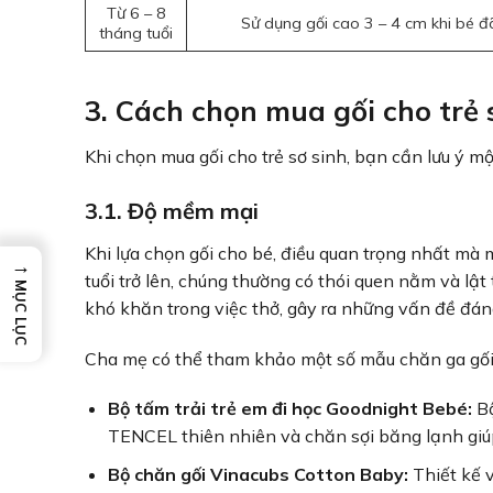
Từ 6 – 8
Sử dụng gối cao 3 – 4 cm khi bé đã
tháng tuổi
3. Cách chọn mua gối cho trẻ 
Khi chọn mua gối cho trẻ sơ sinh, bạn cần lưu ý mộ
3.1. Độ mềm mại
Khi lựa chọn gối cho bé, điều quan trọng nhất mà 
→
tuổi trở lên, chúng thường có thói quen nằm và lật
MỤC LỤC
khó khăn trong việc thở, gây ra những vấn đề đán
Cha mẹ có thể tham khảo một số mẫu chăn ga gối
Bộ tấm trải trẻ em đi học Goodnight Bebé:
Bộ
TENCEL thiên nhiên và chăn sợi băng lạnh giúp
Bộ chăn gối Vinacubs Cotton Baby:
Thiết kế 