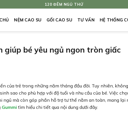
120 ĐÊM NGỦ THỬ
 CHỦ
NỆM CAO SU
GỐI CAO SU
TƯ VẤN
HỆ THỐNG C
h giúp bé yêu ngủ ngon tròn giấc
triển của trẻ trong những năm tháng đầu đời. Tuy nhiên, khôn
 sinh sao cho phù hợp với độ tuổi và nhu cầu của bé. Việc ch
khi ngủ mà còn góp phần hỗ trợ tư thế nằm an toàn, mang lại
g
Gummi
tìm hiểu chi tiết qua nội dung dưới đây.