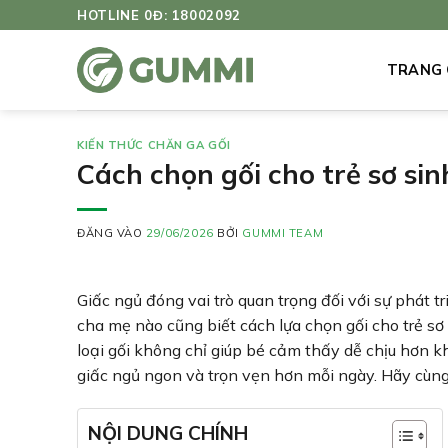
Bỏ
HOTLINE 0Đ: 18002092
qua
nội
TRANG
dung
KIẾN THỨC CHĂN GA GỐI
Cách chọn gối cho trẻ sơ sin
ĐĂNG VÀO
29/06/2026
BỞI
GUMMI TEAM
Giấc ngủ đóng vai trò quan trọng đối với sự phát 
cha mẹ nào cũng biết cách lựa chọn gối cho trẻ sơ
loại gối không chỉ giúp bé cảm thấy dễ chịu hơn 
giấc ngủ ngon và trọn vẹn hơn mỗi ngày. Hãy cùn
NỘI DUNG CHÍNH