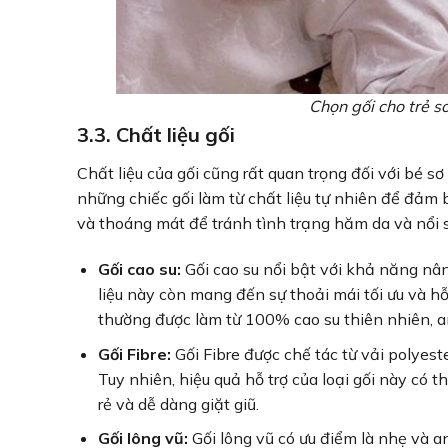
Chọn gối cho trẻ s
3.3. Chất liệu gối
Chất liệu của gối cũng rất quan trọng đối với bé 
những chiếc gối làm từ chất liệu tự nhiên để đảm
và thoáng mát để tránh tình trạng hăm da và nổi 
Gối cao su:
Gối cao su nổi bật với khả năng nân
liệu này còn mang đến sự thoải mái tối ưu và hỗ
thường được làm từ 100% cao su thiên nhiên, a
Gối Fibre:
Gối Fibre được chế tác từ vải polyest
Tuy nhiên, hiệu quả hỗ trợ của loại gối này có 
rẻ và dễ dàng giặt giũ.
Gối lông vũ:
Gối lông vũ có ưu điểm là nhẹ và 