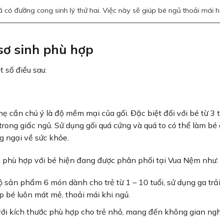
 có đường cong sinh lý thứ hai. Việc này sẽ giúp bé ngủ thoải mái 
sơ sinh phù hợp
t số điều sau:
mẹ cần chú ý là độ mềm mại của gối. Đặc biệt đối với bé từ 3
 trong giấc ngủ. Sử dụng gối quá cứng và quá to có thể làm bé
g ngại về sức khỏe.
 phù hợp với bé hiện đang được phân phối tại Vua Nệm như:
 sản phẩm 6 món dành cho trẻ từ 1 – 10 tuổi, sử dụng ga trả
 bé luôn mát mẻ, thoải mái khi ngủ.
với kích thước phù hợp cho trẻ nhỏ, mang đến không gian ngh