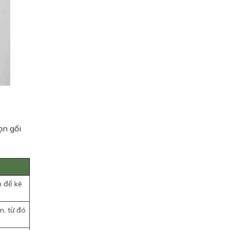
ọn gối
m để kê
n, từ đó