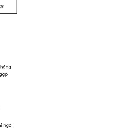
hơn
 tháng
 gặp
i
ỉ ngơi