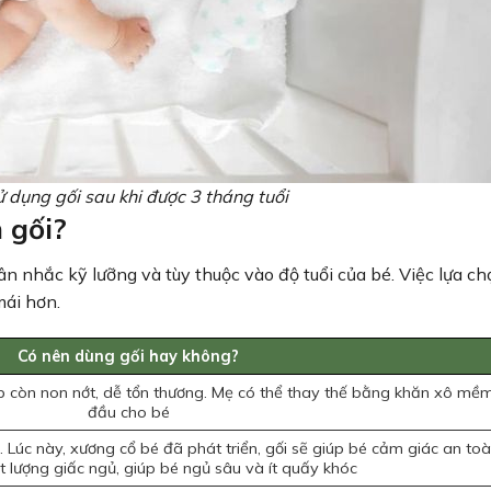
ử dụng gối sau khi được 3 tháng tuổi
m gối?
cân nhắc kỹ lưỡng và tùy thuộc vào độ tuổi của bé. Việc lựa ch
mái hơn.
Có nên dùng gối hay không?
p còn non nớt, dễ tổn thương. Mẹ có thể thay thế bằng khăn xô mề
đầu cho bé
 Lúc này, xương cổ bé đã phát triển, gối sẽ giúp bé cảm giác an toà
 lượng giấc ngủ, giúp bé ngủ sâu và ít quấy khóc