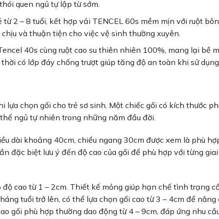
thói quen ngủ tự lập từ sớm.
 từ 2 – 8 tuổi, kết hợp vải TENCEL 60s mềm mịn với ruột bô
 chịu và thuận tiện cho việc vệ sinh thường xuyên.
Tencel 40s cùng ruột cao su thiên nhiên 100%, mang lại bề
hời có lớp đáy chống trượt giúp tăng độ an toàn khi sử dụng
i lựa chọn gối cho trẻ sơ sinh. Một chiếc gối có kích thước p
 thế ngủ tự nhiên trong những năm đầu đời.
chiều dài khoảng 40cm, chiều ngang 30cm được xem là phù hợ
n đặc biệt lưu ý đến độ cao của gối để phù hợp với từng gia
 có độ cao từ 1 – 2cm. Thiết kế mỏng giúp hạn chế tình trạng c
háng tuổi trở lên, có thể lựa chọn gối cao từ 3 – 4cm để nâng
ộ cao gối phù hợp thường dao động từ 4 – 9cm, đáp ứng nhu cầ