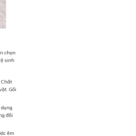
ên chọn
vệ sinh
. Chất
vặt. Gối
 dụng.
ng đối
iác êm