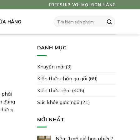
FREESHIP VỚI MỌI ĐƠN HÀNG
Tìm
ỬA HÀNG
kiếm:
DANH MỤC
Khuyến mãi
(3)
Kiến thức chăn ga gối
(69)
Kiến thức nệm
(406)
g phải
ọn đúng
Sức khỏe giấc ngủ
(21)
 những
MỚI NHẤT
Nệm 1m6 giá bao nhiêu?