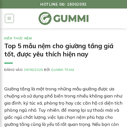
Bỏ
HOTLINE 0Đ: 18002092
qua
nội
dung
KIẾN THỨC NỆM
Top 5 mẫu nệm cho giường tầng giá
tốt, được yêu thích hiện nay
ĐĂNG VÀO
29/06/2026
BỞI
GUMMI TEAM
Giường tầng là một trong những mẫu giường được ưa
chuộng và sử dụng phổ biến trong nhiều không gian như
gia đình, ký túc xá, phòng trọ hay các căn hộ có diện tích
phòng ngủ nhỏ. Tuy nhiên, để mang lại sự thoải mái và
giấc ngủ chất lượng, việc lựa chọn nệm phù hợp cho
giường tầng cũng là yếu tố rất quan trọng. Nếu bạn còn