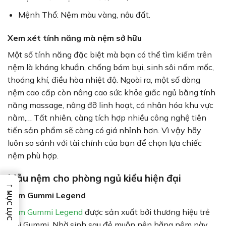
Mệnh Thổ: Nệm màu vàng, nâu đất.
Xem xét tính năng mà nệm sở hữu
Một số tính năng đặc biệt mà bạn có thể tìm kiếm trên
nệm là kháng khuẩn, chống bám bụi, sinh sôi nấm mốc,
thoáng khí, điều hòa nhiệt độ. Ngoài ra, một số dòng
nệm cao cấp còn nâng cao sức khỏe giấc ngủ bằng tính
năng massage, nâng đỡ linh hoạt, cá nhân hóa khu vực
nằm,… Tất nhiên, càng tích hợp nhiều công nghệ tiên
tiến sản phẩm sẽ càng có giá nhỉnh hơn. Vì vậy hãy
luôn so sánh với tài chính của bạn để chọn lựa chiếc
nệm phù hợp.
Mẫu nệm cho phòng ngủ kiểu hiện đại
→
MỤC LỤC
Nệm Gummi Legend
Nệm Gummi Legend
được sản xuất bởi thương hiệu trẻ
tuổi Gummi. Nhờ sinh sau đẻ muộn nên hãng nệm này