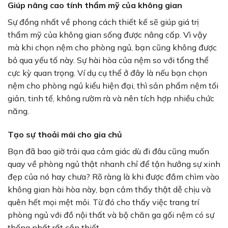
Giúp nâng cao tính thẩm mỹ của không gian
Sự đồng nhất về phong cách thiết kế sẽ giúp giá trị
thẩm mỹ của không gian sống được nâng cấp. Vì vậy
mà khi chọn nệm cho phòng ngủ, bạn cũng không được
bỏ qua yếu tố này. Sự hài hòa của nệm so với tổng thể
cực kỳ quan trọng. Ví dụ cụ thể ở đây là nếu bạn chọn
nệm cho phòng ngủ kiểu hiện đại, thì sản phẩm nệm tối
giản, tinh tế, không rườm rà và nên tích hợp nhiều chức
năng.
Tạo sự thoải mái cho gia chủ
Bạn đã bao giờ trải qua cảm giác dù đi đâu cũng muốn
quay về phòng ngủ thật nhanh chỉ để tận hưởng sự xinh
đẹp của nó hay chưa? Rõ ràng là khi được đắm chìm vào
không gian hài hòa này, bạn cảm thấy thật dễ chịu và
quên hết mọi mệt mỏi. Từ đó cho thấy việc trang trí
phòng ngủ với đồ nội thất và bộ chăn ga gối nệm có sự
thống nhất rất cần thiết.