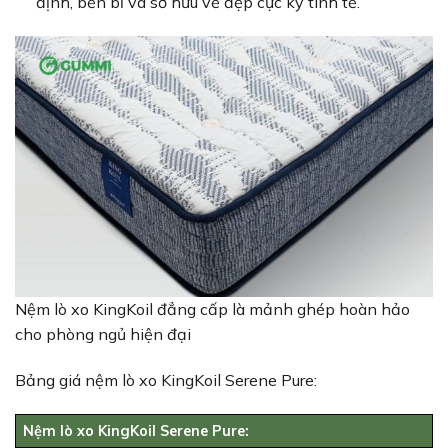
định, bền bỉ và sở hữu vẻ đẹp cực kỳ tinh tế.
Nệm lò xo KingKoil đẳng cấp là mảnh ghép hoàn hảo
cho phòng ngủ hiện đại
Bảng giá nệm lò xo KingKoil Serene Pure:
Nệm lò xo KingKoil Serene Pure: