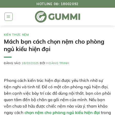
Bỏ
HOTLINE 0Đ: 18002092
qua
nội
dung
KIẾN THỨC NỆM
Mách bạn cách chọn nệm cho phòng
ngủ kiểu hiện đại
ĐĂNG VÀO
18/03/2025
BỞI
HOÀNG TRINH
Phong cách kiến trúc hiện đại được yêu thích nhờ sự
tiện nghi và tinh tế. Để có một căn phòng ngủ hiện đại,
bên cạnh việc bày trí các đồ dùng nội thất, bạn còn phải
quan tâm đến bộ chăn ga gối nệm của mình. Nếu bạn
vẫn chưa sở hữu được chiếc nệm nào vừa ý, tham khảo
ngay cách
chọn nệm cho phòng ngủ kiểu hiện đại
trong