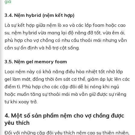
già
3.4.
Nệm hybrid (nệm kết hợp)
Là sự kết hợp giữa nệm lò xo và các lớp foam hoặc cao
su, nệm hybrid vừa mang lại độ nâng đỡ tốt, vừa êm ái,
phù hợp cho vợ chồng có nhu cầu thoải mái nhưng vẫn
cần sự ổn định và hỗ trợ cột sống.
3.5. Nệm gel memory foam
Loại nệm này có khả năng điều hòa nhiệt tốt nhờ lớp
gel làm mát, đồng thời ôm sát cơ thể, giảm áp lực lên các
điểm tì. Phù hợp cho các cặp đôi dễ bị nóng khi ngủ
hoặc muốn tăng sự thoải mái mà vẫn giữ được sự riêng
tư khi xoay trở.
4. Một số sản phẩm nệm cho vợ chồng được
yêu thích
Đối với những cặp đôi yêu thích nệm cao su thiên nhiên,