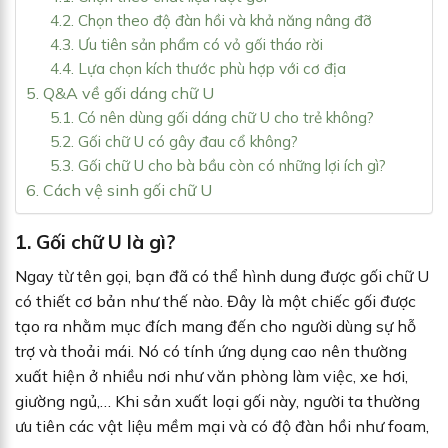
4.2. Chọn theo độ đàn hồi và khả năng nâng đỡ
4.3. Ưu tiên sản phẩm có vỏ gối tháo rời
4.4. Lựa chọn kích thước phù hợp với cơ địa
5. Q&A về gối dáng chữ U
5.1. Có nên dùng gối dáng chữ U cho trẻ không?
5.2. Gối chữ U có gây đau cổ không?
5.3. Gối chữ U cho bà bầu còn có những lợi ích gì?
6. Cách vệ sinh gối chữ U
1. Gối chữ U là gì?
Ngay từ tên gọi, bạn đã có thể hình dung được gối chữ U
có thiết cơ bản như thế nào. Đây là một chiếc gối được
tạo ra nhằm mục đích mang đến cho người dùng sự hỗ
trợ và thoải mái. Nó có tính ứng dụng cao nên thường
xuất hiện ở nhiều nơi như văn phòng làm việc, xe hơi,
giường ngủ,… Khi sản xuất loại gối này, người ta thường
ưu tiên các vật liệu mềm mại và có độ đàn hồi như foam,