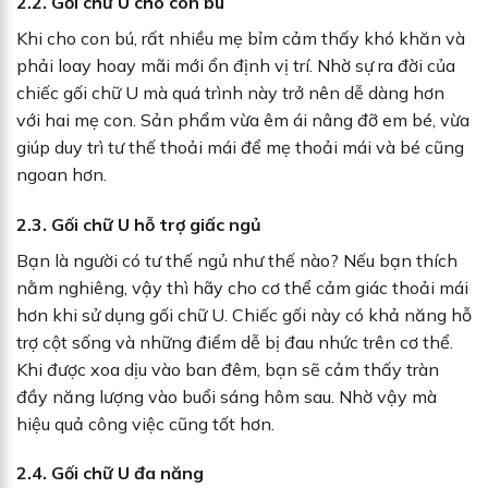
2.2. Gối chữ U cho con bú
Khi cho con bú, rất nhiều mẹ bỉm cảm thấy khó khăn và
phải loay hoay mãi mới ổn định vị trí. Nhờ sự ra đời của
chiếc gối chữ U mà quá trình này trở nên dễ dàng hơn
với hai mẹ con. Sản phẩm vừa êm ái nâng đỡ em bé, vừa
giúp duy trì tư thế thoải mái để mẹ thoải mái và bé cũng
ngoan hơn.
2.3. Gối chữ U hỗ trợ giấc ngủ
Bạn là người có tư thế ngủ như thế nào? Nếu bạn thích
nằm nghiêng, vậy thì hãy cho cơ thể cảm giác thoải mái
hơn khi sử dụng gối chữ U. Chiếc gối này có khả năng hỗ
trợ cột sống và những điểm dễ bị đau nhức trên cơ thể.
Khi được xoa dịu vào ban đêm, bạn sẽ cảm thấy tràn
đầy năng lượng vào buổi sáng hôm sau. Nhờ vậy mà
hiệu quả công việc cũng tốt hơn.
2.4. Gối chữ U đa năng