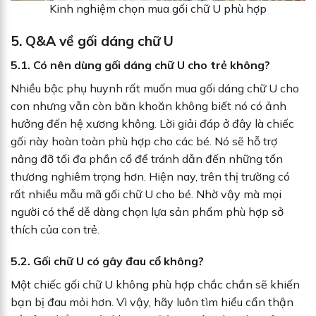
Kinh nghiệm chọn mua gối chữ U phù hợp
5. Q&A về gối dáng chữ U
5.1. Có nên dùng gối dáng chữ U cho trẻ không?
Nhiều bậc phụ huynh rất muốn mua gối dáng chữ U cho
con nhưng vẫn còn băn khoăn không biết nó có ảnh
hưởng đến hệ xương không. Lời giải đáp ở đây là chiếc
gối này hoàn toàn phù hợp cho các bé. Nó sẽ hỗ trợ
nâng đỡ tối đa phần cổ để tránh dẫn đến những tổn
thương nghiêm trọng hơn. Hiện nay, trên thị trường có
rất nhiều mẫu mã gối chữ U cho bé. Nhờ vậy mà mọi
người có thể dễ dàng chọn lựa sản phẩm phù hợp sở
thích của con trẻ.
5.2. Gối chữ U có gây đau cổ không?
Một chiếc gối chữ U không phù hợp chắc chắn sẽ khiến
bạn bị đau mỏi hơn. Vì vậy, hãy luôn tìm hiểu cẩn thận