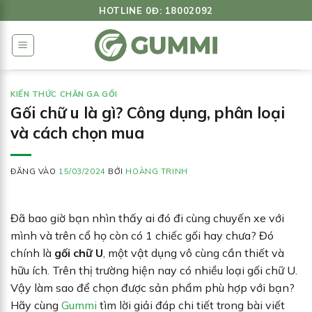
Bỏ
HOTLINE 0Đ: 18002092
qua
nội
dung
KIẾN THỨC CHĂN GA GỐI
Gối chữ u là gì? Công dụng, phân loại
và cách chọn mua
ĐĂNG VÀO
15/03/2024
BỞI
HOÀNG TRINH
Đã bao giờ bạn nhìn thấy ai đó đi cùng chuyến xe với
mình và trên cổ họ còn có 1 chiếc gối hay chưa? Đó
chính là
gối chữ U
, một vật dụng vô cùng cần thiết và
hữu ích. Trên thị trường hiện nay có nhiều loại gối chữ U.
Vậy làm sao để chọn được sản phẩm phù hợp với bạn?
Hãy cùng
Gummi
tìm lời giải đáp chi tiết trong bài viết