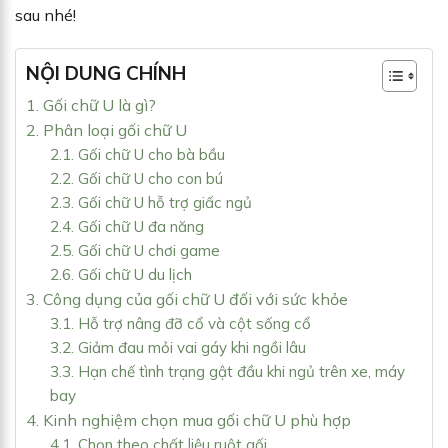
sau nhé!
NỘI DUNG CHÍNH
1. Gối chữ U là gì?
2. Phân loại gối chữ U
2.1. Gối chữ U cho bà bầu
2.2. Gối chữ U cho con bú
2.3. Gối chữ U hỗ trợ giấc ngủ
2.4. Gối chữ U đa năng
2.5. Gối chữ U chơi game
2.6. Gối chữ U du lịch
3. Công dụng của gối chữ U đối với sức khỏe
3.1. Hỗ trợ nâng đỡ cổ và cột sống cổ
3.2. Giảm đau mỏi vai gáy khi ngồi lâu
3.3. Hạn chế tình trạng gật đầu khi ngủ trên xe, máy
bay
4. Kinh nghiệm chọn mua gối chữ U phù hợp
4.1. Chọn theo chất liệu ruột gối