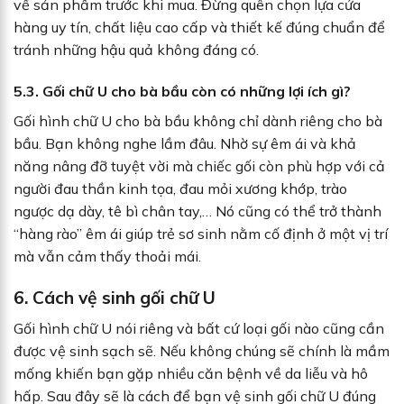
về sản phẩm trước khi mua. Đừng quên chọn lựa cửa
hàng uy tín, chất liệu cao cấp và thiết kế đúng chuẩn để
tránh những hậu quả không đáng có.
5.3. Gối chữ U cho bà bầu còn có những lợi ích gì?
Gối hình chữ U cho bà bầu không chỉ dành riêng cho bà
bầu. Bạn không nghe lầm đâu. Nhờ sự êm ái và khả
năng nâng đỡ tuyệt vời mà chiếc gối còn phù hợp với cả
người đau thần kinh tọa, đau mỏi xương khớp, trào
ngược dạ dày, tê bì chân tay,… Nó cũng có thể trở thành
“hàng rào” êm ái giúp trẻ sơ sinh nằm cố định ở một vị trí
mà vẫn cảm thấy thoải mái.
6. Cách vệ sinh gối chữ U
Gối hình chữ U nói riêng và bất cứ loại gối nào cũng cần
được vệ sinh sạch sẽ. Nếu không chúng sẽ chính là mầm
mống khiến bạn gặp nhiều căn bệnh về da liễu và hô
hấp. Sau đây sẽ là cách để bạn vệ sinh gối chữ U đúng