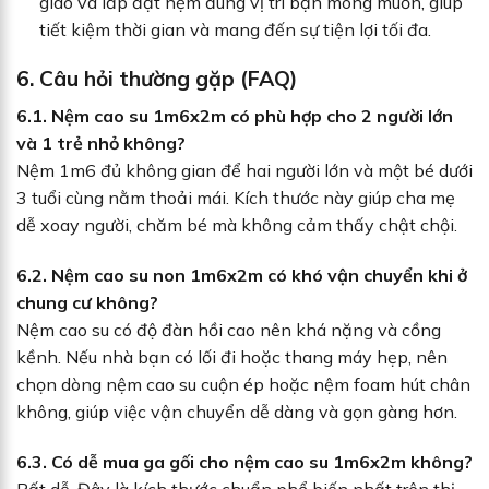
giao và lắp đặt nệm đúng vị trí bạn mong muốn, giúp
tiết kiệm thời gian và mang đến sự tiện lợi tối đa.
6. Câu hỏi thường gặp (FAQ)
6.1. Nệm cao su 1m6x2m có phù hợp cho 2 người lớn
và 1 trẻ nhỏ không?
Nệm 1m6 đủ không gian để hai người lớn và một bé dưới
3 tuổi cùng nằm thoải mái. Kích thước này giúp cha mẹ
dễ xoay người, chăm bé mà không cảm thấy chật chội.
6.2. Nệm cao su non 1m6x2m có khó vận chuyển khi ở
chung cư không?
Nệm cao su có độ đàn hồi cao nên khá nặng và cồng
kềnh. Nếu nhà bạn có lối đi hoặc thang máy hẹp, nên
chọn dòng nệm cao su cuộn ép hoặc nệm foam hút chân
không, giúp việc vận chuyển dễ dàng và gọn gàng hơn.
6.3. Có dễ mua ga gối cho nệm cao su 1m6x2m không?
Rất dễ. Đây là kích thước chuẩn phổ biến nhất trên thị