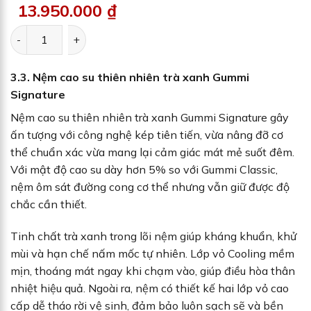
13.950.000
₫
Nệm cao su thiên nhiên than hoạt tính Gummi Premium số 
3.3. Nệm cao su thiên nhiên trà xanh Gummi
Signature
Nệm cao su thiên nhiên trà xanh Gummi Signature gây
ấn tượng với công nghệ kép tiên tiến, vừa nâng đỡ cơ
thể chuẩn xác vừa mang lại cảm giác mát mẻ suốt đêm.
Với mật độ cao su dày hơn 5% so với Gummi Classic,
nệm ôm sát đường cong cơ thể nhưng vẫn giữ được độ
chắc cần thiết.
Tinh chất trà xanh trong lõi nệm giúp kháng khuẩn, khử
mùi và hạn chế nấm mốc tự nhiên. Lớp vỏ Cooling mềm
mịn, thoáng mát ngay khi chạm vào, giúp điều hòa thân
nhiệt hiệu quả. Ngoài ra, nệm có thiết kế hai lớp vỏ cao
cấp dễ tháo rời vệ sinh, đảm bảo luôn sạch sẽ và bền