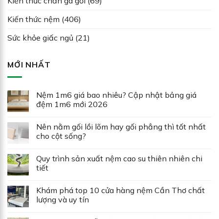
Kiến thức chăn ga gối
(69)
Kiến thức nệm
(406)
Sức khỏe giấc ngủ
(21)
MỚI NHẤT
Nệm 1m6 giá bao nhiêu? Cập nhật bảng giá
đệm 1m6 mới 2026
Nên nằm gối lồi lõm hay gối phẳng thì tốt nhất
cho cột sống?
Quy trình sản xuất nệm cao su thiên nhiên chi
tiết
Khám phá top 10 cửa hàng nệm Cần Thơ chất
lượng và uy tín