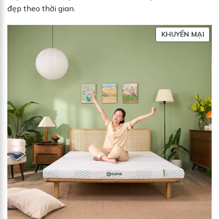
đẹp theo thời gian.
S
KHUYẾN MẠI
Ả
N
P
H
Ẩ
M
Đ
A
N
G
G
I
Ả
M
G
I
Á