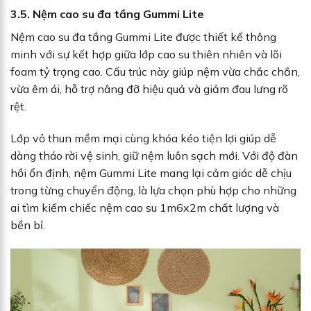
3.5. Nệm cao su đa tầng Gummi Lite
Nệm cao su đa tầng Gummi Lite được thiết kế thông
minh với sự kết hợp giữa lớp cao su thiên nhiên và lõi
foam tỷ trọng cao. Cấu trúc này giúp nệm vừa chắc chắn,
vừa êm ái, hỗ trợ nâng đỡ hiệu quả và giảm đau lưng rõ
rệt.
Lớp vỏ thun mềm mại cùng khóa kéo tiện lợi giúp dễ
dàng tháo rời vệ sinh, giữ nệm luôn sạch mới. Với độ đàn
hồi ổn định, nệm Gummi Lite mang lại cảm giác dễ chịu
trong từng chuyển động, là lựa chọn phù hợp cho những
ai tìm kiếm chiếc nệm cao su 1m6x2m chất lượng và
bền bỉ.