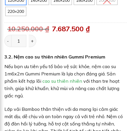
120×200
140×200
160×200
180×200
200×200
220×200
10.250.000
₫
G
7.687.500
₫
G
i
i
á
á
g
h
Nệm cao su thiên nhiên Gummi Classic số lượng
ố
i
c
ệ
l
n
à
t
:
ạ
3.2. Nệm cao su thiên nhiên Gummi Premium
1
i
0
l
.
à
Nếu bạn ưu tiên yếu tố bảo vệ sức khỏe, nệm cao su
2
:
5
7
1m6x2m Gummi Premium là lựa chọn đáng giá. Sản
0
.
.
6
phẩm kết hợp lõi
cao su thiên nhiên
với than tre hoạt
0
8
0
7
tính, giúp khử khuẩn, khử mùi và nâng cao chất lượng
0
.
5
giấc ngủ.
₫
0
.
0
₫
Lớp vải Bamboo thân thiện với da mang lại cảm giác
.
mát dịu, dễ chịu và an toàn ngay cả với trẻ nhỏ. Nệm có
độ đàn hồi lý tưởng, hỗ trợ cột sống thẳng tự nhiên,