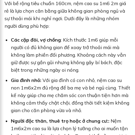
Với bề rộng tiêu chuẩn 160cm, nệm cao su 1m6 2m giá
rẻ là lựa chọn cân bằng giữa không gian phòng ngủ và
sự thoải mái khi nghỉ ngơi. Dưới đây là những nhóm
người dùng phù hợp:
Các cặp đôi, vợ chồng
: Kích thước 1m6 giúp mỗi
người có đủ không gian để xoay trở thoải mái mà
không làm phiền đối phương. Khoảng cách này vẫn
giữ được sự gần gũi nhưng không gây bí bách, đặc
biệt trong những ngày oi nóng.
Gia đình nhỏ:
Với gia đình có con nhỏ, nệm cao su
non 1m6x2m đủ rộng để ba mẹ và bé ngủ cùng. Thiết
kế này giúp cha mẹ chăm sóc con thuận tiện hơn mà
không cảm thấy chật chội, đồng thời tiết kiệm không
gian cho căn phòng vừa và nhỏ.
Người độc thân, thuê trọ hoặc ở chung cư::
Nệm
1m6x2m cao su là lựa chọn lý tưởng cho ai muốn tận