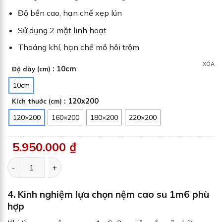
Độ bền cao, hạn chế xẹp lún
Sử dụng 2 mặt linh hoạt
Thoáng khí, hạn chế mồ hôi trộm
XÓA
: 10cm
Độ dày (cm)
10cm
: 120x200
Kích thước (cm)
120×200
160×200
180×200
220×200
5.950.000
₫
Nệm cao su đa tầng Gummi Lite số lượng
4. Kinh nghiệm lựa chọn nệm cao su 1m6 phù
hợp