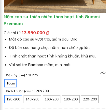
Nệm cao su thiên nhiên than hoạt tính Gummi
Premium
13.950.000
₫
Giá chỉ từ:
Mật độ cao su vượt trội, giảm đau lưng
Độ bền cao hàng chục năm, hạn chế xẹp lún.
Tinh chất than hoạt tính kháng khuẩn, khử mùi.
Vải sợi tre Bamboo mềm, mịn, mát
XÓA
: 10cm
Độ dày (cm)
10cm
: 120x200
Kích thước (cm)
120×200
140×200
160×200
180×200
220×200