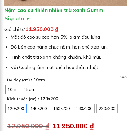
Nệm cao su thiên nhiên trà xanh Gummi
Signature
11.950.000
₫
Giá chỉ từ:
Mật độ cao su cao hơn 5%, giảm đau lưng
Độ bền cao hàng chục năm, hạn chế xẹp lún.
Tinh chất trà xanh kháng khuẩn, khử mùi.
Vải Cooling làm mát, điều hòa thân nhiệt.
XÓA
: 10cm
Độ dày (cm)
10cm
15cm
: 120x200
Kích thước (cm)
120×200
140×200
160×200
180×200
220×200
12.950.000
₫
G
11.950.000
₫
G
i
i
á
á