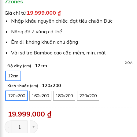
7zones
19.999.000
₫
Giá chỉ từ:
Nhập khẩu nguyên chiếc, đạt tiêu chuẩn Đức
Nâng đỡ 7 vùng cơ thể
Êm ái, kháng khuẩn chủ động
Vải sợ tre Bamboo cao cấp mềm, mịn, mát
XÓA
: 12cm
Độ dày (cm)
12cm
: 120x200
Kích thước (cm)
120×200
160×200
180×200
220×200
19.999.000
₫
Nệm cao su nhập khẩu nâng đỡ 7 vùng Gummi 7zones số lư