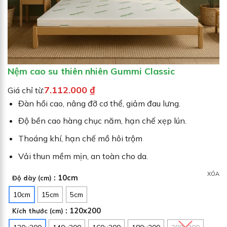
Ả
M
G
I
Á
Nệm cao su thiên nhiên Gummi Classic
7.112.000
₫
Giá chỉ từ:
Đàn hồi cao, nâng đỡ cơ thể, giảm đau lưng.
Độ bền cao hàng chục năm, hạn chế xẹp lún.
Thoáng khí, hạn chế mồ hôi trộm
Vải thun mềm mịn, an toàn cho da.
XÓA
: 10cm
Độ dày (cm)
10cm
15cm
5cm
: 120x200
Kích thước (cm)