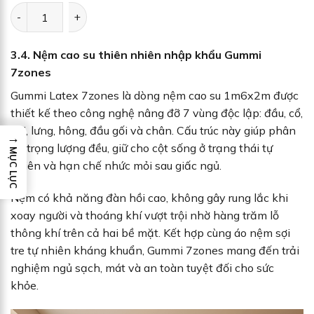
g
h
Nệm cao su thiên nhiên trà xanh Gummi Signature số lượng
ố
i
c
ệ
l
n
à
t
:
ạ
3.4. Nệm cao su thiên nhiên nhập khẩu Gummi
1
i
2
l
7zones
.
à
9
:
5
1
Gummi Latex 7zones là dòng nệm cao su 1m6x2m được
0
1
.
.
thiết kế theo công nghệ nâng đỡ 7 vùng độc lập: đầu, cổ,
0
9
0
5
vai, lưng, hông, đầu gối và chân. Cấu trúc này giúp phân
0
0
→
.
bổ trọng lượng đều, giữ cho cột sống ở trạng thái tự
₫
0
MỤC LỤC
.
0
nhiên và hạn chế nhức mỏi sau giấc ngủ.
0
₫
.
Nệm có khả năng đàn hồi cao, không gây rung lắc khi
xoay người và thoáng khí vượt trội nhờ hàng trăm lỗ
thông khí trên cả hai bề mặt. Kết hợp cùng áo nệm sợi
tre tự nhiên kháng khuẩn, Gummi 7zones mang đến trải
nghiệm ngủ sạch, mát và an toàn tuyệt đối cho sức
khỏe.