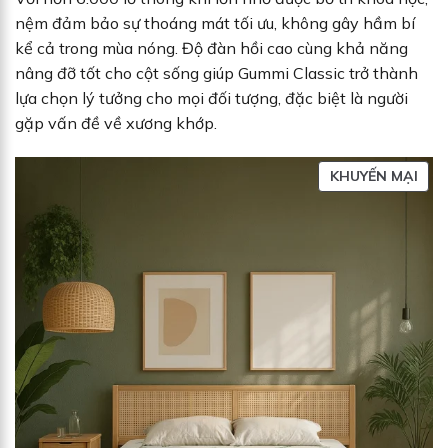
nệm đảm bảo sự thoáng mát tối ưu, không gây hầm bí
kể cả trong mùa nóng. Độ đàn hồi cao cùng khả năng
nâng đỡ tốt cho cột sống giúp Gummi Classic trở thành
lựa chọn lý tưởng cho mọi đối tượng, đặc biệt là người
gặp vấn đề về xương khớp.
S
KHUYẾN MẠI
Ả
N
P
H
Ẩ
M
Đ
A
N
G
G
I