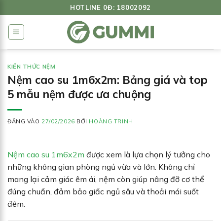
Bỏ
HOTLINE 0Đ: 18002092
qua
nội
dung
KIẾN THỨC NỆM
Nệm cao su 1m6x2m: Bảng giá và top
5 mẫu nệm được ưa chuộng
ĐĂNG VÀO
27/02/2026
BỞI
HOÀNG TRINH
Nệm cao su 1m6x2m
được xem là lựa chọn lý tưởng cho
những không gian phòng ngủ vừa và lớn. Không chỉ
mang lại cảm giác êm ái, nệm còn giúp nâng đỡ cơ thể
đúng chuẩn, đảm bảo giấc ngủ sâu và thoải mái suốt
đêm.