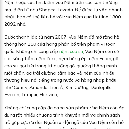
Nệm hoặc các tìm kiếm Vua Nệm trên các sàn thương
mại điện tử như Shopee, Lazada. Để được tư vấn nhanh
nhất, bạn có thể liên hệ với Vua Nệm qua Hotline 1800
2092 nhé.
Được thành lập từ năm 2007, Vua Nệm đã mở rộng hệ
thống hơn 150 cửa hàng phân bố trên phạm vi toàn
quốc. Không chỉ cung cấp
nệm cao su
, Vua Nệm còn có
các sản phẩm nệm lò xo, nệm bông ép, nệm Foam, gối
cao su, gối tựa trang trí, giường gỗ, giường thông minh,
ruột chăn, ga trải giường, tấm bảo vệ nệm của nhiều
thương hiệu nổi tiếng trong nước và hàng nhập khẩu
như Comfy, Amando, Liên Á, Kim Cương, Dunlopillo,
Everon, Tempur, Hanvico,…
Không chỉ cung cấp đa dạng sản phẩm, Vua Nệm còn áp
dụng rất nhiều chương trình khuyến mãi và chính sách
trả góp cực ưu đãi. Ngoài ra, đội ngũ của Vua Nệm còn hỗ