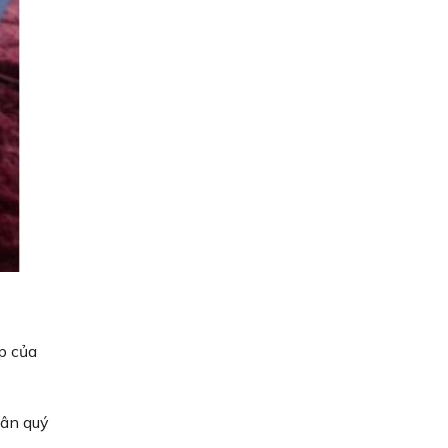
p của
 ân quý