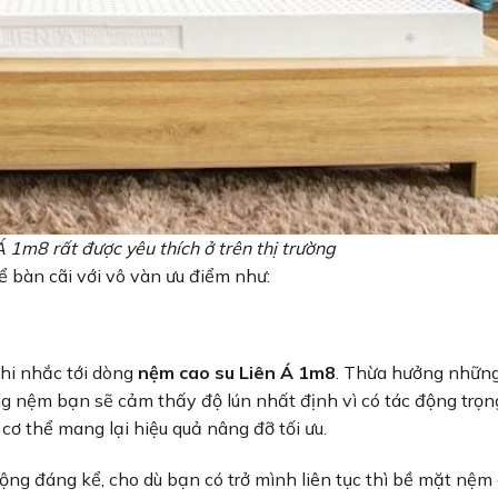
1m8 rất được yêu thích ở trên thị trường
ể bàn cãi với vô vàn ưu điểm như:
khi nhắc tới dòng
nệm cao su Liên Á 1m8
. Thừa hưởng nhữn
ng nệm bạn sẽ cảm thấy độ lún nhất định vì có tác động trọn
cơ thể mang lại hiệu quả nâng đỡ tối ưu.
g đáng kể, cho dù bạn có trở mình liên tục thì bề mặt nệm