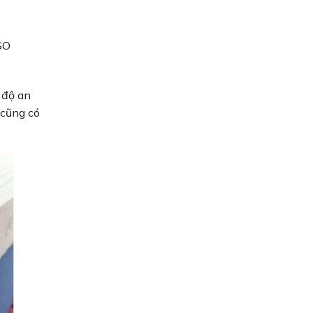
SO
 độ an
 cũng có