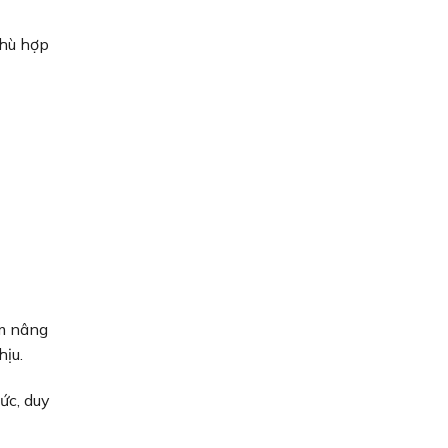
hù hợp
ệm nâng
hịu.
ức, duy