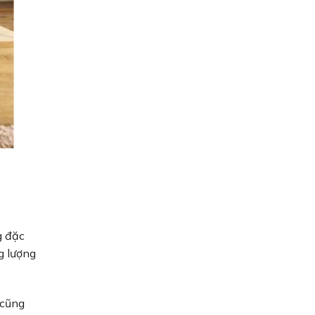
g đặc
g lượng
 cũng