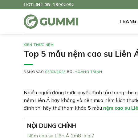
Bỏ
HOTLINE 0Đ: 18002092
qua
nội
TRANG
dung
KIẾN THỨC NỆM
Top 5 mẫu nệm cao su Liên 
ĐĂNG VÀO
03/03/2025
BỞI
HOÀNG TRINH
Nhiều người đứng trước quyết định tân trang cho 
nệm Liên Á hay không và nên mua nệm kích thước
đình thì hãy thử tham khảo 5 mẫu
nệm cao su Li
NỘI DUNG CHÍNH
Nệm cao su Liên Á 1m8 là gì?