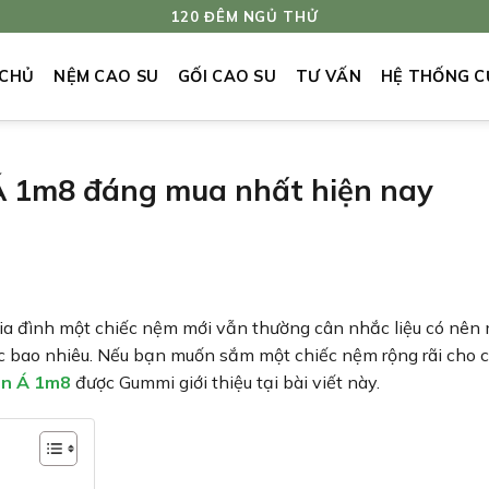
120 ĐÊM NGỦ THỬ
 CHỦ
NỆM CAO SU
GỐI CAO SU
TƯ VẤN
HỆ THỐNG C
Á 1m8 đáng mua nhất hiện nay
gia đình một chiếc nệm mới vẫn thường cân nhắc liệu có nên
 bao nhiêu. Nếu bạn muốn sắm một chiếc nệm rộng rãi cho c
ên Á 1m8
được Gummi giới thiệu tại bài viết này.