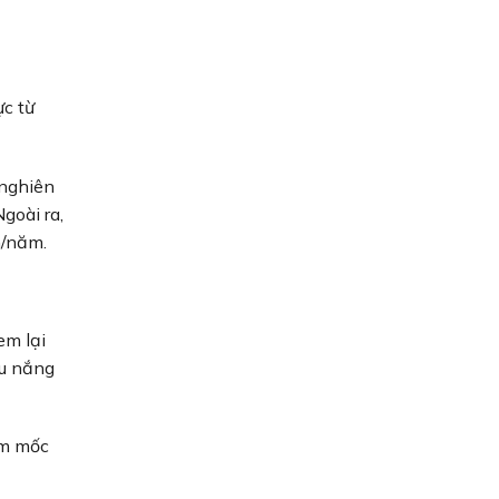
c từ
 nghiên
goài ra,
n/năm.
em lại
ậu nắng
ấm mốc