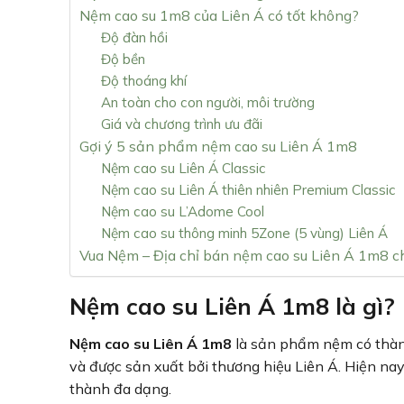
Nệm cao su 1m8 của Liên Á có tốt không?
Độ đàn hồi
Độ bền
Độ thoáng khí
An toàn cho con người, môi trường
Giá và chương trình ưu đãi
Gợi ý 5 sản phẩm nệm cao su Liên Á 1m8
Nệm cao su Liên Á Classic
Nệm cao su Liên Á thiên nhiên Premium Classic
Nệm cao su L’Adome Cool
Nệm cao su thông minh 5Zone (5 vùng) Liên Á
Vua Nệm – Địa chỉ bán nệm cao su Liên Á 1m8 c
Nệm cao su Liên Á 1m8 là gì?
Nệm cao su Liên Á 1m8
là sản phẩm nệm có thành
và được sản xuất bởi thương hiệu Liên Á. Hiện nay
thành đa dạng.