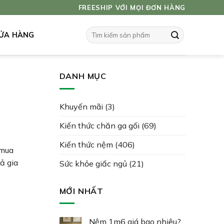
FREESHIP VỚI MỌI ĐƠN HÀNG
Tìm
ỬA HÀNG
kiếm:
DANH MỤC
Khuyến mãi
(3)
Kiến thức chăn ga gối
(69)
Kiến thức nệm
(406)
 mua
ả gia
Sức khỏe giấc ngủ
(21)
MỚI NHẤT
Nệm 1m6 giá bao nhiêu?