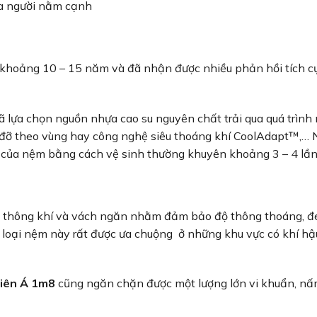
ủa người nằm cạnh
 khoảng 10 – 15 năm và đã nhận được nhiều phản hồi tích cự
ã lựa chọn nguồn nhựa cao su nguyên chất trải qua quá trình
đỡ theo vùng hay công nghệ siêu thoáng khí CoolAdapt™,… N
n của nệm bằng cách vệ sinh thường khuyên khoảng 3 – 4 lầ
ỗ thông khí và vách ngăn nhằm đảm bảo độ thông thoáng, đ
, loại nệm này rất được ưa chuộng ở những khu vực có khí h
Liên Á 1m8
cũng ngăn chặn được một lượng lớn vi khuẩn, n