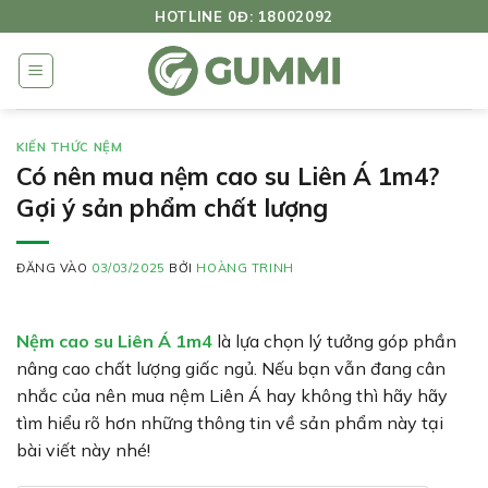
Bỏ
HOTLINE 0Đ: 18002092
qua
nội
dung
KIẾN THỨC NỆM
Có nên mua nệm cao su Liên Á 1m4?
Gợi ý sản phẩm chất lượng
ĐĂNG VÀO
03/03/2025
BỞI
HOÀNG TRINH
Nệm cao su Liên Á 1m4
là lựa chọn lý tưởng góp phần
nâng cao chất lượng giấc ngủ. Nếu bạn vẫn đang cân
nhắc của nên mua nệm Liên Á hay không thì hãy hãy
tìm hiểu rõ hơn những thông tin về sản phẩm này tại
bài viết này nhé!