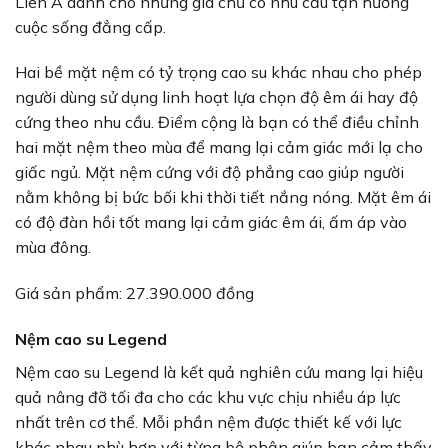
Liên Á dành cho những gia chủ có nhu cầu tận hưởng
cuộc sống đẳng cấp.
Hai bề mặt nệm có tỷ trọng cao su khác nhau cho phép
người dùng sử dụng linh hoạt lựa chọn độ êm ái hay độ
cứng theo nhu cầu. Điểm cộng là bạn có thể điều chỉnh
hai mặt nệm theo mùa để mang lại cảm giác mới lạ cho
giấc ngủ. Mặt nệm cứng với độ phẳng cao giúp người
nằm không bị bức bối khi thời tiết nắng nóng. Mặt êm ái
có độ đàn hồi tốt mang lại cảm giác êm ái, ấm áp vào
mùa đông.
Giá sản phẩm: 27.390.000 đồng
Nệm cao su Legend
Nệm cao su Legend là kết quả nghiên cứu mang lại hiệu
quả nâng đỡ tối đa cho các khu vực chịu nhiều áp lực
nhất trên cơ thể. Mỗi phần nệm được thiết kế với lực
khác nhau phù hợp với từng bộ phận giúp bạn cảm thấy