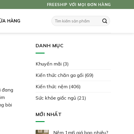
FREESHIP VỚI MỌI ĐƠN HÀNG
Tìm
ỬA HÀNG
kiếm:
DANH MỤC
Khuyến mãi
(3)
Kiến thức chăn ga gối
(69)
Kiến thức nệm
(406)
i đang
im
Sức khỏe giấc ngủ
(21)
ng bài
MỚI NHẤT
Nệm 1m6 giá bao nhiêu?