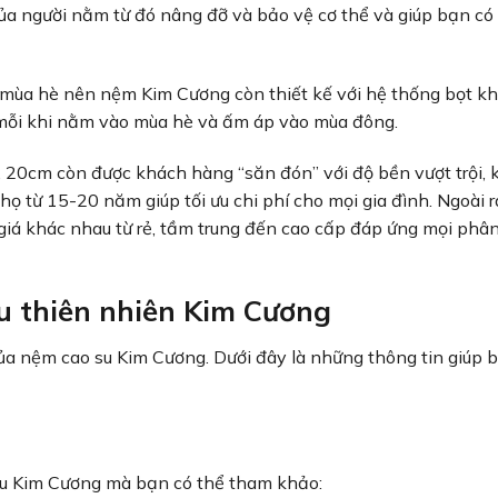
 của người nằm từ đó nâng đỡ và bảo vệ cơ thể và giúp bạn có
 mùa hè nên nệm Kim Cương còn thiết kế với hệ thống bọt kh
mỗi khi nằm vào mùa hè và ấm áp vào mùa đông.
 20cm còn được khách hàng “săn đón” với độ bền vượt trội, 
 thọ từ 15-20 năm giúp tối ưu chi phí cho mọi gia đình. Ngoài 
giá khác nhau từ rẻ, tầm trung đến cao cấp đáp ứng mọi phâ
u thiên nhiên Kim Cương
ủa nệm cao su Kim Cương. Dưới đây là những thông tin giúp 
su Kim Cương mà bạn có thể tham khảo: