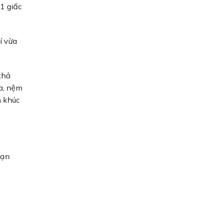
 1 giấc
í vừa
khả
ra, nệm
n khúc
bạn