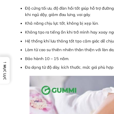
Độ cứng tối ưu, độ đàn hồi tốt giúp hỗ trợ đườn
khi ngủ dậy, giảm đau lưng, vai gáy.
Khả năng chịu lực tốt, không bị xẹp lún.
Không tạo ra tiếng ồn khi trở mình hay xoay ng
Hệ thống khí lưu thông tốt tạo cảm giác dễ chịu
Làm từ cao su thiên nhiên thân thiện với làn da
Bảo hành 10 – 15 năm.
→
MỤC LỤC
Đa dạng từ độ dày, kích thước, mức giá phù hợp v