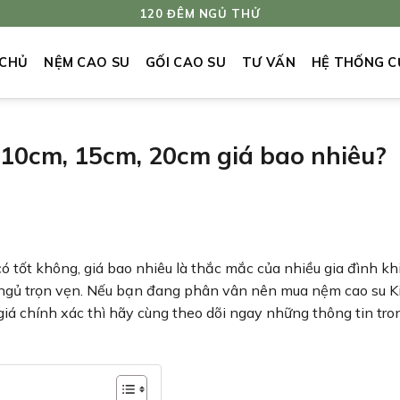
120 ĐÊM NGỦ THỬ
 CHỦ
NỆM CAO SU
GỐI CAO SU
TƯ VẤN
HỆ THỐNG C
10cm, 15cm, 20cm giá bao nhiêu?
ó tốt không, giá bao nhiêu là thắc mắc của nhiều gia đình kh
ngủ trọn vẹn. Nếu bạn đang phân vân nên mua nệm cao su K
 chính xác thì hãy cùng theo dõi ngay những thông tin tro