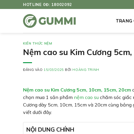
Bỏ
HOTLINE 0Đ: 18002092
qua
nội
TRANG
dung
KIẾN THỨC NỆM
Nệm cao su Kim Cương 5cm, 
ĐĂNG VÀO
15/03/2025
BỞI
HOÀNG TRINH
Nệm cao su Kim Cương 5cm, 10cm, 15cm, 20cm
c
chọn mua 1 sản phẩm
nệm cao su
chăm sóc giấc 
Cương dày 5cm, 10cm, 15cm và 20cm cùng bảng giá
viết dưới đây.
NỘI DUNG CHÍNH