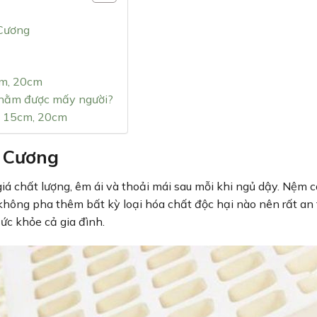
 Cương
cm, 20cm
 nằm được mấy người?
, 15cm, 20cm
m Cương
á chất lượng, êm ái và thoải mái sau mỗi khi ngủ dậy. Nệm c
không pha thêm bất kỳ loại hóa chất độc hại nào nên rất an
sức khỏe cả gia đình.