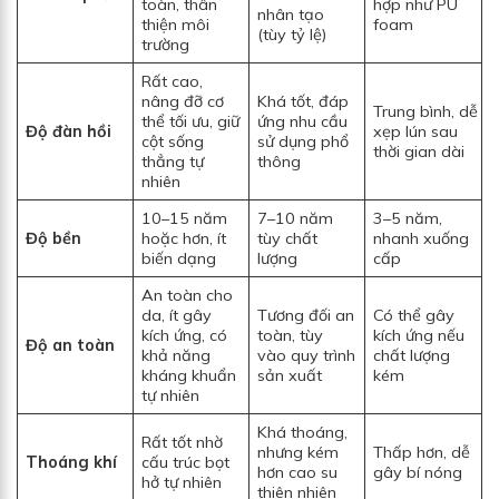
toàn, thân
hợp như PU
nhân tạo
thiện môi
foam
(tùy tỷ lệ)
trường
Rất cao,
nâng đỡ cơ
Khá tốt, đáp
Trung bình, dễ
thể tối ưu, giữ
ứng nhu cầu
Độ đàn hồi
xẹp lún sau
cột sống
sử dụng phổ
thời gian dài
thẳng tự
thông
nhiên
10–15 năm
7–10 năm
3–5 năm,
Độ bền
hoặc hơn, ít
tùy chất
nhanh xuống
biến dạng
lượng
cấp
An toàn cho
da, ít gây
Tương đối an
Có thể gây
kích ứng, có
toàn, tùy
kích ứng nếu
Độ an toàn
khả năng
vào quy trình
chất lượng
kháng khuẩn
sản xuất
kém
tự nhiên
Khá thoáng,
Rất tốt nhờ
nhưng kém
Thấp hơn, dễ
Thoáng khí
cấu trúc bọt
hơn cao su
gây bí nóng
hở tự nhiên
thiên nhiên