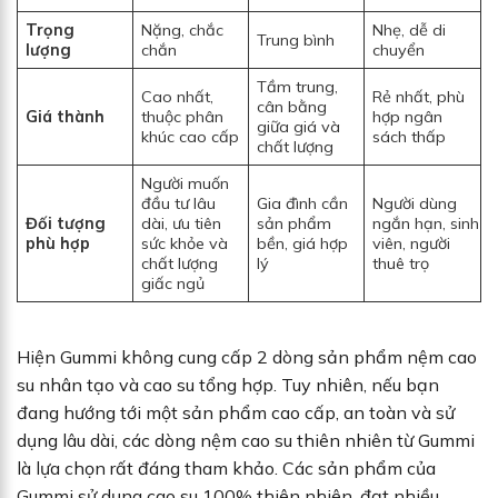
Trọng
Nặng, chắc
Nhẹ, dễ di
Trung bình
lượng
chắn
chuyển
Tầm trung,
Cao nhất,
Rẻ nhất, phù
cân bằng
Giá thành
thuộc phân
hợp ngân
giữa giá và
khúc cao cấp
sách thấp
chất lượng
Người muốn
đầu tư lâu
Gia đình cần
Người dùng
Đối tượng
dài, ưu tiên
sản phẩm
ngắn hạn, sinh
phù hợp
sức khỏe và
bền, giá hợp
viên, người
chất lượng
lý
thuê trọ
giấc ngủ
Hiện Gummi không cung cấp 2 dòng sản phẩm nệm cao
su nhân tạo và cao su tổng hợp. Tuy nhiên, nếu bạn
đang hướng tới một sản phẩm cao cấp, an toàn và sử
dụng lâu dài, các dòng nệm cao su thiên nhiên từ Gummi
là lựa chọn rất đáng tham khảo. Các sản phẩm của
Gummi sử dụng cao su 100% thiên nhiên, đạt nhiều