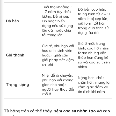
Tuổi thọ khoảng 3
Độ bền cao hơn,
– 7 năm tùy chất
trung bình từ 7 – 10
lượng. Dễ bị xẹp
năm. Ít bị xẹp lún,
Độ bền
lún hoặc biến
giữ form tốt hơn
dạng nếu sử dụng
trong quá trình sử
lâu dài hoặc chịu
dụng lâu dài.
tải trọng lớn.
Giá ở mức trung
Giá rẻ, phù hợp với
bình, cao hơn nệm
học sinh, sinh viên
foam nhưng vẫn
Giá thành
hoặc người cần
thấp hơn đáng kể
giải pháp tiết kiệm
so với cao su thiên
chi phí.
nhiên.
Nhẹ, dễ di chuyển,
Nặng hơn, chắc
phù hợp với không
chắn hơn, mang lại
Trọng lượng
gian nhỏ hoặc
cảm giác đầm và
người hay thay đổi
ổn định khi nằm.
chỗ ở.
Từ bảng trên có thể thấy,
nệm cao su nhân tạo và cao