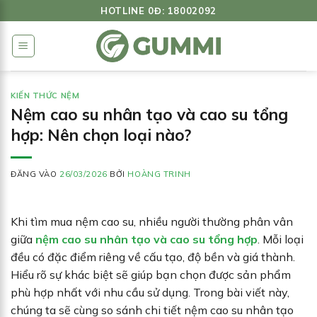
Bỏ
HOTLINE 0Đ: 18002092
qua
nội
dung
KIẾN THỨC NỆM
Nệm cao su nhân tạo và cao su tổng
hợp: Nên chọn loại nào?
ĐĂNG VÀO
26/03/2026
BỞI
HOÀNG TRINH
Khi tìm mua nệm cao su, nhiều người thường phân vân
giữa
nệm cao su nhân tạo và cao su tổng hợp
. Mỗi loại
đều có đặc điểm riêng về cấu tạo, độ bền và giá thành.
Hiểu rõ sự khác biệt sẽ giúp bạn chọn được sản phẩm
phù hợp nhất với nhu cầu sử dụng. Trong bài viết này,
chúng ta sẽ cùng so sánh chi tiết nệm cao su nhân tạo