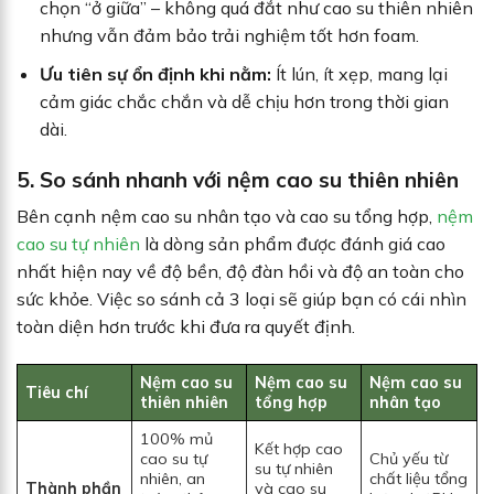
chọn “ở giữa” – không quá đắt như cao su thiên nhiên
nhưng vẫn đảm bảo trải nghiệm tốt hơn foam.
Ưu tiên sự ổn định khi nằm:
Ít lún, ít xẹp, mang lại
cảm giác chắc chắn và dễ chịu hơn trong thời gian
dài.
5. So sánh nhanh với nệm cao su thiên nhiên
Bên cạnh nệm cao su nhân tạo và cao su tổng hợp,
nệm
cao su tự nhiên
là dòng sản phẩm được đánh giá cao
nhất hiện nay về độ bền, độ đàn hồi và độ an toàn cho
sức khỏe. Việc so sánh cả 3 loại sẽ giúp bạn có cái nhìn
toàn diện hơn trước khi đưa ra quyết định.
Nệm cao su
Nệm cao su
Nệm cao su
Tiêu chí
thiên nhiên
tổng hợp
nhân tạo
100% mủ
Kết hợp cao
cao su tự
Chủ yếu từ
su tự nhiên
nhiên, an
chất liệu tổng
Thành phần
và cao su