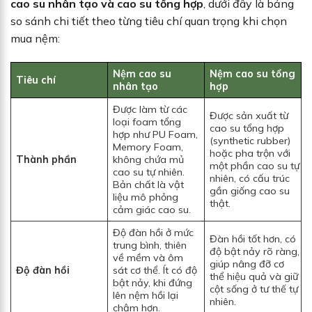
cao su nhân tạo và cao su tổng hợp
, dưới đây là bảng
so sánh chi tiết theo từng tiêu chí quan trọng khi chọn
mua nệm:
Nệm cao su
Nệm cao su tổng
Tiêu chí
nhân tạo
hợp
Được làm từ các
Được sản xuất từ
loại foam tổng
cao su tổng hợp
hợp như PU Foam,
(synthetic rubber)
Memory Foam,
hoặc pha trộn với
Thành phần
không chứa mủ
một phần cao su tự
cao su tự nhiên.
nhiên, có cấu trúc
Bản chất là vật
gần giống cao su
liệu mô phỏng
thật.
cảm giác cao su.
Độ đàn hồi ở mức
Đàn hồi tốt hơn, có
trung bình, thiên
độ bật nảy rõ ràng,
về mềm và ôm
giúp nâng đỡ cơ
Độ đàn hồi
sát cơ thể. Ít có độ
thể hiệu quả và giữ
bật nảy, khi đứng
cột sống ở tư thế tự
lên nệm hồi lại
nhiên.
chậm hơn.