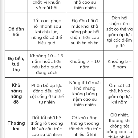
chất, vi khuẩn
nhỏ cao su
và mùi hôi
thiên nhiên
Đàn hồi
Rất cao, phục
Độ đàn hồi ở
chậm, ôm
hồi nhanh sau
mức khá, khả
Độ đàn
sát cơ thể và
khi chịu lực,
năng phục hồi
hồi
giảm áp lực
nâng đỡ cơ thể
chậm hơn cao
tại các điểm
hiệu quả
su thiên nhiên
tỳ đè
Khoảng 10 – 15
Độ bền,
năm hoặc hơn
Khoảng 7 – 10
Khoảng 5 –
tuổi
nếu bảo quản
năm
8 năm
thọ
đúng cách
Nâng đỡ ở mức
Khả
Phân bổ áp lực
Ôm sát cơ
khá nhưng
năng
đồng đều, giữ
thể, hỗ trợ
không bằng
nâng
cột sống ở tư thế
giảm áp lực
nệm cao su
đỡ
tự nhiên
khi nằm
thiên nhiên
Giữ nhiệt,
Rất tốt nhờ hệ
Có khả năng
thoáng khí
Thoáng
thống lỗ thoáng
thông thoáng
không tốt
khí
khí và cấu trúc
tốt nhờ cấu trúc
bằng cao su
cao su tự nhiên
nhiều lỗ khí
thiên nhiên