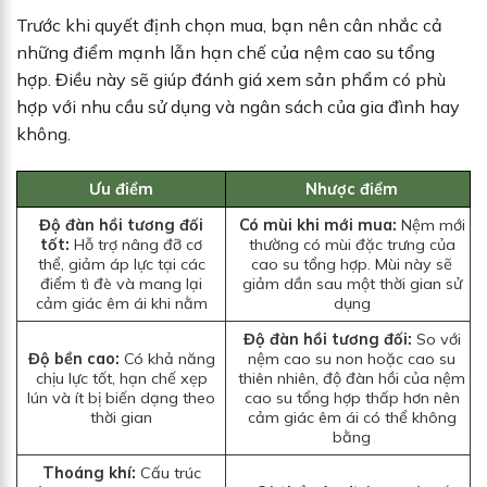
Trước khi quyết định chọn mua, bạn nên cân nhắc cả
những điểm mạnh lẫn hạn chế của nệm cao su tổng
hợp. Điều này sẽ giúp đánh giá xem sản phẩm có phù
hợp với nhu cầu sử dụng và ngân sách của gia đình hay
không.
Ưu điểm
Nhược điểm
Độ đàn hồi tương đối
Có mùi khi mới mua:
Nệm mới
tốt:
Hỗ trợ nâng đỡ cơ
thường có mùi đặc trưng của
thể, giảm áp lực tại các
cao su tổng hợp. Mùi này sẽ
điểm tì đè và mang lại
giảm dần sau một thời gian sử
cảm giác êm ái khi nằm
dụng
Độ đàn hồi tương đối:
So với
Độ bền cao:
Có khả năng
nệm cao su non hoặc cao su
chịu lực tốt, hạn chế xẹp
thiên nhiên, độ đàn hồi của nệm
lún và ít bị biến dạng theo
cao su tổng hợp thấp hơn nên
thời gian
cảm giác êm ái có thể không
bằng
Thoáng khí:
Cấu trúc