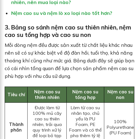
nhiên, nên mua loại nào?
Nệm cao su và nệm lò xo loại nào tốt hơn?
3. Bảng so sánh nệm cao su thiên nhiên, nệm
cao su tổng hợp và cao su non
Mỗi dòng nệm đều được sản xuất từ chất liệu khác nhau
nên sẽ có sự khác biệt về độ đàn hồi, tuổi thọ, khả năng
thoáng khí cũng như mức giá. Bảng dưới đây sẽ giúp bạn
có cái nhìn tổng quan để lựa chọn sản phẩm nệm cao su
phù hợp với nhu cầu sử dụng.
Nệm cao su
Nệm cao su
Nệm cao su
Tiêu chí
thiên nhiên
tổng hợp
non
Được làm từ
Làm từ cao su
100% mủ cây
nhân tạo, chủ
cao su thiên
yếu là PU
100%
Thành
nhiên, trải qua
Foam, PE
Polyurethane
phần
quy trình xử lý
Foam và có thể
(PU Foam)
để loại bỏ tạp
pha thêm tỷ lệ