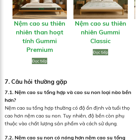
Nệm cao su thiên
Nệm cao su thiên
N
nhiên than hoạt
nhiên Gummi
tính Gummi
Classic
Premium
Đọc tiếp
Đọc tiếp
7. Câu hỏi thường gặp
7.1. Nệm cao su tổng hợp và cao su non loại nào bền
hơn?
Nệm cao su tổng hợp thường có độ ổn định và tuổi thọ
cao hơn nệm cao su non. Tuy nhiên, độ bền còn phụ
thuộc vào chất lượng sản phẩm và cách sử dụng.
7.2. Nệm cao su non có nóng hơn nệm cao su tổng