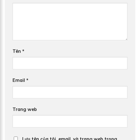
Tên
*
Email
*
Trang web
Lưu tên của tôi, email, và trang web trong