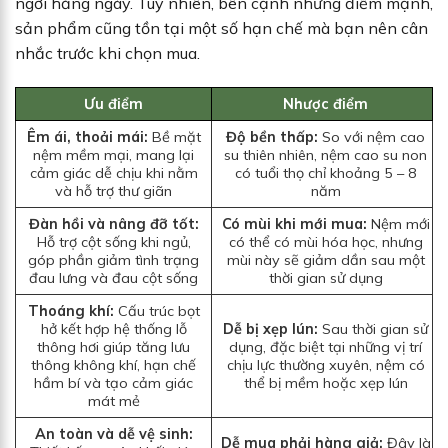
ngơi hằng ngày. Tuy nhiên, bên cạnh những điểm mạnh,
sản phẩm cũng tồn tại một số hạn chế mà bạn nên cân
nhắc trước khi chọn mua.
Ưu điểm
Nhược điểm
Êm ái, thoải mái:
Bề mặt
Độ bền thấp:
So với nệm cao
nệm mềm mại, mang lại
su thiên nhiên, nệm cao su non
cảm giác dễ chịu khi nằm
có tuổi thọ chỉ khoảng 5 – 8
và hỗ trợ thư giãn
năm
Đàn hồi và nâng đỡ tốt:
Có mùi khi mới mua:
Nệm mới
Hỗ trợ cột sống khi ngủ,
có thể có mùi hóa học, nhưng
góp phần giảm tình trạng
mùi này sẽ giảm dần sau một
đau lưng và đau cột sống
thời gian sử dụng
Thoáng khí:
Cấu trúc bọt
hở kết hợp hệ thống lỗ
Dễ bị xẹp lún:
Sau thời gian sử
thông hơi giúp tăng lưu
dụng, đặc biệt tại những vị trí
thông không khí, hạn chế
chịu lực thường xuyên, nệm có
hầm bí và tạo cảm giác
thể bị mềm hoặc xẹp lún
mát mẻ
An toàn và dễ vệ sinh:
Dễ mua phải hàng giả:
Đây là