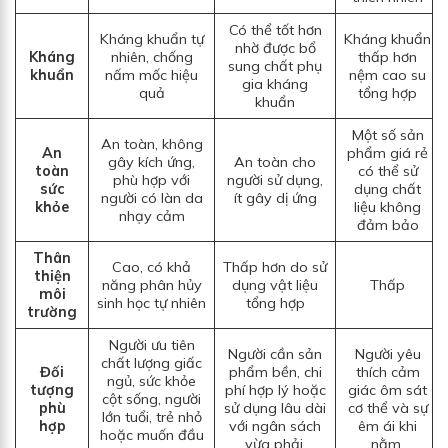
Có thể tốt hơn
Kháng khuẩn tự
Kháng khuẩn
nhờ được bổ
Kháng
nhiên, chống
thấp hơn
sung chất phụ
khuẩn
nấm mốc hiệu
nệm cao su
gia kháng
quả
tổng hợp
khuẩn
Một số sản
An toàn, không
An
phẩm giá rẻ
gây kích ứng,
An toàn cho
toàn
có thể sử
phù hợp với
người sử dụng,
sức
dụng chất
người có làn da
ít gây dị ứng
khỏe
liệu không
nhạy cảm
đảm bảo
Thân
Cao, có khả
Thấp hơn do sử
thiện
năng phân hủy
dụng vật liệu
Thấp
môi
sinh học tự nhiên
tổng hợp
trường
Người ưu tiên
Người cần sản
Người yêu
chất lượng giấc
Đối
phẩm bền, chi
thích cảm
ngủ, sức khỏe
tượng
phí hợp lý hoặc
giác ôm sát
cột sống, người
phù
sử dụng lâu dài
cơ thể và sự
lớn tuổi, trẻ nhỏ
hợp
với ngân sách
êm ái khi
hoặc muốn đầu
vừa phải.
nằm.