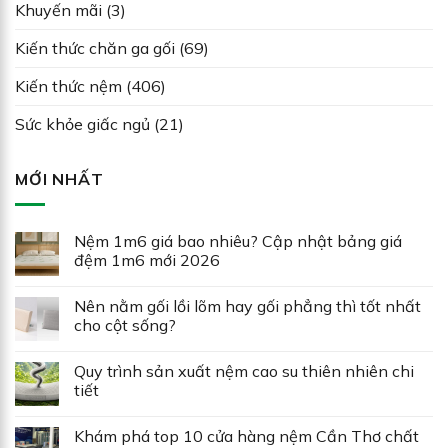
Khuyến mãi
(3)
Kiến thức chăn ga gối
(69)
Kiến thức nệm
(406)
Sức khỏe giấc ngủ
(21)
MỚI NHẤT
Nệm 1m6 giá bao nhiêu? Cập nhật bảng giá
đệm 1m6 mới 2026
Nên nằm gối lồi lõm hay gối phẳng thì tốt nhất
cho cột sống?
Quy trình sản xuất nệm cao su thiên nhiên chi
tiết
Khám phá top 10 cửa hàng nệm Cần Thơ chất