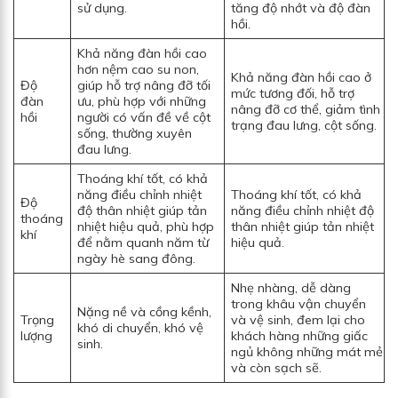
sử dụng.
tăng độ nhớt và độ đàn
hồi.
Khả năng đàn hồi cao
hơn nệm cao su non,
Khả năng đàn hồi cao ở
Độ
giúp hỗ trợ nâng đỡ tối
mức tương đối, hỗ trợ
đàn
ưu, phù hợp với những
nâng đỡ cơ thể, giảm tình
hồi
người có vấn đề về cột
trạng đau lưng, cột sống.
sống, thường xuyên
đau lưng.
Thoáng khí tốt, có khả
năng điều chỉnh nhiệt
Thoáng khí tốt, có khả
Độ
độ thân nhiệt giúp tản
năng điều chỉnh nhiệt độ
thoáng
nhiệt hiệu quả, phù hợp
thân nhiệt giúp tản nhiệt
khí
để nằm quanh năm từ
hiệu quả.
ngày hè sang đông.
Nhẹ nhàng, dễ dàng
trong khâu vận chuyển
Nặng nề và cồng kềnh,
Trọng
và vệ sinh, đem lại cho
khó di chuyển, khó vệ
lượng
khách hàng những giấc
sinh.
ngủ không những mát mẻ
và còn sạch sẽ.