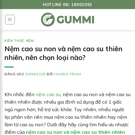
Bỏ
HOTLINE 0Đ: 18002092
qua
nội
dung
KIẾN THỨC NỆM
Nệm cao su non và nệm cao su thiên
nhiên, nên chọn loại nào?
ĐĂNG VÀO
03/04/2025
BỞI
HOÀNG TRINH
Khi nhắc đến
nệm cao su
, nệm cao su non và nệm cao su
thiên nhiên được nhiều gia đình sử dụng để có 1 giấc
ngủ ngon hơn, hỗ trợ sức khỏe. Tuy nhiên, nhiều người
lại phân vân nên mua nệm cao su thiên nhiên hay nệm
làm từ cao su non? Dưới đây hãy cùng tìm hiểu ưu nhược
điểm của
nệm cao su non và nệm cao su thiên nhiên