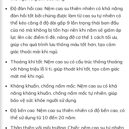
Độ đàn hồi cao: Nệm cao su thiên nhiên có khả năng
đàn hồi tốt bởi chúng được làm từ cao su tự nhiên có
thể kéo căng ở độ dài gấp 9 lần trạng thái ban đầu
của nó mà không bị tổn hại nên khi nằm sẽ giảm áp
lực lên các điểm tì đè, nâng đỡ cơ thể 1 cách tối ưu,
giúp cho quá trình lưu thông máu tốt hơn, tạo cảm
giác thoải mái khi ngủ.
Thoáng khí tốt: Nệm cao su có cấu trúc thông thoáng
với hàng triệu lỗ li ti, giúp thoát khí tốt, tạo cảm giác
mát mẻ khi ngủ.
Kháng khuẩn, chống nấm mốc: Nệm cao su có khả
năng kháng khuẩn, chống nấm mốc tự nhiên, giúp
bảo vệ sức khỏe người sử dụng.
Độ bền cao: Nệm cao su thiên nhiên có độ bền cao, có
thể sử dụng từ 10 đến 20 năm.
Thân thiện với môi trường: Chiếc nệm cao su tự nhiên