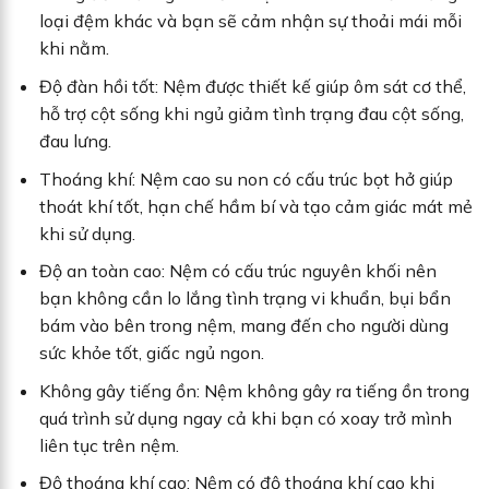
loại đệm khác và bạn sẽ cảm nhận sự thoải mái mỗi
khi nằm.
Độ đàn hồi tốt: Nệm được thiết kế giúp ôm sát cơ thể,
hỗ trợ cột sống khi ngủ giảm tình trạng đau cột sống,
đau lưng.
Thoáng khí: Nệm cao su non có cấu trúc bọt hở giúp
thoát khí tốt, hạn chế hầm bí và tạo cảm giác mát mẻ
khi sử dụng.
Độ an toàn cao: Nệm có cấu trúc nguyên khối nên
bạn không cần lo lắng tình trạng vi khuẩn, bụi bẩn
bám vào bên trong nệm, mang đến cho người dùng
sức khỏe tốt, giấc ngủ ngon.
Không gây tiếng ồn: Nệm không gây ra tiếng ồn trong
quá trình sử dụng ngay cả khi bạn có xoay trở mình
liên tục trên nệm.
Độ thoáng khí cao: Nệm có độ thoáng khí cao khi