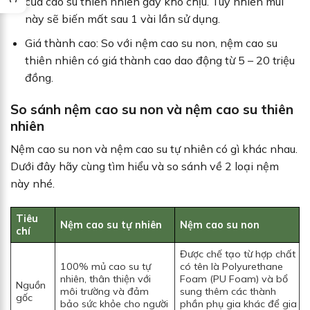
của cao su thiên nhiên gây khó chịu. Tuy nhiên mùi
này sẽ biến mất sau 1 vài lần sử dụng.
Giá thành cao: So với nệm cao su non, nệm cao su
thiên nhiên có giá thành cao dao động từ 5 – 20 triệu
đồng.
So sánh nệm cao su non và nệm cao su thiên
nhiên
Nệm cao su non và nệm cao su tự nhiên có gì khác nhau.
Dưới đây hãy cùng tìm hiểu và so sánh về 2 loại nệm
này nhé.
Tiêu
Nệm cao su tự nhiên
Nệm cao su non
chí
Được chế tạo từ hợp chất
100% mủ cao su tự
có tên là Polyurethane
nhiên, thân thiện với
Foam (PU Foam) và bổ
Nguồn
môi trường và đảm
sung thêm các thành
gốc
bảo sức khỏe cho người
phần phụ gia khác để gia