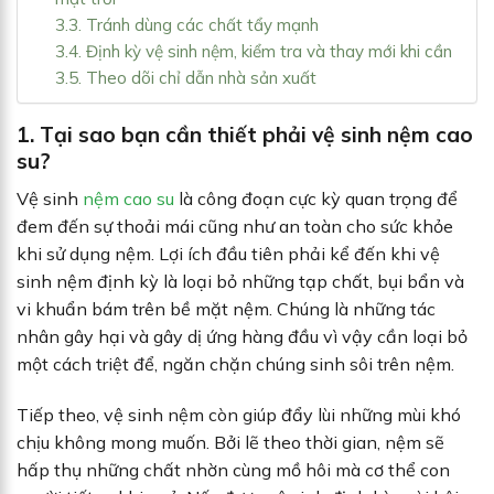
3.3. Tránh dùng các chất tẩy mạnh
3.4. Định kỳ vệ sinh nệm, kiểm tra và thay mới khi cần
3.5. Theo dõi chỉ dẫn nhà sản xuất
1. Tại sao bạn cần thiết phải vệ sinh nệm cao
su?
Vệ sinh
nệm cao su
là công đoạn cực kỳ quan trọng để
đem đến sự thoải mái cũng như an toàn cho sức khỏe
khi sử dụng nệm. Lợi ích đầu tiên phải kể đến khi vệ
sinh nệm định kỳ là loại bỏ những tạp chất, bụi bẩn và
vi khuẩn bám trên bề mặt nệm. Chúng là những tác
nhân gây hại và gây dị ứng hàng đầu vì vậy cần loại bỏ
một cách triệt để, ngăn chặn chúng sinh sôi trên nệm.
Tiếp theo, vệ sinh nệm còn giúp đẩy lùi những mùi khó
chịu không mong muốn. Bởi lẽ theo thời gian, nệm sẽ
hấp thụ những chất nhờn cùng mồ hôi mà cơ thể con