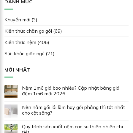
DANH MỤC
Khuyến mãi
(3)
Kiến thức chăn ga gối
(69)
Kiến thức nệm
(406)
Sức khỏe giấc ngủ
(21)
MỚI NHẤT
Nệm 1m6 giá bao nhiêu? Cập nhật bảng giá
đệm 1m6 mới 2026
Nên nằm gối lồi lõm hay gối phẳng thì tốt nhất
cho cột sống?
Quy trình sản xuất nệm cao su thiên nhiên chi
tiết