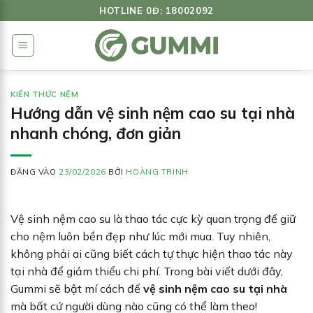
Bỏ
HOTLINE 0Đ: 18002092
qua
nội
dung
KIẾN THỨC NỆM
Hướng dẫn vệ sinh nệm cao su tại nhà
nhanh chóng, đơn giản
ĐĂNG VÀO
23/02/2026
BỞI
HOÀNG TRINH
Vệ sinh nệm cao su là thao tác cực kỳ quan trọng để giữ
cho nệm luôn bền đẹp như lúc mới mua. Tuy nhiên,
không phải ai cũng biết cách tự thực hiện thao tác này
tại nhà để giảm thiểu chi phí. Trong bài viết dưới đây,
Gummi sẽ bật mí cách để
vệ sinh nệm cao su tại nhà
mà bất cứ người dùng nào cũng có thể làm theo!