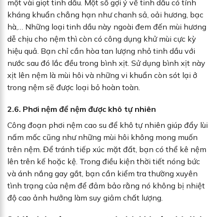
một vài giọt tinh dầu. Một số gợi ý về tinh dầu có tính
kháng khuẩn chẳng hạn như chanh sả, oải hương, bạc
hà,… Những loại tinh dầu này ngoài đem đến mùi hương
dễ chịu cho nệm thì còn có công dụng khử mùi cực kỳ
hiệu quả. Bạn chỉ cần hòa tan lượng nhỏ tinh dầu với
nước sau đó lắc đều trong bình xịt. Sử dụng bình xịt này
xịt lên nệm là mùi hôi và những vi khuẩn còn sót lại ở
trong nệm sẽ được loại bỏ hoàn toàn.
2.6. Phơi nệm để nệm được khô tự nhiên
Công đoạn phơi nệm cao su để khô tự nhiên giúp đẩy lùi
nấm mốc cũng như những mùi hôi không mong muốn
trên nệm. Để tránh tiếp xúc mặt đất, bạn có thể kê nệm
lên trên kế hoặc kệ. Trong điều kiện thời tiết nóng bức
và ánh nắng gay gắt, bạn cần kiểm tra thường xuyên
tình trạng của nệm để đảm bảo rằng nó không bị nhiệt
độ cao ảnh hưởng làm suy giảm chất lượng.