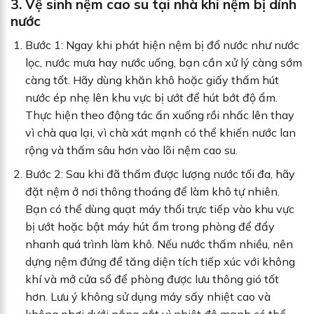
3. Vệ sinh nệm cao su tại nhà khi nệm bị dính
nước
Bước 1: Ngay khi phát hiện nệm bị đổ nước như nước
lọc, nước mưa hay nước uống, bạn cần xử lý càng sớm
càng tốt. Hãy dùng khăn khô hoặc giấy thấm hút
nước ép nhẹ lên khu vực bị ướt để hút bớt độ ẩm.
Thực hiện theo động tác ấn xuống rồi nhấc lên thay
vì chà qua lại, vì chà xát mạnh có thể khiến nước lan
rộng và thấm sâu hơn vào lõi nệm cao su.
Bước 2: Sau khi đã thấm được lượng nước tối đa, hãy
đặt nệm ở nơi thông thoáng để làm khô tự nhiên.
Bạn có thể dùng quạt máy thổi trực tiếp vào khu vực
bị ướt hoặc bật máy hút ẩm trong phòng để đẩy
nhanh quá trình làm khô. Nếu nước thấm nhiều, nên
dựng nệm đứng để tăng diện tích tiếp xúc với không
khí và mở cửa sổ để phòng được lưu thông gió tốt
hơn. Lưu ý không sử dụng máy sấy nhiệt cao và