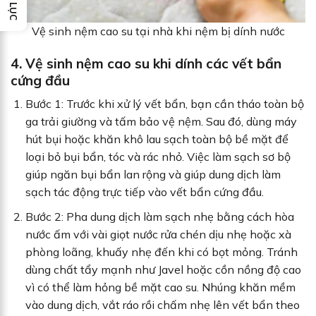
Vệ sinh nệm cao su tại nhà khi nệm bị dính nước
4. Vệ sinh nệm cao su khi dính các vết bẩn
cứng đầu
Bước 1: Trước khi xử lý vết bẩn, bạn cần tháo toàn bộ
ga trải giường và tấm bảo vệ nệm. Sau đó, dùng máy
hút bụi hoặc khăn khô lau sạch toàn bộ bề mặt để
loại bỏ bụi bẩn, tóc và rác nhỏ. Việc làm sạch sơ bộ
giúp ngăn bụi bẩn lan rộng và giúp dung dịch làm
sạch tác động trực tiếp vào vết bẩn cứng đầu.
Bước 2: Pha dung dịch làm sạch nhẹ bằng cách hòa
nước ấm với vài giọt nước rửa chén dịu nhẹ hoặc xà
phòng loãng, khuấy nhẹ đến khi có bọt mỏng. Tránh
dùng chất tẩy mạnh như Javel hoặc cồn nồng độ cao
vì có thể làm hỏng bề mặt cao su. Nhúng khăn mềm
vào dung dịch, vắt ráo rồi chấm nhẹ lên vết bẩn theo