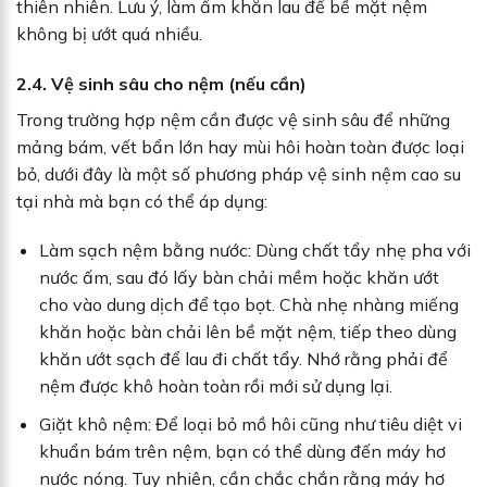
thiên nhiên. Lưu ý, làm ẩm khăn lau để bề mặt nệm
không bị ướt quá nhiều.
2.4. Vệ sinh sâu cho nệm (nếu cần)
Trong trường hợp nệm cần được vệ sinh sâu để những
mảng bám, vết bẩn lớn hay mùi hôi hoàn toàn được loại
bỏ, dưới đây là một số phương pháp vệ sinh nệm cao su
tại nhà mà bạn có thể áp dụng:
Làm sạch nệm bằng nước: Dùng chất tẩy nhẹ pha với
nước ấm, sau đó lấy bàn chải mềm hoặc khăn ướt
cho vào dung dịch để tạo bọt. Chà nhẹ nhàng miếng
khăn hoặc bàn chải lên bề mặt nệm, tiếp theo dùng
khăn ướt sạch để lau đi chất tẩy. Nhớ rằng phải để
nệm được khô hoàn toàn rồi mới sử dụng lại.
Giặt khô nệm: Để loại bỏ mồ hôi cũng như tiêu diệt vi
khuẩn bám trên nệm, bạn có thể dùng đến máy hơ
nước nóng. Tuy nhiên, cần chắc chắn rằng máy hơ