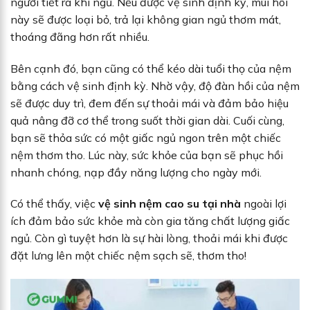
người tiết ra khi ngủ. Nếu được vệ sinh định kỳ, mùi hôi
này sẽ được loại bỏ, trả lại không gian ngủ thơm mát,
thoáng đãng hơn rất nhiều.
Bên cạnh đó, bạn cũng có thể kéo dài tuổi thọ của nệm
bằng cách vệ sinh định kỳ. Nhờ vậy, độ đàn hồi của nệm
sẽ được duy trì, đem đến sự thoải mái và đảm bảo hiệu
quả nâng đỡ cơ thể trong suốt thời gian dài. Cuối cùng,
bạn sẽ thỏa sức có một giấc ngủ ngon trên một chiếc
nệm thơm tho. Lúc này, sức khỏe của bạn sẽ phục hồi
nhanh chóng, nạp đầy năng lượng cho ngày mới.
Có thể thấy, việc
vệ sinh nệm cao su tại nhà
ngoài lợi
ích đảm bảo sức khỏe mà còn gia tăng chất lượng giấc
ngủ. Còn gì tuyệt hơn là sự hài lòng, thoải mái khi được
đặt lưng lên một chiếc nệm sạch sẽ, thơm tho!