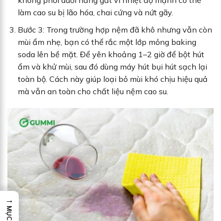
không phơi dưới nắng gắt vì nhiệt độ mạnh có thể
làm cao su bị lão hóa, chai cứng và nứt gãy.
Bước 3: Trong trường hợp nệm đã khô nhưng vẫn còn
mùi ẩm nhẹ, bạn có thể rắc một lớp mỏng baking
soda lên bề mặt. Để yên khoảng 1–2 giờ để bột hút
ẩm và khử mùi, sau đó dùng máy hút bụi hút sạch lại
toàn bộ. Cách này giúp loại bỏ mùi khó chịu hiệu quả
mà vẫn an toàn cho chất liệu nệm cao su.
→
MỤC LỤC