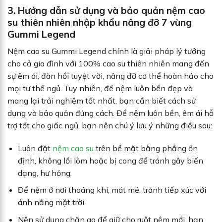
3. Hướng dẫn sử dụng và bảo quản nệm cao
su thiên nhiên nhập khẩu nâng đỡ 7 vùng
Gummi Legend
Nệm cao su Gummi Legend chính là giải pháp lý tưởng
cho cả gia đình với 100% cao su thiên nhiên mang đến
sự êm ái, đàn hồi tuyệt vời, nâng đỡ cơ thể hoàn hảo cho
mọi tư thế ngủ. Tuy nhiên, để nệm luôn bền đẹp và
mang lại trải nghiệm tốt nhất, bạn cần biết cách sử
dụng và bảo quản đúng cách. Để nệm luôn bền, êm ái hỗ
trợ tốt cho giấc ngủ, bạn nên chú ý lưu ý những điều sau:
Luôn đặt
nệm cao su
trên bề mặt bằng phẳng ổn
định, không lồi lõm hoặc bị cong để tránh gây biến
dạng, hư hỏng.
Để nệm ở nơi thoáng khí, mát mẻ, tránh tiếp xúc với
ánh nắng mặt trời.
Nên sử dụng chăn ga để giữ cho ruột nệm mới, hạn