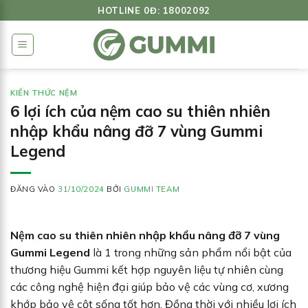
Bỏ
HOTLINE 0Đ: 18002092
qua
nội
dung
KIẾN THỨC NỆM
6 lợi ích của nệm cao su thiên nhiên
nhập khẩu nâng đỡ 7 vùng Gummi
Legend
ĐĂNG VÀO
31/10/2024
BỞI
GUMMI TEAM
Nệm cao su thiên nhiên nhập khẩu nâng đỡ 7 vùng
Gummi Legend
là 1 trong những sản phẩm nổi bật của
thương hiệu Gummi kết hợp nguyên liệu tự nhiên cùng
các công nghệ hiện đại giúp bảo vệ các vùng cơ, xương
khớp bảo vệ cột sống tốt hơn. Đồng thời với nhiều lợi ích