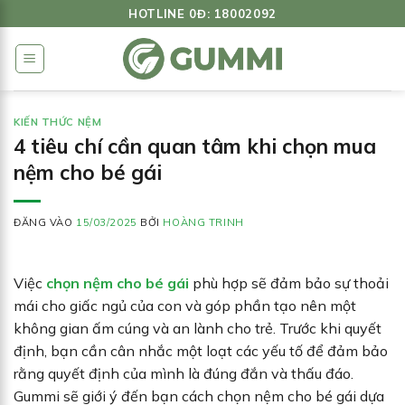
Bỏ
HOTLINE 0Đ: 18002092
qua
nội
dung
KIẾN THỨC NỆM
4 tiêu chí cần quan tâm khi chọn mua
nệm cho bé gái
ĐĂNG VÀO
15/03/2025
BỞI
HOÀNG TRINH
Việc
chọn nệm cho bé gái
phù hợp sẽ đảm bảo sự thoải
mái cho giấc ngủ của con và góp phần tạo nên một
không gian ấm cúng và an lành cho trẻ. Trước khi quyết
định, bạn cần cân nhắc một loạt các yếu tố để đảm bảo
rằng quyết định của mình là đúng đắn và thấu đáo.
Gummi sẽ giới ý đến bạn cách chọn nệm cho bé gái dựa