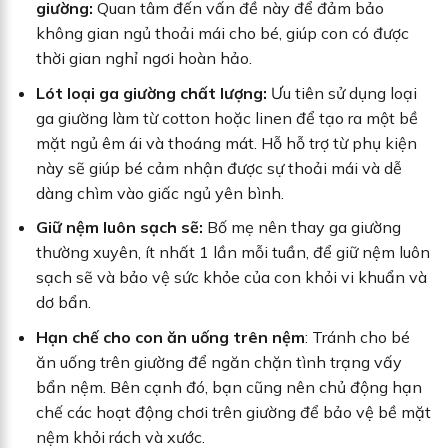
giường:
Quan tâm đến vấn đề này để đảm bảo
không gian ngủ thoải mái cho bé, giúp con có được
thời gian nghỉ ngơi hoàn hảo.
Lót loại ga giường chất lượng:
Ưu tiên sử dụng loại
ga giường làm từ cotton hoặc linen để tạo ra một bề
mặt ngủ êm ái và thoáng mát. Hỗ hỗ trợ từ phụ kiện
này sẽ giúp bé cảm nhận được sự thoải mái và dễ
dàng chìm vào giấc ngủ yên bình.
Giữ nệm luôn sạch sẽ:
Bố mẹ nên thay ga giường
thường xuyên, ít nhất 1 lần mỗi tuần, để giữ nệm luôn
sạch sẽ và bảo vệ sức khỏe của con khỏi vi khuẩn và
dơ bẩn.
Hạn chế cho con ăn uống trên nệm
: Tránh cho bé
ăn uống trên giường để ngăn chặn tình trạng vấy
bẩn nệm. Bên cạnh đó, bạn cũng nên chủ động hạn
chế các hoạt động chơi trên giường để bảo vệ bề mặt
nệm khỏi rách và xước.