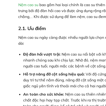
Nệm cao su
bao gồm hai loại chính là cao su thiên 
trưng bởi độ đàn hồi cao và được ứng dụng rộng rã
chằng,… Khi được sử dụng để làm nệm, cao su đem 
2.1. Ưu điểm
Nệm cao su ngày càng được nhiều người lựa chọn n
dài:
Độ đàn hồi vượt trội:
Nệm cao su nổi bật với kh
nhanh chóng sau khi chịu lực. Nhờ đó, nệm man
người cao tuổi, người mắc các bệnh về cột sống.
Hỗ trợ nâng đỡ cột sống hiệu quả:
Với độ cứng
duy trì tư thế nằm đúng, nâng đỡ cột sống một
giấc ngủ yên tĩnh và thoải mái cho cả hai ngườ
An toàn cho sức khỏe:
Nệm cao su thiên nhiên 
chất độc hại hay tạp chất. Trước khi ra thị tr
toàn cho người dùng, kể cả trẻ nhỏ và người có