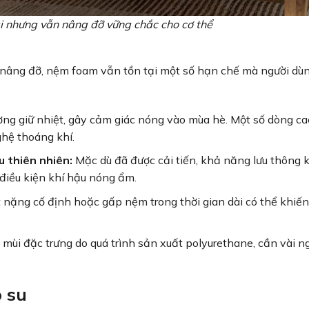
nhưng vẫn nâng đỡ vững chắc cho cơ thể
 nâng đỡ, nệm foam vẫn tồn tại một số hạn chế mà người dù
g giữ nhiệt, gây cảm giác nóng vào mùa hè. Một số dòng ca
ghệ thoáng khí.
 thiên nhiên:
Mặc dù đã được cải tiến, khả năng lưu thông 
điều kiện khí hậu nóng ẩm.
 nặng cố định hoặc gấp nệm trong thời gian dài có thể khiế
ùi đặc trưng do quá trình sản xuất polyurethane, cần vài n
 su