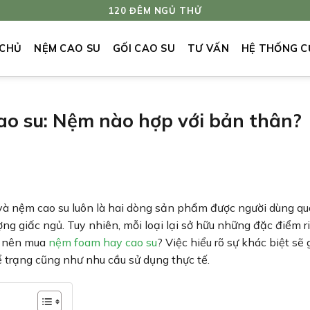
120 ĐÊM NGỦ THỬ
 CHỦ
NỆM CAO SU
GỐI CAO SU
TƯ VẤN
HỆ THỐNG C
o su: Nệm nào hợp với bản thân?
m và nệm cao su luôn là hai dòng sản phẩm được người dùng q
ng giấc ngủ. Tuy nhiên, mỗi loại lại sở hữu những đặc điểm r
y nên mua
nệm foam hay cao su
? Việc hiểu rõ sự khác biệt sẽ 
 trạng cũng như nhu cầu sử dụng thực tế.