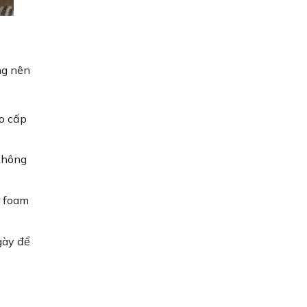
ng nên
o cấp
không
n foam
gày để