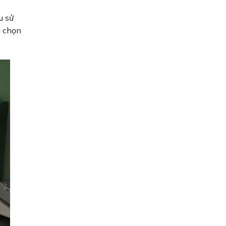
u sử
a chọn