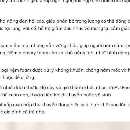
này trở thành giải pháp nghỉ ngơi phù hợp cho nhiều đối tượ
ả năng đàn hồi cao, giúp phân bổ trọng lượng cơ thể đồng đ
tại lưng, vai, cổ, hỗ trợ giảm đau nhức và mang lại cảm giác
foam mềm mại nhưng vẫn vững chắc, giúp người nằm cảm th
ng. Nệm memory foam còn có khả năng “ghi nhớ” hình dáng 
loại nệm foam được xử lý kháng khuẩn, chống nấm mốc và 
m hoặc dễ dị ứng.
nhiều kích thước, độ dày và giá thành khác nhau, từ PU Fo
ể cuộn gọn, thuận tiện khi di chuyển hoặc vệ sinh.
t xốp giúp hấp thụ chuyển động hiệu quả, hạn chế rung lắc k
c gia đình có trẻ nhỏ.