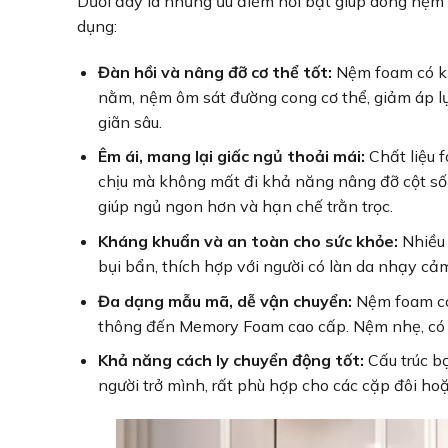
Dưới đây là những ưu điểm nổi bật giúp dòng nệm 
dụng:
Đàn hồi và nâng đỡ cơ thể tốt:
Nệm foam có kh
nằm, nệm ôm sát đường cong cơ thể, giảm áp lực 
giãn sâu.
Êm ái, mang lại giấc ngủ thoải mái:
Chất liệu 
chịu mà không mất đi khả năng nâng đỡ cột số
giúp ngủ ngon hơn và hạn chế trằn trọc.
Kháng khuẩn và an toàn cho sức khỏe:
Nhiều 
bụi bẩn, thích hợp với người có làn da nhạy cả
Đa dạng mẫu mã, dễ vận chuyển:
Nệm foam có 
thông đến Memory Foam cao cấp. Nệm nhẹ, có th
Khả năng cách ly chuyển động tốt:
Cấu trúc bọ
người trở mình, rất phù hợp cho các cặp đôi hoặ