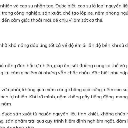
nhiên và cao su nhân tạo. Được biết, cao su là loại nguyên li
i trong công nghiệp, sản xuất, chế tạo lốp xe, nệm phòng ngủ
đến cảm giác thoải mái, dễ chịu vì ôm sát cơ thể.
hờ khả năng đáp ứng tốt cả về độ êm ái lẫn độ bền khi sử d
ả năng đàn hồi tự nhiên, giúp ôm sát đường cong cơ thể và 
g lại cảm giác êm ái nhưng vẫn chắc chắn, đặc biệt phù hợp
 vừa phải, không quá mềm cũng không quá cứng, nệm cao su
 cách tự nhiên. Khi trở mình, nệm không gây tiếng động, man
i nằm.
được sản xuất từ nguồn nguyên liệu tinh khiết, không chứa 
ường, sản phẩm trải qua quy trình kiểm định nghiêm ngặt, đảm
 làn da nhạy cảm.