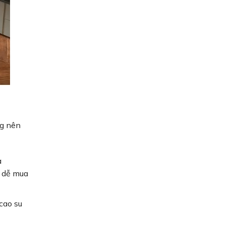
ng nên
à
g dễ mua
cao su