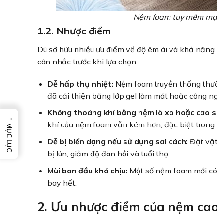
Nệm foam tuy mềm mại 
1.2. Nhược điểm
Dù sở hữu nhiều ưu điểm về độ êm ái và khả năng
cân nhắc trước khi lựa chọn:
Dễ hấp thụ nhiệt:
Nệm foam truyền thống thườn
đã cải thiện bằng lớp gel làm mát hoặc công n
Không thoáng khí bằng nệm lò xo hoặc cao su
→
khí của nệm foam vẫn kém hơn, đặc biệt trong 
MỤC LỤC
Dễ bị biến dạng nếu sử dụng sai cách:
Đặt vật
bị lún, giảm độ đàn hồi và tuổi thọ.
Mùi ban đầu khó chịu:
Một số nệm foam mới có m
bay hết.
2. Ưu nhược điểm của nệm cao