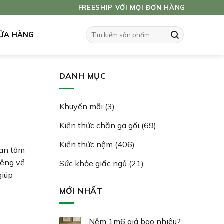
FREESHIP VỚI MỌI ĐƠN HÀNG
Tìm
ỬA HÀNG
kiếm:
DANH MỤC
Khuyến mãi
(3)
Kiến thức chăn ga gối
(69)
Kiến thức nệm
(406)
uan tâm
iêng về
Sức khỏe giấc ngủ
(21)
giúp
MỚI NHẤT
Nệm 1m6 giá bao nhiêu?