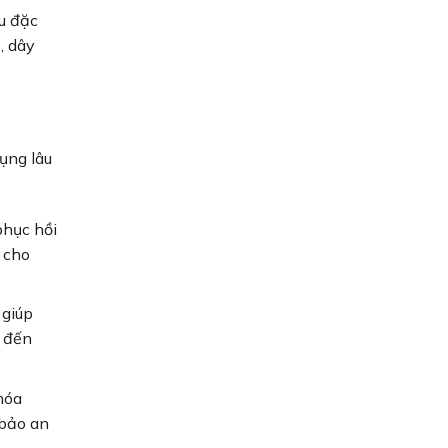
ệu đặc
, dây
ụng lâu
phục hồi
 cho
 giúp
g đến
hóa
 bảo an