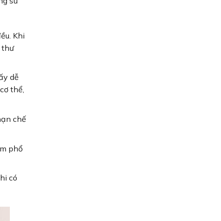
ng sử
ều. Khi
 thư
ấy dễ
cơ thể,
hạn chế
am phổ
hi có