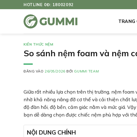
Bỏ
HOTLINE 0Đ: 18002092
qua
nội
TRANG
dung
KIẾN THỨC NỆM
So sánh nệm foam và nệm ca
ĐĂNG VÀO
26/05/2026
BỞI
GUMMI TEAM
Giữa rất nhiều lựa chọn trên thị trường, nệm foa
nhờ khả năng nâng đỡ cơ thể và cải thiện chất lượ
độ đàn hồi, độ bền, cảm giác nằm và mức giá. Vậ
bạn dễ dàng chọn được chiếc nệm phù hợp với thể
NỘI DUNG CHÍNH