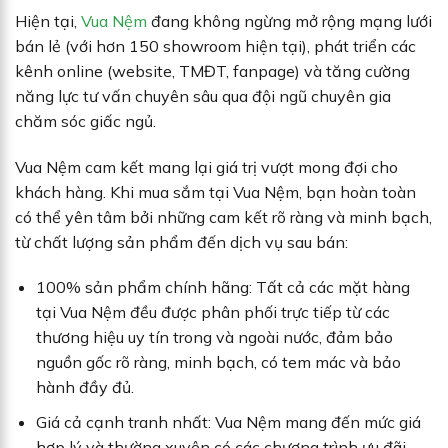
Hiện tại,
Vua Nệm
đang không ngừng mở rộng mạng lưới
bán lẻ (với hơn 150 showroom hiện tại), phát triển các
kênh online (website, TMĐT, fanpage) và tăng cường
năng lực tư vấn chuyên sâu qua đội ngũ chuyên gia
chăm sóc giấc ngủ.
Vua Nệm cam kết mang lại giá trị vượt mong đợi cho
khách hàng. Khi mua sắm tại Vua Nệm, bạn hoàn toàn
có thể yên tâm bởi những cam kết rõ ràng và minh bạch,
từ chất lượng sản phẩm đến dịch vụ sau bán:
100% sản phẩm chính hãng: Tất cả các mặt hàng
tại Vua Nệm đều được phân phối trực tiếp từ các
thương hiệu uy tín trong và ngoài nước, đảm bảo
nguồn gốc rõ ràng, minh bạch, có tem mác và bảo
hành đầy đủ.
Giá cả cạnh tranh nhất: Vua Nệm mang đến mức giá
hợp lý và thường xuyên có các chương trình ưu đãi,