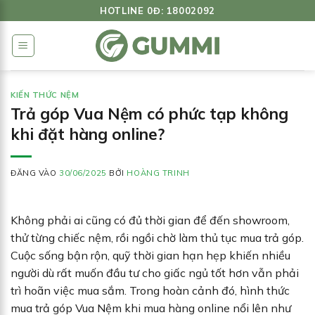
Bỏ
HOTLINE 0Đ: 18002092
qua
nội
dung
KIẾN THỨC NỆM
Trả góp Vua Nệm có phức tạp không
khi đặt hàng online?
ĐĂNG VÀO
30/06/2025
BỞI
HOÀNG TRINH
Không phải ai cũng có đủ thời gian để đến showroom,
thử từng chiếc nệm, rồi ngồi chờ làm thủ tục mua trả góp.
Cuộc sống bận rộn, quỹ thời gian hạn hẹp khiến nhiều
người dù rất muốn đầu tư cho giấc ngủ tốt hơn vẫn phải
trì hoãn việc mua sắm. Trong hoàn cảnh đó, hình thức
mua trả góp Vua Nệm khi mua hàng online nổi lên như