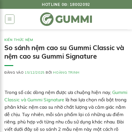
Bỏ
HOTLINE 0Đ: 18002092
qua
nội
dung
KIẾN THỨC NỆM
So sánh nệm cao su Gummi Classic và
nệm cao su Gummi Signature
ĐĂNG VÀO
15/12/2025
BỞI
HOÀNG TRINH
Trong số các dòng nệm được ưa chuộng hiện nay,
Gummi
Classic và Gummi Signature
là hai lựa chọn nổi bật trong
phân khúc nệm cao su nhờ chất lượng và cảm giác nằm
dễ chịu. Tuy nhiên, mỗi sản phẩm lại có những ưu điểm
riêng, phù hợp với từng nhu cầu sử dụng khác nhau. Bài
viết dưới đây sẽ so sánh 2 mẫu nệm này một cách rõ