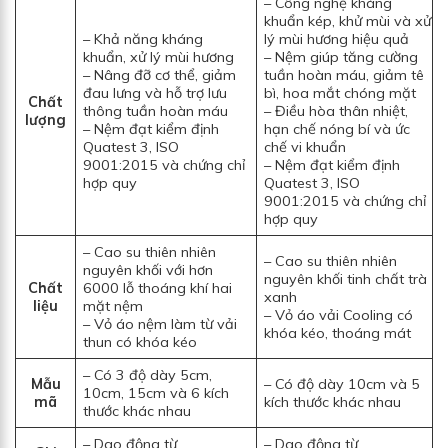
– Công nghệ kháng
khuẩn kép, khử mùi và xử
– Khả năng kháng
lý mùi hương hiệu quả
khuẩn, xử lý mùi hương
– Nệm giúp tăng cường
– Nâng đỡ cơ thể, giảm
tuần hoàn máu, giảm tê
đau lưng và hỗ trợ lưu
bì, hoa mắt chóng mặt
Chất
thông tuần hoàn máu
– Điều hòa thân nhiệt,
lượng
– Nệm đạt kiểm định
hạn chế nóng bí và ức
Quatest 3, ISO
chế vi khuẩn
9001:2015 và chứng chỉ
– Nệm đạt kiểm định
hợp quy
Quatest 3, ISO
9001:2015 và chứng chỉ
hợp quy
– Cao su thiên nhiên
– Cao su thiên nhiên
nguyên khối với hơn
nguyên khối tinh chất trà
Chất
6000 lỗ thoáng khí hai
xanh
liệu
mặt nệm
– Vỏ áo vải Cooling có
– Vỏ áo nệm làm từ vải
khóa kéo, thoáng mát
thun có khóa kéo
– Có 3 độ dày 5cm,
Mẫu
– Có độ dày 10cm và 5
10cm, 15cm và 6 kích
mã
kích thước khác nhau
thước khác nhau
– Dao động từ
– Dao động từ