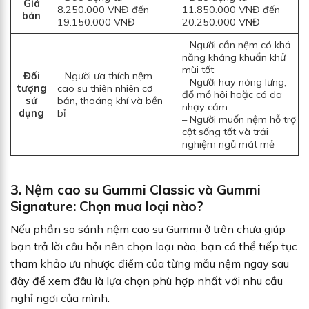
Giá
8.250.000 VNĐ đến
11.850.000 VNĐ đến
bán
19.150.000 VNĐ
20.250.000 VNĐ
– Người cần nệm có khả
năng kháng khuẩn khử
mùi tốt
Đối
– Người ưa thích nệm
– Người hay nóng lưng,
tượng
cao su thiên nhiên cơ
đổ mồ hôi hoặc có da
sử
bản, thoáng khí và bền
nhạy cảm
dụng
bỉ
– Người muốn nệm hỗ trợ
cột sống tốt và trải
nghiệm ngủ mát mẻ
3. Nệm cao su Gummi Classic và Gummi
Signature: Chọn mua loại nào?
Nếu phần so sánh nệm cao su Gummi ở trên chưa giúp
bạn trả lời câu hỏi nên chọn loại nào, bạn có thể tiếp tục
tham khảo ưu nhược điểm của từng mẫu nệm ngay sau
đây để xem đâu là lựa chọn phù hợp nhất với nhu cầu
nghỉ ngơi của mình.