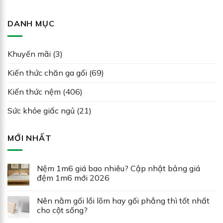
DANH MỤC
Khuyến mãi
(3)
Kiến thức chăn ga gối
(69)
Kiến thức nệm
(406)
Sức khỏe giấc ngủ
(21)
MỚI NHẤT
Nệm 1m6 giá bao nhiêu? Cập nhật bảng giá
đệm 1m6 mới 2026
Nên nằm gối lồi lõm hay gối phẳng thì tốt nhất
cho cột sống?