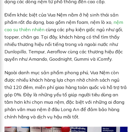
dạng các dòng nệm từ phổ thông đến cao cấp.
Điểm khác biệt của Vua Nệm nằm ở hệ sinh thái sản
phẩm rất đa dạng, bao gồm nệm foam, nệm lò xo,
nệm
cao su thiên nhiên
cùng các phụ kiện giấc ngủ như gối,
topper, chăn ga. Tại đây, khách hàng có thể tìm thấy
nhiều thương hiệu nổi tiếng trong và ngoài nước như
Dunlopillo, Tempur, Aeroflow cùng các thương hiệu độc
quyền như Amando, Goodnight, Gummi và iComfy.
Ngoài danh mục sản phẩm phong phú, Vua Nệm còn
được nhiều khách hàng lựa chọn nhờ chính sách ngủ
thử 120 đêm, miễn phí giao hàng toàn quốc và hỗ trợ trả
góp 0%. Đây là những yếu tố giúp người tiêu dùng an
tâm hơn khi chọn mua nệm, đặc biệt với những ai đang
phân vân mua nệm ở đâu Long An để đảm bảo hàng
chính hãng và dịch vụ hậu mãi tốt.