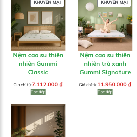
SẢN
SẢN
KHUYẾN MẠI
KHUYẾN MẠI
PHẨM
PH
ĐANG
ĐA
GIẢM
GIẢ
GIÁ
GIÁ
Nệm cao su thiên
Nệm cao su thiên
nhiên Gummi
nhiên trà xanh
Classic
Gummi Signature
7.112.000
₫
11.950.000
₫
Giá chỉ từ:
Giá chỉ từ:
Đọc tiếp
Đọc tiếp